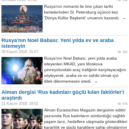
138
Rusya’nın mimarisi ile öne çıkan tarihi
kentelerinden St. Petersburg üçüncü kez
'Dünya Kültür Başkenti' unvanını kazandı. →
Rusya'nın Noel Babası: Yeni yılda ev ve araba
istemeyin
30 Kasım 2018, 15:57
101
Rusya'nın Noel Babası, yeni yılda araba
isteyenleri MKAD, yani Moskova
çevreyolundaki araç trafiğinin karşılayacağını
söyleyerek, araba ve ev sahibi olmak için
dilek dilenmemesini istedi. →
Alman dergisi 'Rus kadınları güçlü kılan faktörler'i
araştırdı
21 Kasım 2018, 19:01
476
Alman Eurasisches Mаgazin dergisinin editör
yazısında Rus kadınların sürdürdüğü sağlıklı
yaşam tarzı, hedeflere ulaşmada gösterdikleri
kararlılık ve güçlü karaktere sahip olmalarının