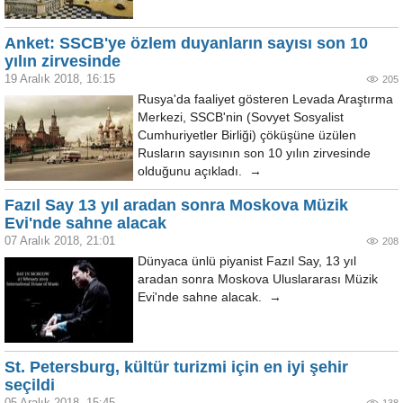
Anket: SSCB'ye özlem duyanların sayısı son 10
yılın zirvesinde
19 Aralık 2018, 16:15
205
Rusya'da faaliyet gösteren Levada Araştırma
Merkezi, SSCB'nin (Sovyet Sosyalist
Cumhuriyetler Birliği) çöküşüne üzülen
Rusların sayısının son 10 yılın zirvesinde
olduğunu açıkladı. →
Fazıl Say 13 yıl aradan sonra Moskova Müzik
Evi'nde sahne alacak
07 Aralık 2018, 21:01
208
Dünyaca ünlü piyanist Fazıl Say, 13 yıl
aradan sonra Moskova Uluslararası Müzik
Evi'nde sahne alacak. →
St. Petersburg, kültür turizmi için en iyi şehir
seçildi
05 Aralık 2018, 15:45