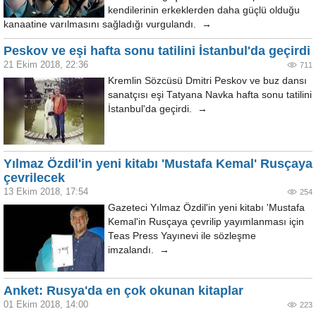
kendilerinin erkeklerden daha güçlü olduğu
kanaatine varılmasını sağladığı vurgulandı. →
Peskov ve eşi hafta sonu tatilini İstanbul'da geçirdi
21 Ekim 2018, 22:36
711
Kremlin Sözcüsü Dmitri Peskov ve buz dansı
sanatçısı eşi Tatyana Navka hafta sonu tatilini
İstanbul'da geçirdi. →
Yılmaz Özdil'in yeni kitabı 'Mustafa Kemal' Rusçaya
çevrilecek
13 Ekim 2018, 17:54
254
Gazeteci Yılmaz Özdil'in yeni kitabı 'Mustafa
Kemal'in Rusçaya çevrilip yayımlanması için
Teas Press Yayınevi ile sözleşme
imzalandı. →
Anket: Rusya'da en çok okunan kitaplar
01 Ekim 2018, 14:00
223