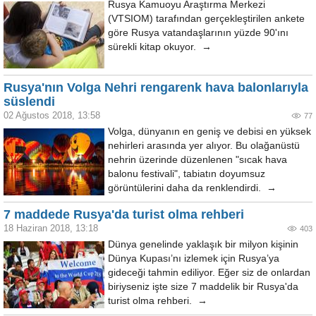
Rusya Kamuoyu Araştırma Merkezi
(VTSIOM) tarafından gerçekleştirilen ankete
göre Rusya vatandaşlarının yüzde 90'ını
sürekli kitap okuyor. →
Rusya'nın Volga Nehri rengarenk hava balonlarıyla
süslendi
02 Ağustos 2018, 13:58
77
Volga, dünyanın en geniş ve debisi en yüksek
nehirleri arasında yer alıyor. Bu olağanüstü
nehrin üzerinde düzenlenen "sıcak hava
balonu festivali", tabiatın doyumsuz
görüntülerini daha da renklendirdi. →
7 maddede Rusya'da turist olma rehberi
18 Haziran 2018, 13:18
403
Dünya genelinde yaklaşık bir milyon kişinin
Dünya Kupası’nı izlemek için Rusya’ya
gideceği tahmin ediliyor. Eğer siz de onlardan
biriyseniz işte size 7 maddelik bir Rusya'da
turist olma rehberi. →