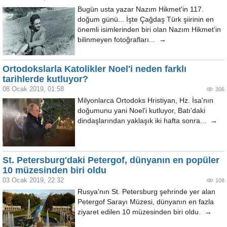
Bugün usta yazar Nazım Hikmet'in 117.
doğum günü... İşte Çağdaş Türk şiirinin en
önemli isimlerinden biri olan Nazım Hikmet’in
bilinmeyen fotoğrafları... →
Ortodokslarla Katolikler Noel'i neden farklı
tarihlerde kutluyor?
08 Ocak 2019, 01:58
306
Milyonlarca Ortodoks Hristiyan, Hz. İsa'nın
doğumunu yani Noel'i kutluyor, Batı'daki
dindaşlarından yaklaşık iki hafta sonra... →
St. Petersburg'daki Petergof, dünyanın en popüler
10 müzesinden biri oldu
03 Ocak 2019, 22:32
108
Rusya'nın St. Petersburg şehrinde yer alan
Petergof Sarayı Müzesi, dünyanın en fazla
ziyaret edilen 10 müzesinden biri oldu. →