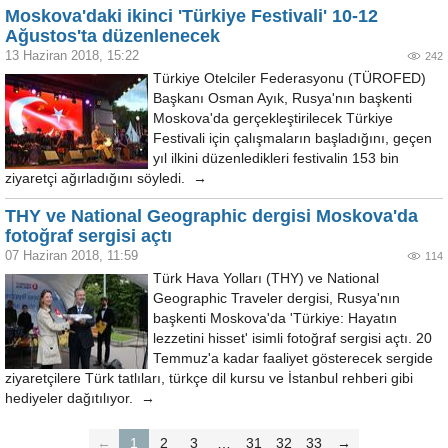
Moskova'daki ikinci 'Türkiye Festivali' 10-12
Ağustos'ta düzenlenecek
13 Haziran 2018, 15:22
242
Türkiye Otelciler Federasyonu (TÜROFED)
Başkanı Osman Ayık, Rusya'nın başkenti
Moskova'da gerçekleştirilecek Türkiye
Festivali için çalışmaların başladığını, geçen
yıl ilkini düzenledikleri festivalin 153 bin
ziyaretçi ağırladığını söyledi. →
THY ve National Geographic dergisi Moskova'da
fotoğraf sergisi açtı
07 Haziran 2018, 11:59
114
Türk Hava Yolları (THY) ve National
Geographic Traveler dergisi, Rusya'nın
başkenti Moskova'da 'Türkiye: Hayatın
lezzetini hisset' isimli fotoğraf sergisi açtı. 20
Temmuz'a kadar faaliyet gösterecek sergide
ziyaretçilere Türk tatlıları, türkçe dil kursu ve İstanbul rehberi gibi
hediyeler dağıtılıyor. →
←
1
2
3
…
31
32
33
→