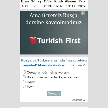
Ezan
Güneş
Öğle
İkindi
Akşam
Yatsı
4:11
6:06
12:36
16:02
19:03
20:51
Rusya ve Türkiye arasında 'pasaportsuz
seyahat' fikrini destekliyor musunuz?
Cevapları görmek istiyorum
Bu konuya uzmanlar karar vermeli
Hayır
Evet
Cevapla
Anketler →