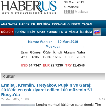
30 Mart 2019
cumartesi
19:14
Moskova
Haberrus.com
ANA SAYFA
HABERLER
POLITIKA
EKONOMI
GÜNDEM
YAŞAM
KÜLTÜR
TURIZM
BILIM
SPOR
YORUM
FOTO
VIDEO
İLETİŞİM
Namaz Vakitleri — 30 Mart 2019
←
Moskova
→
Ezan
Güneş
Öğle
İkindi
Akşam
Yatsı
4:11
6:06
12:36
16:02
19:03
20:51
USD
64,7347
EUR
72,7230
TRY
11,4546
Kültür
Ermitaj, Kremlin, Tretyakov, Puşkin ve Garaj:
2018'de en çok ziyaret edilen 100 müzenin 5'i
Rusya'da
27 Mart 2019, 10:00
59
Londra merkezli kültür ve sanat dergisi The