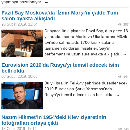
yapmaya hazırlanıyor. →
Fazıl Say Moskova'da 'İzmir Marşı'nı çaldı: Tüm
salon ayakta alkışladı
28 Şubat 2019, 12:54
207
Dünyaca ünlü piyanist Fazıl Say, dün gece 13
yıl aradan sonra Moskova Uluslararası Müzik
Evi'nde sahne aldı. 1700 kişilik salonu
tamamen dolduran misafirler, Say'ın
performansını uzun süre ayakta alkışladı. →
Eurovision 2019'da Rusya'yı temsil edecek isim
belli oldu
08 Şubat 2019, 10:03
144
Bu yıl İsrail'in Tel Aviv şehrinde düzenlenecek
2019 Eurovision Şarkı Yarışması'nda
Rusya'yı temsil edecek isim belli oldu. →
Nazım Hikmet’in 1954'deki Kiev ziyaretinin
fotoğrafları ortaya çıktı
15 Ocak 2019, 17:14
238