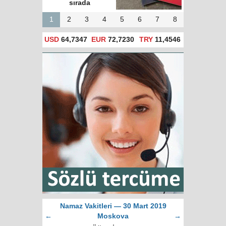
sırada
1
2
3
4
5
6
7
8
USD
64,7347
EUR
72,7230
TRY
11,4546
Namaz Vakitleri — 30 Mart 2019
←
Moskova
→