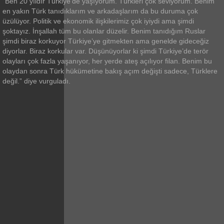
“Ben 20 yıldır Türkiye’de yaşıyorum. Türkleri çok seviyorum. Benim
en yakın Türk tanıdıklarım ve arkadaşlarım da bu duruma çok
üzülüyor. Politik ve ekonomik ilişkilerimiz çok iyiydi ama şimdi
şoktayız. İnşallah tüm bu olanlar düzelir. Benim tanıdığım Ruslar
şimdi biraz korkuyor Türkiye’ye gitmekten ama genelde gideceğiz
diyorlar. Biraz korkular var. Düşünüyorlar ki şimdi Türkiye’de terör
olayları çok fazla yaşanıyor, her yerde ateş açılıyor filan. Benim bu
olaydan sonra Türk hükümetine bakış açım değişti sadece, Türklere
değil.” diye vurguladı.