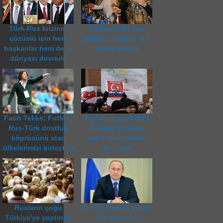
Türk-Rus krizinin
Türkiye'deki Rus
çözümü için hem
gelinler dostluk için
başkanlar hem de iş
kahve pişirdi
dünyası devrede
Fatih Tekke: Futbol,
Rusların yüzde 81’i
Rus-Türk dostluk
Türkiye’ye karşı
köprüsünü atar,
yatırımları olumlu
ülkelerimizi birleştirir
buluyor
Rusların çoğu
Putin'e destek yüzde
Türkiye'ye yaptırımı
90'a yükseldi