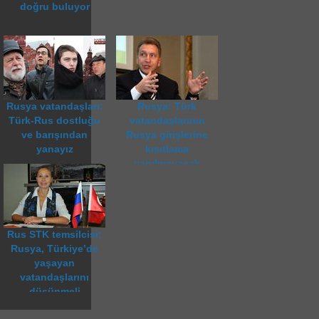
doğru buluyor
Rusya vatandaşları:
Rusya: Türk
Türk-Rus dostluğu
vatandaşlarının
ve barışından
Rusya girişlerine
yanayız
kısıtlama
yapılmayacak
Rus STK temsilcisi:
Rusya, Türkiye’de
yaşayan
vatandaşlarını
düşünmeli