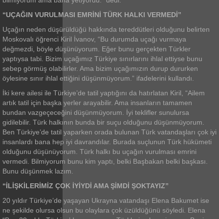
bilmiyorum ama bana yetiyordu.” dedi.
“UÇAĞIN VURULMASI EMRİNİ TÜRK HALKI VERMEDİ”
Uçağın neden düşürüldüğü hakkında tereddütleri olduğunu belirten
Moskovalı öğrenci Kiril İvanov, “Bu durumda uçağı vurmaya
değmezdi, böyle düşünüyorum. Eğer bunu gerçekten Türkler
yaptıysa tabi. Bizim uçağımız Türkiye sınırlarını ihlal ettiyse bunu
sebep görmüş olabilirler. Ama bizim uçağımızın durup dururken
öylesine sınır ihlal ettiğini düşünmüyorum.” ifadelerini kullandı.
İki kere ailesi ile Türkiye’de tatil yaptığını da hatırlatan Kiril, “Ailem
artık tatil için başka yerler arayabilir. Ama insanların tamamen
bundan vazgeçeceğini düşünmüyorum. İyi teklifler sunulursa
gidilebilir. Türk halkının bunda bir suçu olduğunu düşünmüyorum.
Ben Türkiye’de tatil yaparken orada bulunan Türk vatandaşları çok iyi
insanlardı bana hep iyi davrandılar. Burada suçlunun Türk hükümeti
olduğunu düşünüyorum. Türk halkı bu uçağın vurulması emrini
vermedi. Bilmiyorum bunu kim yaptı, belki Başbakan belki başkası.
Bunu düşünmek lazım.
“İLİŞKİLERİMİZ ÇOK İYİYDİ AMA ŞİMDİ ŞOKTAYIZ”
20 yıldır Türkiye’de yaşayan Ukrayna vatandaşı Elena Bakumet ise
ne şekilde olursa olsun bu olaylara çok üzüldüğünü söyledi. Elena