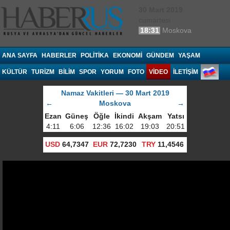
30 Mart 2019
cumartesi
18:31
Moskova
Haberrus.com
ANA SAYFA
HABERLER
POLITIKA
EKONOMI
GÜNDEM
YAŞAM
KÜLTÜR
TURIZM
BILIM
SPOR
YORUM
FOTO
VIDEO
İLETİŞİM
Namaz Vakitleri — 30 Mart 2019
←
Moskova
→
Ezan
Güneş
Öğle
İkindi
Akşam
Yatsı
4:11
6:06
12:36
16:02
19:03
20:51
USD
64,7347
EUR
72,7230
TRY
11,4546