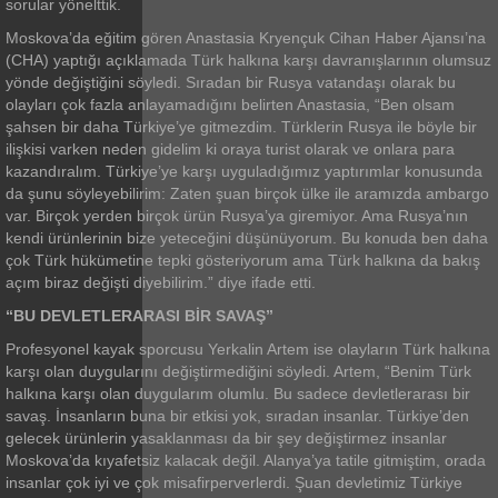
sorular yönelttik.
Moskova’da eğitim gören Anastasia Kryençuk Cihan Haber Ajansı’na
(CHA) yaptığı açıklamada Türk halkına karşı davranışlarının olumsuz
yönde değiştiğini söyledi. Sıradan bir Rusya vatandaşı olarak bu
olayları çok fazla anlayamadığını belirten Anastasia, “Ben olsam
şahsen bir daha Türkiye’ye gitmezdim. Türklerin Rusya ile böyle bir
ilişkisi varken neden gidelim ki oraya turist olarak ve onlara para
kazandıralım. Türkiye’ye karşı uyguladığımız yaptırımlar konusunda
da şunu söyleyebilirim: Zaten şuan birçok ülke ile aramızda ambargo
var. Birçok yerden birçok ürün Rusya’ya giremiyor. Ama Rusya’nın
kendi ürünlerinin bize yeteceğini düşünüyorum. Bu konuda ben daha
çok Türk hükümetine tepki gösteriyorum ama Türk halkına da bakış
açım biraz değişti diyebilirim.” diye ifade etti.
“BU DEVLETLERARASI BİR SAVAŞ”
Profesyonel kayak sporcusu Yerkalin Artem ise olayların Türk halkına
karşı olan duygularını değiştirmediğini söyledi. Artem, “Benim Türk
halkına karşı olan duygularım olumlu. Bu sadece devletlerarası bir
savaş. İnsanların buna bir etkisi yok, sıradan insanlar. Türkiye’den
gelecek ürünlerin yasaklanması da bir şey değiştirmez insanlar
Moskova’da kıyafetsiz kalacak değil. Alanya’ya tatile gitmiştim, orada
insanlar çok iyi ve çok misafirperverlerdi. Şuan devletimiz Türkiye