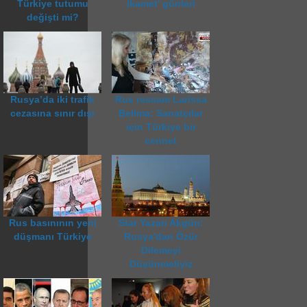
Türkiye tutumu
ikamet' günleri
değişti mi?
Rusya’da iki trafik
Rus ressam Larissa
cezasına sınır dışı
Belima: Sanatçılar
için Türkiye bir
cennet
Rus basınının yeni
Star Yazarı Akgün:
düşmanı Türkiye
Rusya'dan Özür
Dilemeyi
Düşünmeliyiz