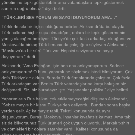
yönetimine tepki gösterilebilir ama vatandaşlara tepki göstermek
sanırım doğru olmaz.” diye belirtti.
“TÜRKLERİ SEVİYORUM VE SAYGI DUYUYORUM AMA…”
Türklerle sıkı bir ilişkisi olduğunu belirten Aleksandr’da bu olayda
Türk halkının hiçbir suçu olmadığını, onlara bir tepki göstermenin
yanlış olacağını belirtiyor. Türkiye’de çok fazla arkadaşı olduğunu ve
Moskova’da birkaç Türk firmasında çalıştığını söyleyen Aleksandr,
“Moskova’da bir sürü Türk var. Hepsini seviyorum ve saygı
duyuyorum.” dedi.
Aleksandr, “Ama Erdoğan, işte ben onu anlayamıyorum. Sadece
anlayamıyorum! O bunu yaparak ne söylemek istedi bilmiyorum. Çok
defa Türkiye’de oldum. Burada Türk firmalarında çalıştım. Çok fazla
Türk arkadaşım var. Benim Türk vatandaşlarına karşı bakışım hiç
değişmedi. Siz, biz buradayız işte. Yaşananlar politika.” diye belirtti.
Yaptırımların Rus halkını çok etkilemeyeceğini düşünen Aleksandr,
“Sebze meyve bir kısmı Türkiye'den geliyordu. Bundan sonra başka
yerden gelir. Aç kalmayız tabii. Tekstil konusunda da aynı
düşünüyorum. Burası Moskova. İnsanlar kıyafetsiz kalmaz. Ama tabi
siz de biliyorsunuz Türk ürünleri çok uygun oluyordu. Markalı t-shirt
ve gömlekleri bir dolara satanlar vardı. Kalitesi konusunda da