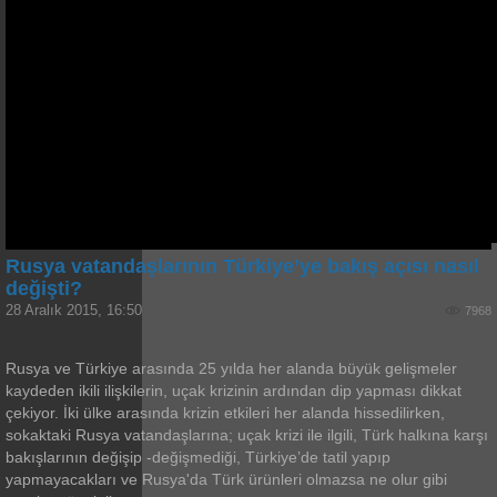
Rusya vatandaşlarının Türkiye’ye bakış açısı nasıl
değişti?
28 Aralık 2015, 16:50
7968
Rusya ve Türkiye arasında 25 yılda her alanda büyük gelişmeler
kaydeden ikili ilişkilerin, uçak krizinin ardından dip yapması dikkat
çekiyor. İki ülke arasında krizin etkileri her alanda hissedilirken,
sokaktaki Rusya vatandaşlarına; uçak krizi ile ilgili, Türk halkına karşı
bakışlarının değişip -değişmediği, Türkiye’de tatil yapıp
yapmayacakları ve Rusya'da Türk ürünleri olmazsa ne olur gibi