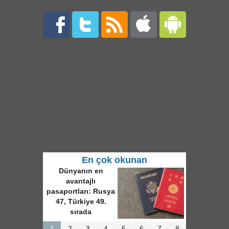
En çok okunan
Dünyanın en
avantajlı
pasaportları: Rusya
47, Türkiye 49.
sırada
1
2
3
4
5
6
7
8