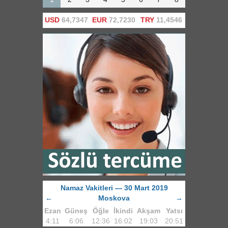
USD
64,7347
EUR
72,7230
TRY
11,4546
Namaz Vakitleri — 30 Mart 2019
←
Moskova
→
Ezan
Güneş
Öğle
İkindi
Akşam
Yatsı
4:11
6:06
12:36
16:02
19:03
20:51