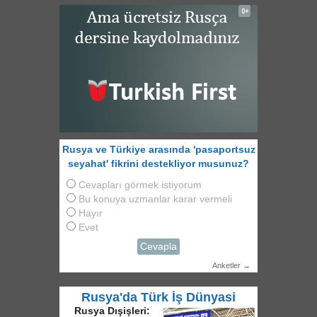
Rusya ve Türkiye arasında 'pasaportsuz
seyahat' fikrini destekliyor musunuz?
Cevapları görmek istiyorum
Bu konuya uzmanlar karar vermeli
Hayır
Evet
Cevapla
Anketler →
Rusya'da Türk İş Dünyasi
Rusya Dışişleri: