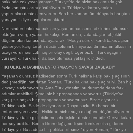
hakkında çok yayın yapıyor, Türkiye’de de bizim hakkımızda çok
fazla konuştuklarını düşünüyorum. Türkiye’ye karşı yapılan
yaptırımları desteklemiyorum. Ben her zaman tüm dünyada barıştan
yanayım.” diye duygularını aktardı.
Neresinden bakılırsa bakılsın yaşanan hadisenin etkilerinin olumsuz
olduğuna vurgu yapan hukukçu Roman’da, vatandaşları objektif
düşünmeleri konusunda uyararak, “Medya sürekli kendi bakış açısını
gösteriyor, karşı tarafın düşüncelerini bilmiyoruz. Bir insanın ülkesinin
uçağı vurulması çok hoş bir olay değil. Eğer biz bir Türk uçağını
vursaydık, Türk halkı da bize olumsuz yaklaşırdı.” dedi.
“İKİ ÜLKE ARASINDA ENFORMASYON SAVAŞI BAŞLADI”
Yaşanan olumsuz hadiseden sonra Türk halkına karşı bakış açısının
değişmediğini hatırlatan Roman, “Türk halkına bakış açım iyi. Ben hiç
kimseyi suçlamıyorum. Ama Türk yönetimi bu durumda daha farklı
adımlar atabilirdi. Şimdi biz bir propaganda yapıyoruz (Türkiye’ye
karşı) siz başka bir propaganda yapıyorsunuz. Bizde diyorlar ki
Türkiye suçlu. Sizde de diyorlardır Rusya suçlu. Bu bence bir
enformasyon savaşı. Halkların hiçbir suçu olduğunu düşünmüyorum.
Türkiye’ye tatile gidilebilir mesela ilişkiler desteklenebilir. Geriye kalan
her şey politika. Benim fikrim değişmedi şimdi imkân olsa giderim
Türkiye’ye. Bu sadece bir politika bilirsiniz.” diyen Roman, “Türkiye