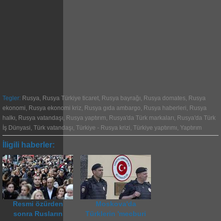
Tegler:
Rusya
,
Rusya Türkiye ticaret
,
Rusya bayrağı
,
Rusya domates
,
Rusya
ekonomi
,
Rusya ekonomi kriz
,
Rusya gıda ambargo
,
Rusya haberleri
,
Rusya
halkı
,
Rusya vatandaşı
,
Rusya yaptırım
,
Rusya'da Türk markaları
,
Rusya'da Türk
İş Dünyasi
,
Türk vatandaşı
,
Türkiye - Rusya krizi
,
Türkiye yaptırımı
,
Yaptırım
İligili haberler:
Resmi özürden
Moskova'da
sonra Rusların
Türklerin 'mecburi