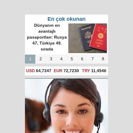
En çok okunan
Dünyanın en
avantajlı
pasaportları: Rusya
47, Türkiye 49.
sırada
1
2
3
4
5
6
7
8
USD
64,7347
EUR
72,7230
TRY
11,4546