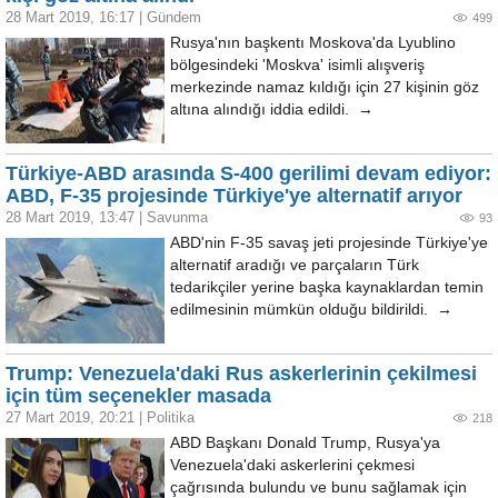
28 Mart 2019, 16:17
|
Gündem
499
Rusya'nın başkentı Moskova'da Lyublino
bölgesindeki 'Moskva' isimli alışveriş
merkezinde namaz kıldığı için 27 kişinin göz
altına alındığı iddia edildi. →
Türkiye-ABD arasında S-400 gerilimi devam ediyor:
ABD, F-35 projesinde Türkiye'ye alternatif arıyor
28 Mart 2019, 13:47
|
Savunma
93
ABD'nin F-35 savaş jeti projesinde Türkiye'ye
alternatif aradığı ve parçaların Türk
tedarikçiler yerine başka kaynaklardan temin
edilmesinin mümkün olduğu bildirildi. →
Trump: Venezuela'daki Rus askerlerinin çekilmesi
için tüm seçenekler masada
27 Mart 2019, 20:21
|
Politika
218
ABD Başkanı Donald Trump, Rusya'ya
Venezuela'daki askerlerini çekmesi
çağrısında bulundu ve bunu sağlamak için