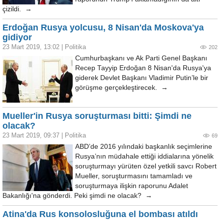
çizildi. →
Erdoğan Rusya yolcusu, 8 Nisan'da Moskova'ya
gidiyor
23 Mart 2019, 13:02
|
Politika
202
Cumhurbaşkanı ve Ak Parti Genel Başkanı
Recep Tayyip Erdoğan 8 Nisan'da Rusya'ya
giderek Devlet Başkanı Vladimir Putin’le bir
görüşme gerçekleştirecek. →
Mueller'in Rusya soruşturması bitti: Şimdi ne
olacak?
23 Mart 2019, 09:37
|
Politika
69
ABD’de 2016 yılındaki başkanlık seçimlerine
Rusya’nın müdahale ettiği iddialarına yönelik
soruşturmayı yürüten özel yetkili savcı Robert
Mueller, soruşturmasını tamamladı ve
soruşturmaya ilişkin raporunu Adalet
Bakanlığı'na gönderdi. Peki şimdi ne olacak? →
Atina'da Rus konsolosluğuna el bombası atıldı