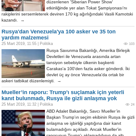
düzenlenen 'Siberian Power Show'
etkinliğinde yer alan Tokat Şampiyonası'nı
rakiplerini sersemleterek deviren 170 kg ağırlığındaki Vasili Kamotski
kazandı. →
Rusya'dan Venezuela'ya 100 asker ve 35 ton
yardım malzemesi
25 Mart 2019, 11:55
|
Politika
103
Rusya Savunma Bakanlığı, Amerika Birleşik
Devletleri ile Venezuela arasında artan
tansiyon sebebiyle ülkenin başkenti
Carakas'a 100'den fazla asker gönderdi. İki
devlet üç ay önce Venezuela'da ortak bir
askeri tatbikat düzenlemişti. →
Mueller’in raporu: Trump’ı suçlamak için yeterli
kanıt bulunmadı, Rusya ile gizli anlaşma yok
25 Mart 2019, 11:32
|
Politika
24
ABD Adalet Bakanlığı, Savcı Mueller’in
Başkan Trump’ın seçim ekibinin Rusya ile gizli
anlaşma ve işbirliği yaptığına dair kanıt
bulamadığını açıkladı. Ancak Mueller'in
raporunun Trump'ı aklamadığının da altı