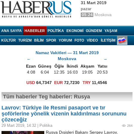
31 Mart 2019
pazar
05:24
Moskova
Haberrus.com
ANA SAYFA
HABERLER
POLITIKA
EKONOMI
GÜNDEM
YAŞAM
KÜLTÜR
TURIZM
BILIM
SPOR
YORUM
FOTO
VIDEO
İLETİŞİM
Namaz Vakitleri — 31 Mart 2019
←
Moskova
→
Ezan
Güneş
Öğle
İkindi
Akşam
Yatsı
4:08
6:04
12:35
16:03
19:05
20:53
USD
64,7347
EUR
72,7230
TRY
11,4546
Tüm haberler Teg haberler: Rusya
Lavrov: Türkiye ile Resmi pasaport ve tır
şoförlerine yönelik vizenin kaldırılması sorununu
çözeceğiz
29 Mart 2019, 14:32
|
Politika
264
Rusya Dışişleri Bakanı Sergey Lavrov,