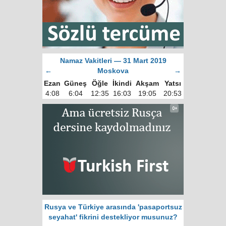
Namaz Vakitleri — 31 Mart 2019
←
Moskova
→
Ezan
Güneş
Öğle
İkindi
Akşam
Yatsı
4:08
6:04
12:35
16:03
19:05
20:53
Rusya ve Türkiye arasında 'pasaportsuz
seyahat' fikrini destekliyor musunuz?