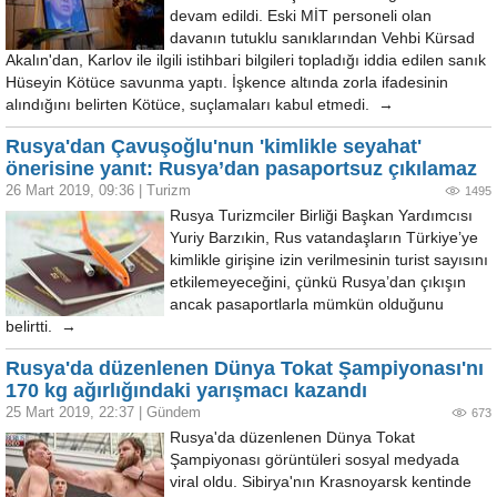
devam edildi. Eski MİT personeli olan
davanın tutuklu sanıklarından Vehbi Kürsad
Akalın'dan, Karlov ile ilgili istihbari bilgileri topladığı iddia edilen sanık
Hüseyin Kötüce savunma yaptı. İşkence altında zorla ifadesinin
alındığını belirten Kötüce, suçlamaları kabul etmedi. →
Rusya'dan Çavuşoğlu'nun 'kimlikle seyahat'
önerisine yanıt: Rusya’dan pasaportsuz çıkılamaz
26 Mart 2019, 09:36
|
Turizm
1495
Rusya Turizmciler Birliği Başkan Yardımcısı
Yuriy Barzıkin, Rus vatandaşların Türkiye’ye
kimlikle girişine izin verilmesinin turist sayısını
etkilemeyeceğini, çünkü Rusya’dan çıkışın
ancak pasaportlarla mümkün olduğunu
belirtti. →
Rusya'da düzenlenen Dünya Tokat Şampiyonası'nı
170 kg ağırlığındaki yarışmacı kazandı
25 Mart 2019, 22:37
|
Gündem
673
Rusya'da düzenlenen Dünya Tokat
Şampiyonası görüntüleri sosyal medyada
viral oldu. Sibirya'nın Krasnoyarsk kentinde