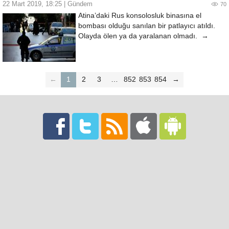
22 Mart 2019, 18:25
|
Gündem
70
Atina’daki Rus konsolosluk binasına el
bombası olduğu sanılan bir patlayıcı atıldı.
Olayda ölen ya da yaralanan olmadı. →
←
1
2
3
…
852
853
854
→