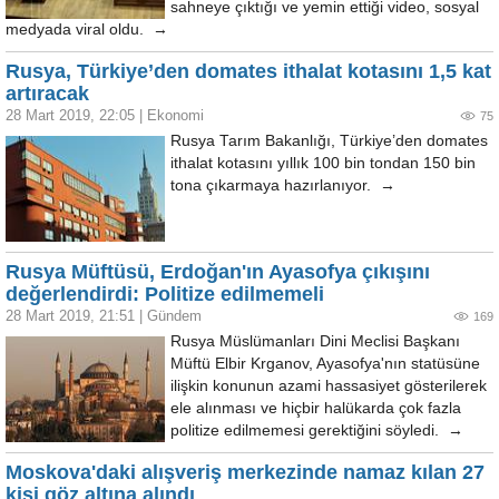
sahneye çıktığı ve yemin ettiği video, sosyal
medyada viral oldu. →
Rusya, Türkiye’den domates ithalat kotasını 1,5 kat
artıracak
28 Mart 2019, 22:05
|
Ekonomi
75
Rusya Tarım Bakanlığı, Türkiye’den domates
ithalat kotasını yıllık 100 bin tondan 150 bin
tona çıkarmaya hazırlanıyor. →
Rusya Müftüsü, Erdoğan'ın Ayasofya çıkışını
değerlendirdi: Politize edilmemeli
28 Mart 2019, 21:51
|
Gündem
169
Rusya Müslümanları Dini Meclisi Başkanı
Müftü Elbir Krganov, Ayasofya'nın statüsüne
ilişkin konunun azami hassasiyet gösterilerek
ele alınması ve hiçbir halükarda çok fazla
politize edilmemesi gerektiğini söyledi. →
Moskova'daki alışveriş merkezinde namaz kılan 27
kişi göz altına alındı