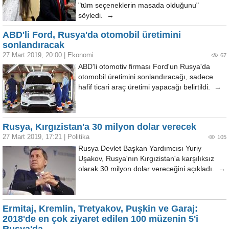
"tüm seçeneklerin masada olduğunu"
söyledi. →
ABD'li Ford, Rusya'da otomobil üretimini
sonlandıracak
27 Mart 2019, 20:00
|
Ekonomi
67
ABD'li otomotiv firması Ford'un Rusya'da
otomobil üretimini sonlandıracağı, sadece
hafif ticari araç üretimi yapacağı belirtildi. →
Rusya, Kırgızistan'a 30 milyon dolar verecek
27 Mart 2019, 17:21
|
Politika
105
Rusya Devlet Başkan Yardımcısı Yuriy
Uşakov, Rusya'nın Kırgızistan'a karşılıksız
olarak 30 milyon dolar vereceğini açıkladı. →
Ermitaj, Kremlin, Tretyakov, Puşkin ve Garaj:
2018'de en çok ziyaret edilen 100 müzenin 5'i