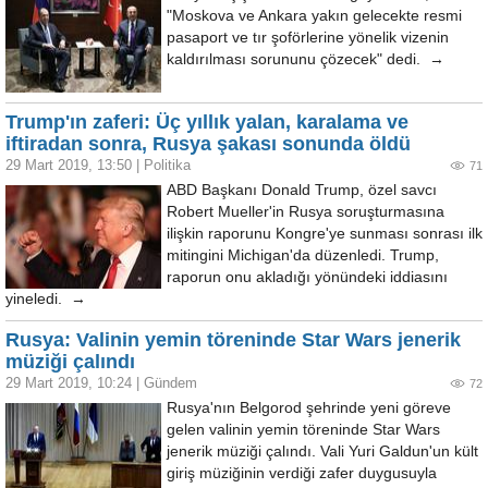
"Moskova ve Ankara yakın gelecekte resmi
pasaport ve tır şoförlerine yönelik vizenin
kaldırılması sorununu çözecek" dedi. →
Trump'ın zaferi: Üç yıllık yalan, karalama ve
iftiradan sonra, Rusya şakası sonunda öldü
29 Mart 2019, 13:50
|
Politika
71
ABD Başkanı Donald Trump, özel savcı
Robert Mueller'in Rusya soruşturmasına
ilişkin raporunu Kongre'ye sunması sonrası ilk
mitingini Michigan'da düzenledi. Trump,
raporun onu akladığı yönündeki iddiasını
yineledi. →
Rusya: Valinin yemin töreninde Star Wars jenerik
müziği çalındı
29 Mart 2019, 10:24
|
Gündem
72
Rusya'nın Belgorod şehrinde yeni göreve
gelen valinin yemin töreninde Star Wars
jenerik müziği çalındı. Vali Yuri Galdun'un kült
giriş müziğinin verdiği zafer duygusuyla