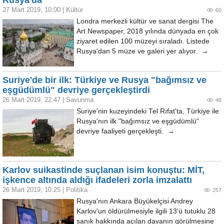
Rusya'da
27 Mart 2019, 10:00
|
Kültür
60
Londra merkezli kültür ve sanat dergisi The
Art Newspaper, 2018 yılında dünyada en çok
ziyaret edilen 100 müzeyi sıraladı. Listede
Rusya'dan 5 müze ve galeri yer alıyor. →
Suriye'de bir ilk: Türkiye ve Rusya "bağımsız ve
eşgüdümlü" devriye gerçekleştirdi
26 Mart 2019, 22:47
|
Savunma
48
Suriye'nin kuzeyindeki Tel Rıfat'ta, Türkiye ile
Rusya'nın ilk "bağımsız ve eşgüdümlü"
devriye faaliyeti gerçekleşti. →
Karlov suikastinde suçlanan isim konuştu: MİT,
işkence altında aldığı ifadeleri zorla imzalattı
26 Mart 2019, 10:25
|
Politika
257
Rusya'nın Ankara Büyükelçisi Andrey
Karlov'un öldürülmesiyle ilgili 13'ü tutuklu 28
sanık hakkında açılan davanın görülmesine