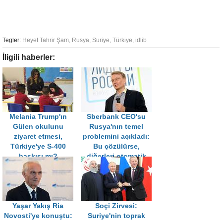
Tegler:
Heyet Tahrir Şam
,
Rusya
,
Suriye
,
Türkiye
,
idlib
İligili haberler:
Melania Trump'ın
Sberbank CEO'su
Gülen okulunu
Rusya'nın temel
ziyaret etmesi,
problemini açıkladı:
Türkiye'ye S-400
Bu çözülürse,
baskısı mı?
diğerleri otomatik
olarak halledilir
Yaşar Yakış Ria
Soçi Zirvesi:
Novosti'ye konuştu:
Suriye'nin toprak