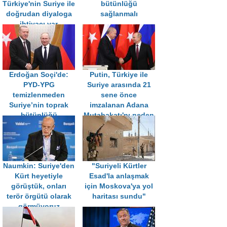
Türkiye'nin Suriye ile
bütünlüğü
doğrudan diyaloga
sağlanmalı
ihtiyacı var
Erdoğan Soçi'de:
Putin, Türkiye ile
PYD-YPG
Suriye arasında 21
temizlenmeden
sene önce
Suriye’nin toprak
imzalanan Adana
bütünlüğü
Mutabakatı'nı neden
sağlanamaz
gündeme getirdi?
Naumkin: Suriye'den
"Suriyeli Kürtler
Kürt heyetiyle
Esad'la anlaşmak
görüştük, onları
için Moskova'ya yol
terör örgütü olarak
haritası sundu"
görmüyoruz