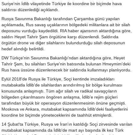
Suriye'nin İdlib vilayetinde Türkiye ile koordine bir biçimde hava
saldırısı düzenlediği açıklandı.
Rusya Savunma Bakanlığı tarafından Çarşamba günü yapılan
açıklamada, Rus savaş uçaklarının bölgedeki militanlara ait bir silah
deposunu vurduğu kaydedildi. RIA haber ajansının aktardığına göre,
saldırı Heyet Tahrir Şam örgütüne karşı düzenlendi. Saldırıda
örgütün drone ve diğer silahlarını bulundurduğu silah deposunun
hedef alındığı belirtildi.
DW Türkçe'nin Savunma Bakanlığı'ndan aktardığına göre, Heyet
Tahrir Şam, bu silahları Suriye'nin batısında bulunan Hmeymim'deki
Rus hava üssüne düzenlenecek bir saldırıda kullanmayı planlıyordu.
Eylül 2018'de Rusya ile Türkiye, Soçi kentinde imzaladıkları
mutabakatla İdlib'de silahlardan arındırılmış bir bölge kurulması
konusunda anlaşmıştı. Tüm ağır silah ve radikal savaşçıların
bölgeden çıkarılmasını öngören anlaşma, İdlib'e rejim güçleri
tarafından büyük bir operasyon düzenlenmesinin önüne geçmişti.
Moskova ve Ankara, mutabakat kapsamında İdlib'deki faaliyetlerini
koordine bir biçimde yöneteceklerini de taahhüt etmişlerdi.
14 Şubat'ta Türkiye, Rusya ve İran'ın katıldığı Soçi zirvesinde varılan
mutabakat kapsamında da İdlib'de mart ayı başında ilk kez Türk