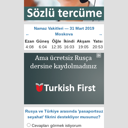
Namaz Vakitleri — 31 Mart 2019
←
Moskova
→
Ezan
Güneş
Öğle
İkindi
Akşam
Yatsı
4:08
6:04
12:35
16:03
19:05
20:53
Rusya ve Türkiye arasında 'pasaportsuz
seyahat' fikrini destekliyor musunuz?
Cevapları görmek istiyorum