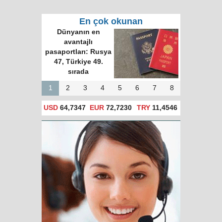
En çok okunan
Dünyanın en
avantajlı
pasaportları: Rusya
47, Türkiye 49.
sırada
1
2
3
4
5
6
7
8
USD
64,7347
EUR
72,7230
TRY
11,4546