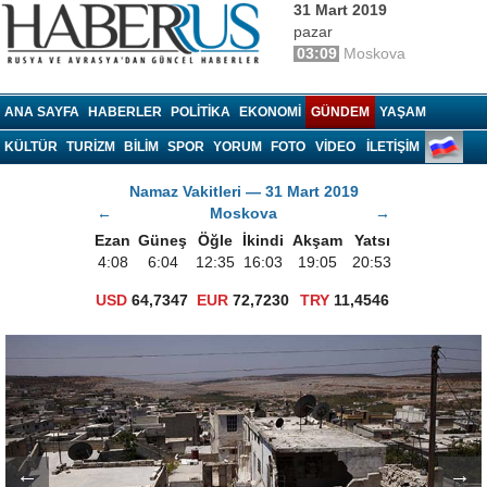
31 Mart 2019
pazar
03:09
Moskova
Haberrus.com
ANA SAYFA
HABERLER
POLITIKA
EKONOMI
GÜNDEM
YAŞAM
KÜLTÜR
TURIZM
BILIM
SPOR
YORUM
FOTO
VIDEO
İLETİŞİM
Namaz Vakitleri — 31 Mart 2019
←
Moskova
→
Ezan
Güneş
Öğle
İkindi
Akşam
Yatsı
4:08
6:04
12:35
16:03
19:05
20:53
USD
64,7347
EUR
72,7230
TRY
11,4546
←
→