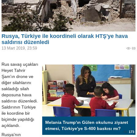
Rusya, Türkiye ile koordineli olarak HTŞ'ye hava
saldırısı düzenledi
13 Mart 2019, 23:59
69
Rus savaş uçakları
Heyet Tahrir
Şam'ın drone ve
diğer silahlarını
sakladığı silah
deposuna hava
saldırısı düzenledi.
Saldırının Türkiye
ile koordine bir
biçimde yapıldığı
Melania Trump'ın Gülen okulunu ziyaret
açıklandı.
etmesi, Türkiye'ye S-400 baskısı mı?
173
Rusya'nın