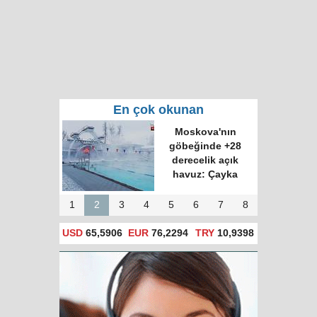
En çok okunan
Putin'in tanıttığı 6
yeni silah ve
özellikleri
1
2
3
4
5
6
7
8
USD
65,5906
EUR
76,2294
TRY
10,9398