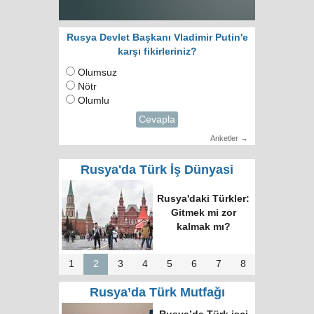
Rusya Devlet Başkanı Vladimir Putin'e
karşı fikirleriniz?
Olumsuz
Nötr
Olumlu
Cevapla
Anketler →
Rusya'da Türk İş Dünyasi
RUTID üyeleri ve
Putin’in temsilcisi
Moskova’da bir
araya geldi
1
2
3
4
5
6
7
8
Rusya’da Türk Mutfağı
Moskova’nın en