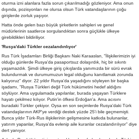
oturma izni alanlara fazla sorun çıkarılmadığı gözleniyor. Ama onun
dışında, pozisyonları ne olursa olsun Türk vatandaşlarının çoğu
girişlerde zorluk yaşıyor.
Hatta önde gelen bazı büyük şirketlerin sahipleri ve genel
müdürlerinin saatlerce sorgulandıktan sonra güçlükle ülkeye
girebildikleri bildiriliyor.
'Rusya'daki Türkler cezalandırılıyor'
Rus Türk İşadamları Birliği Başkanı Naki Karaaslan, "İlişkilerimizin iyi
olduğu günlerde Rusya'da pasaportsuz dolaşırdık, hiç bir sıkıntı
yaşamazdık. Şimdi ülkeye giriş çıkışlarda yanımızda bir sürü evrak
bulundurmak ve durumumuzun legal olduğunu kanıtlamak zorunda
kalıyoruz" diyor. 22 yıldır Rusya'da yaşadığını söyleyen bir başka
işadamı, "Rusya Türkleri değil Türk hükümetini hedef aldığını
söylüyor. Ama uygulamada yapılanlar, burada yaşayan Türklere
hayatı çekilmez kılıyor. Putin'in öfkesi Erdoğan'a. Ama acısını
buradaki Türkler çekiyor. Oysa en son seçimlerde Rusya'daki Türk
vatandaşlarının AKP'ye verdiği destek yüzde 25'i bile geçmemişti.
Bunca yıldır Türk-Rus ilişkilerinin gelişmesine katkıda bulunanlar,
yatırım yapanlar, Rusya'da evlenip aile kuranlar cezalandırılıyor" diye
dert yanıyor.