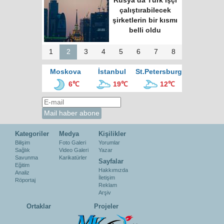
büyük kültür
merkezinde “Türk
Kahvesi Gecesi”
düzenlendi
1
2
3
4
5
6
7
8
Moskova
İstanbul
St.Petersburg
6℃
19℃
12℃
Kategoriler
Medya
Kişilikler
Bilişim
Foto Galeri
Yorumlar
Sağlık
Video Galeri
Yazar
Savunma
Karikatürler
Sayfalar
Eğitim
Hakkımızda
Analiz
İletişim
Röportaj
Reklam
Arşiv
Ortaklar
Projeler