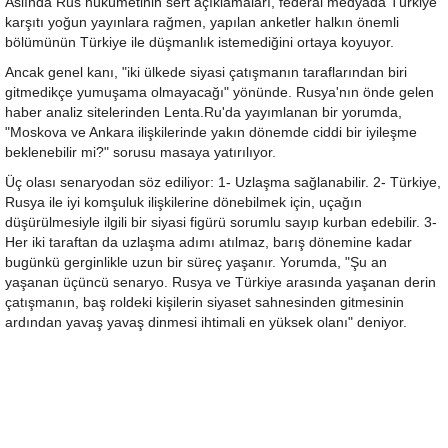
Aslında Rus hükümetinin sert açıklamaları, federal medyada Türkiye
karşıtı yoğun yayınlara rağmen, yapılan anketler halkın önemli
bölümünün Türkiye ile düşmanlık istemediğini ortaya koyuyor.
Ancak genel kanı, "iki ülkede siyasi çatışmanın taraflarından biri
gitmedikçe yumuşama olmayacağı" yönünde. Rusya'nın önde gelen
haber analiz sitelerinden Lenta.Ru'da yayımlanan bir yorumda,
"Moskova ve Ankara ilişkilerinde yakın dönemde ciddi bir iyileşme
beklenebilir mi?" sorusu masaya yatırılıyor.
Üç olası senaryodan söz ediliyor: 1- Uzlaşma sağlanabilir. 2- Türkiye,
Rusya ile iyi komşuluk ilişkilerine dönebilmek için, uçağın
düşürülmesiyle ilgili bir siyasi figürü sorumlu sayıp kurban edebilir. 3-
Her iki taraftan da uzlaşma adımı atılmaz, barış dönemine kadar
bugünkü gerginlikle uzun bir süreç yaşanır. Yorumda, "Şu an
yaşanan üçüncü senaryo. Rusya ve Türkiye arasında yaşanan derin
çatışmanın, baş roldeki kişilerin siyaset sahnesinden gitmesinin
ardından yavaş yavaş dinmesi ihtimali en yüksek olanı" deniyor.