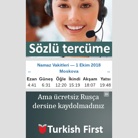
Namaz Vakitleri — 1 Ekim 2018
←
Moskova
→
Ezan
Güneş
Öğle
İkindi
Akşam
Yatsı
4:41
6:31
12:20
15:19
18:07
19:48