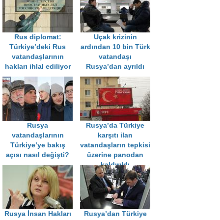
Rus diplomat:
Uçak krizinin
Türkiye’deki Rus
ardından 10 bin Türk
vatandaşlarının
vatandaşı
hakları ihlal ediliyor
Rusya’dan ayrıldı
Rusya
Rusya’da Türkiye
vatandaşlarının
karşıtı ilan
Türkiye’ye bakış
vatandaşların tepkisi
açısı nasıl değişti?
üzerine panodan
kaldırıldı
Rusya İnsan Hakları
Rusya’dan Türkiye