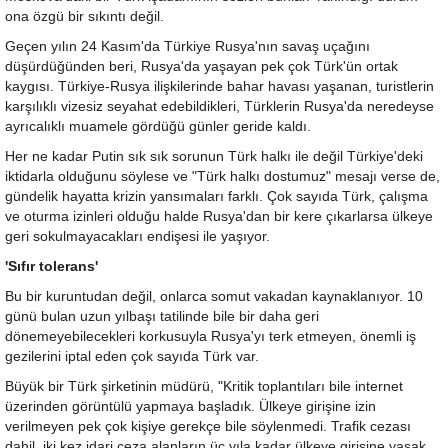
ona özgü bir sıkıntı değil.
Geçen yılın 24 Kasım'da Türkiye Rusya'nın savaş uçağını
düşürdüğünden beri, Rusya'da yaşayan pek çok Türk'ün ortak
kaygısı. Türkiye-Rusya ilişkilerinde bahar havası yaşanan, turistlerin
karşılıklı vizesiz seyahat edebildikleri, Türklerin Rusya'da neredeyse
ayrıcalıklı muamele gördüğü günler geride kaldı.
Her ne kadar Putin sık sık sorunun Türk halkı ile değil Türkiye'deki
iktidarla olduğunu söylese ve "Türk halkı dostumuz" mesajı verse de,
gündelik hayatta krizin yansımaları farklı. Çok sayıda Türk, çalışma
ve oturma izinleri olduğu halde Rusya'dan bir kere çıkarlarsa ülkeye
geri sokulmayacakları endişesi ile yaşıyor.
'Sıfır tolerans'
Bu bir kuruntudan değil, onlarca somut vakadan kaynaklanıyor. 10
günü bulan uzun yılbaşı tatilinde bile bir daha geri
dönemeyebilecekleri korkusuyla Rusya'yı terk etmeyen, önemli iş
gezilerini iptal eden çok sayıda Türk var.
Büyük bir Türk şirketinin müdürü, "Kritik toplantıları bile internet
üzerinden görüntülü yapmaya başladık. Ülkeye girişine izin
verilmeyen pek çok kişiye gerekçe bile söylenmedi. Trafik cezası
dahil, iki kez idari ceza alanların üç yıla kadar ülkeye girişine yasak