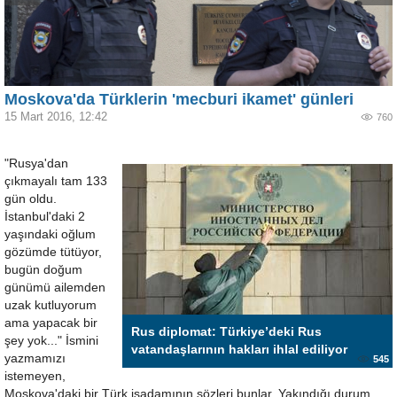
Moskova'da Türklerin 'mecburi ikamet' günleri
15 Mart 2016, 12:42
760
"Rusya'dan
çıkmayalı tam 133
gün oldu.
İstanbul'daki 2
yaşındaki oğlum
gözümde tütüyor,
bugün doğum
günümü ailemden
uzak kutluyorum
ama yapacak bir
Rus diplomat: Türkiye’deki Rus
şey yok..." İsmini
vatandaşlarının hakları ihlal ediliyor
yazmamızı
545
istemeyen,
Moskova'daki bir Türk işadamının sözleri bunlar. Yakındığı durum