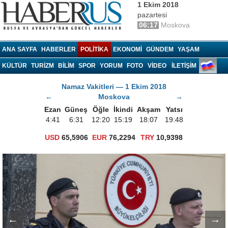
1 Ekim 2018
pazartesi
06:17
Moskova
Haberrus.com
ANA SAYFA
HABERLER
POLITIKA
EKONOMI
GÜNDEM
YAŞAM
KÜLTÜR
TURIZM
BILIM
SPOR
YORUM
FOTO
VIDEO
İLETİŞİM
Namaz Vakitleri — 1 Ekim 2018
←
Moskova
→
Ezan
Güneş
Öğle
İkindi
Akşam
Yatsı
4:41
6:31
12:20
15:19
18:07
19:48
USD
65,5906
EUR
76,2294
TRY
10,9398
←
→