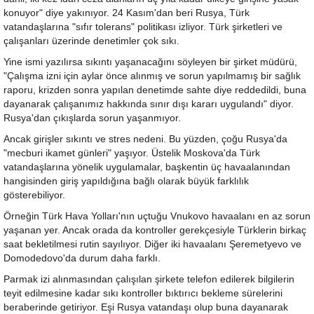
konuyor" diye yakınıyor. 24 Kasım'dan beri Rusya, Türk
vatandaşlarına "sıfır tolerans" politikası izliyor. Türk şirketleri ve
çalışanları üzerinde denetimler çok sıkı.
Yine ismi yazılırsa sıkıntı yaşanacağını söyleyen bir şirket müdürü,
"Çalışma izni için aylar önce alınmış ve sorun yapılmamış bir sağlık
raporu, krizden sonra yapılan denetimde sahte diye reddedildi, buna
dayanarak çalışanımız hakkında sınır dışı kararı uygulandı" diyor.
Rusya'dan çıkışlarda sorun yaşanmıyor.
Ancak girişler sıkıntı ve stres nedeni. Bu yüzden, çoğu Rusya'da
"mecburi ikamet günleri" yaşıyor. Üstelik Moskova'da Türk
vatandaşlarına yönelik uygulamalar, başkentin üç havaalanından
hangisinden giriş yapıldığına bağlı olarak büyük farklılık
gösterebiliyor.
Örneğin Türk Hava Yolları'nın uçtuğu Vnukovo havaalanı en az sorun
yaşanan yer. Ancak orada da kontroller gerekçesiyle Türklerin birkaç
saat bekletilmesi rutin sayılıyor. Diğer iki havaalanı Şeremetyevo ve
Domodedovo'da durum daha farklı.
Parmak izi alınmasından çalışılan şirkete telefon edilerek bilgilerin
teyit edilmesine kadar sıkı kontroller bıktırıcı bekleme sürelerini
beraberinde getiriyor. Eşi Rusya vatandaşı olup buna dayanarak