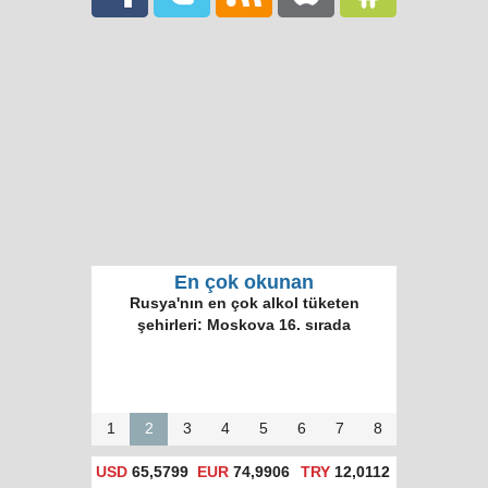
En çok okunan
Rusya'nın en çok alkol tüketen
şehirleri: Moskova 16. sırada
1
2
3
4
5
6
7
8
USD
65,5799
EUR
74,9906
TRY
12,0112