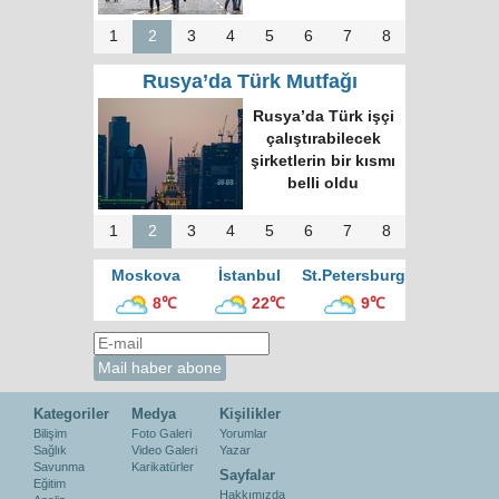
1
2
3
4
5
6
7
8
Rusya’da Türk Mutfağı
Rusya’da Türk işçi
çalıştırabilecek
şirketlerin bir kısmı
belli oldu
1
2
3
4
5
6
7
8
Moskova
İstanbul
St.Petersburg
8℃
22℃
9℃
Kategoriler
Medya
Kişilikler
Bilişim
Foto Galeri
Yorumlar
Sağlık
Video Galeri
Yazar
Savunma
Karikatürler
Sayfalar
Eğitim
Hakkımızda