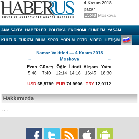
4 Kasım 2018
pazar
15:49
Moskova
Haberrus.com
ANA SAYFA
HABERLER
POLITIKA
EKONOMI
GÜNDEM
YAŞAM
KÜLTÜR
TURIZM
BILIM
SPOR
YORUM
FOTO
VIDEO
İLETİŞİM
Namaz Vakitleri — 4 Kasım 2018
←
Moskova
→
Ezan
Güneş
Öğle
İkindi
Akşam
Yatsı
5:48
7:40
12:14
14:16
16:45
18:30
USD
65,5799
EUR
74,9906
TRY
12,0112
Hakkımızda
. . .