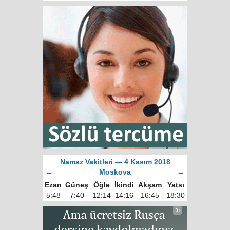
Namaz Vakitleri — 4 Kasım 2018
←
Moskova
→
Ezan
Güneş
Öğle
İkindi
Akşam
Yatsı
5:48
7:40
12:14
14:16
16:45
18:30