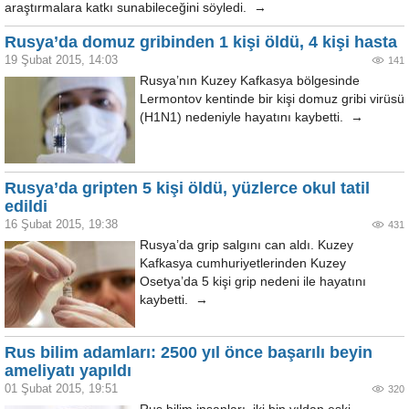
araştırmalara katkı sunabileceğini söyledi. →
Rusya’da domuz gribinden 1 kişi öldü, 4 kişi hasta
19 Şubat 2015, 14:03
141
Rusya’nın Kuzey Kafkasya bölgesinde
Lermontov kentinde bir kişi domuz gribi virüsü
(H1N1) nedeniyle hayatını kaybetti. →
Rusya’da gripten 5 kişi öldü, yüzlerce okul tatil
edildi
16 Şubat 2015, 19:38
431
Rusya’da grip salgını can aldı. Kuzey
Kafkasya cumhuriyetlerinden Kuzey
Osetya’da 5 kişi grip nedeni ile hayatını
kaybetti. →
Rus bilim adamları: 2500 yıl önce başarılı beyin
ameliyatı yapıldı
01 Şubat 2015, 19:51
320