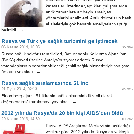
Rus bilim insanları, iki bin yıldan eski
kafatasları üzerinde yaptıkları çalışmalarda
antik zamanlara ait beyin ameliyatı
yöntemlerini analiz etti. Antik doktorların basit
el aletleriyle çok başarılı ameliyatlar yaptığı
belirtildi. →
Rusya ve Türkiye sağlık turizmini geliştirecek
06 Kasım 2014, 16:05
309
Rusya sağlık sektörü temsilcileri, Batı Anadolu Kalkınma Ajansı’nın
(BAKA) daveti üzerine Antalya’yı ziyaret ederek Rusya
vatandaşlarının yararlanabileceği çeşitli sağlık hizmetleriyle tanışma
fırsatını yakaladı. →
Rusya sağlık sıralamasında 51'inci
21 Eylül 2014, 02:13
325
Bloomberg ajansı 51 ülkenin sağlık sistemini düzenli olarak
değerlendirdiği sıralamayı yayınladı. →
2012 yılında Rusya’da 20 bin kişi AIDS’den öldü
29 Kasım 2013, 14:39
282
Rusya AIDS Araştırma Merkezi'nin açıkladığı
verilere göre 2012 yılında Rusya’da yaklaşık