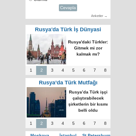
Cevapla
Anketler →
Rusya'da Türk İş Dünyasi
Rusya'daki Türkler:
Gitmek mi zor
kalmak mı?
1
2
3
4
5
6
7
8
Rusya’da Türk Mutfağı
Rusya’da Türk işçi
çalıştırabilecek
şirketlerin bir kısmı
belli oldu
1
2
3
4
5
6
7
8
Moskova
İstanbul
St.Petersburg