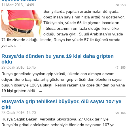
11 Mart 2016, 14:09
253
Son yıllarda yapılan araştırmalar dünyada
obez insan sayısının hızla arttığını gösteriyor.
Türkiye'nin, yüzde 65 ile şişman insanların
nüfusa oranının en fazla olduğu ikinci ülke
olduğu ortaya çıktı. Suudi Arabistan’ın yüzde
71 ile zirvede olduğu listede, Rusya ise yüzde 57 ile üçüncü sırada
yer aldı. →
Rusya’da dünden bu yana 19 kişi daha gripten
öldü
29 Ocak 2016, 16:45
183
Rusya genelinde yayılan grip virüsü, ülkede can almaya devam
ediyor. Sene başında artış gösteren grip virüsünden ölenlerin sayısı
bugün itibariyle 126’ya ulaştı. Resmi rakamlara göre dünden bu yana
19 kişi gripten öldü. →
Rusya’da grip tehlikesi büyüyor, ölü sayısı 107’ye
çıktı
28 Ocak 2016, 14:20
166
Rusya Sağlık Bakanı Veronika Skvortsova, 27 Ocak tarihiyle
Rusya’da gribal enfeksiyon sebebiyle ölenlerin sayısının 107’ye