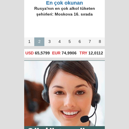
En çok okunan
Rusya'nın en çok alkol tüketen
şehirleri: Moskova 16. sırada
1
2
3
4
5
6
7
8
USD
65,5799
EUR
74,9906
TRY
12,0112