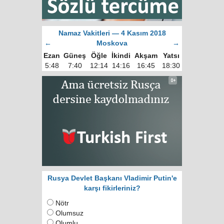
Namaz Vakitleri — 4 Kasım 2018
←
Moskova
→
Ezan
Güneş
Öğle
İkindi
Akşam
Yatsı
5:48
7:40
12:14
14:16
16:45
18:30
Rusya Devlet Başkanı Vladimir Putin'e
karşı fikirleriniz?
Nötr
Olumsuz
Olumlu