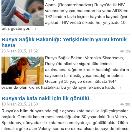
Ajansı (Rospotrebnadzor) Rusya’da ilk HIV
vakıasının yaşanmasından bu yana AIDS’ten
192 binden fazla kişinin hayatını kaybettiğini
açıkladı. HIV virüsü ülkede her yıl yüzde 10
artış gösteriyor. →
Rusya Sağlık Bakanlığı: Yetişkinlerin yarısı kronik
hasta
23 Nisan 2015, 17:52
129
Rusya Sağlık Bakanı Veronika Skvortsova,
Rusya’da alkol ve sigara tüketiminin
azalmasına rağmen kronik hastalığı olanların
sayısında bir düşüş yaşanmadığını belirtti.
Geçen yıl 18 yaş ve üzeri nüfusta %44
oranında olan kronik hastalıklar bu yıl da aynı rakamda kaldı. →
Rusya’da kafa nakli için ilk gönüllü
10 Nisan 2015, 21:50
281
Rusya’da bilim dünyasında çığır açacak kafa nakli ile ilgili çalışmalar
başladı. Genetik kas erimesi hastalığı olan 30 yaşındaki Rus Valeriy
Spiridonov, dünyadaki ilk kafa nakli ameliyatı için gönüllü oldu. Ölüm
ihtimalini göze alan Valeriy, sonuç ne olursa olsun bu sayede bilimsel