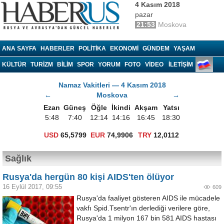
4 Kasım 2018
pazar
21:53
Moskova
Haberrus.com
ANA SAYFA
HABERLER
POLITIKA
EKONOMI
GÜNDEM
YAŞAM
KÜLTÜR
TURIZM
BILIM
SPOR
YORUM
FOTO
VIDEO
İLETİŞİM
Namaz Vakitleri — 4 Kasım 2018
←
Moskova
→
Ezan
Güneş
Öğle
İkindi
Akşam
Yatsı
5:48
7:40
12:14
14:16
16:45
18:30
USD
65,5799
EUR
74,9906
TRY
12,0112
Sağlık
Rusya'da hergün 80 kişi AIDS'ten ölüyor
16 Eylül 2017, 09:55
609
Rusya'da faaliyet gösteren AIDS ile mücadele
vakfı Spid.Tsentr'ın derlediği verilere göre,
Rusya'da 1 milyon 167 bin 581 AIDS hastası