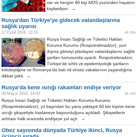
var ve hergün 80 kişi AIDS yüzünden hayatını
kaybediyor. →
Rusya'dan Türkiye’ye gidecek vatandaşlarına
sağlık uyarısı
17 Eylül 2016, 13:15
254
Rusya İnsan Sağlığı ve Tüketici Hakları
Koruma Kurumu (Rospotrebnadzor), yurt
dışına gitmeyi planlayan vatandaşlarını sağlık
şartları konusunda uyardı. Rospotrebnadzor,
Türkiye’de sıhhi ve epidemiyolojik şartların
kötüleştiğine ve Romanya’da batı nil virüsü vakalarının yaşandığına
dikkat çekti. →
Rusya’da kene ısırığı rakamları endişe veriyor
09 Mayıs 2016, 14:03
184
Rusya İnsan Sağlığı ve Tüketici Hakları Koruma Kurumu
(Rospotrebnadzor), yıl başından bu yana yaklaşık 60 bin kişinin kene
ısırığı şikayetiyle hastaneye başvurduğunu açıkladı. Şikayetlerin
artması halk arasında endişeye yol açtı. →
Obez sayısında dünyada Türkiye ikinci, Rusya
üçüncü sırada