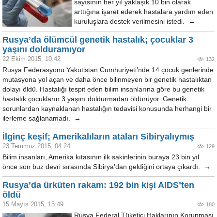
sayısının her yıl yaklaşık 10 bin olarak
arttığına işaret ederek hastalara yardım eden
kuruluşlara destek verilmesini istedi. →
Rusya’da ölümcül genetik hastalık; çocuklar 3
yaşını dolduramıyor
22 Ekim 2015, 10:42
132
Rusya Federasyonu Yakutistan Cumhuriyeti’nde 14 çocuk genlerinde
mutasyona yol açan ve daha önce bilinmeyen bir genetik hastalıktan
dolayı öldü. Hastalığı tespit eden bilim insanlarına göre bu genetik
hastalık çocukların 3 yaşını doldurmadan öldürüyor. Genetik
sorunlardan kaynaklanan hastalığın tedavisi konusunda herhangi bir
ilerleme sağlanamadı. →
İlginç keşif; Amerikalıların ataları Sibiryalıymış
23 Temmuz 2015, 04:24
129
Bilim insanları, Amerika kıtasının ilk sakinlerinin buraya 23 bin yıl
önce son buz devri sırasında Sibirya'dan geldiğini ortaya çıkardı. →
Rusya’da ürküten rakam: 192 bin kişi AIDS’ten
öldü
15 Mayıs 2015, 15:49
180
Rusya Federal Tüketici Haklarının Korunması