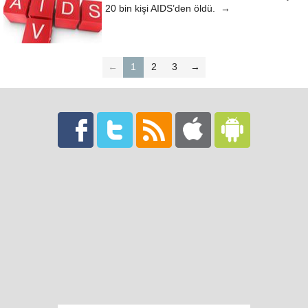
20 bin kişi AIDS’den öldü. →
←
1
2
3
→