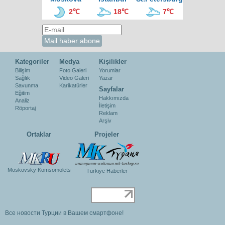
2℃
18℃
7℃
Kategoriler
Medya
Kişilikler
Bilişim
Foto Galeri
Yorumlar
Sağlık
Video Galeri
Yazar
Savunma
Karikatürler
Sayfalar
Eğitim
Hakkımızda
Analiz
İletişim
Röportaj
Reklam
Arşiv
Ortaklar
Projeler
Moskovsky Komsomolets
Türkiye Haberler
Все новости Турции в Вашем смартфоне!