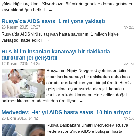
yükseldiğini açıkladı. Skvortsova, ölümlerin genelde domuz gribinden
kaynaklandığını belirtti. →
Rusya’da AIDS sayısı 1 milyona yaklaştı
23 Kasım 2015, 17:27
220
Rusya’da AIDS virüsü taşıyan hasta sayısının, 1 milyon kişiye
yaklaştığı ifade edildi. →
Rus bilim insanları kanamayı bir dakikada
durduran jel geliştirdi
12 Kasım 2015, 14:25
151
Rusya’nın Nijniy Novgorod şehrinden bilim
insanları kanamayı bir dakikadan daha kısa
sürede durdurabilen yeni bir jel üretti. Henüz
geliştirilme aşamasında olan jel, kabuklu
canlıların kabuklarından elde edilen doğal
polimer kitosan maddesinden üretiliyor. →
Medvedev: Her yıl AIDS hasta sayısı 10 bin artıyor
23 Ekim 2015, 14:42
150
Rusya Başbakanı Dmitri Medvedev, Rusya
Federasyonu’nda AIDS’e bulaşan hasta