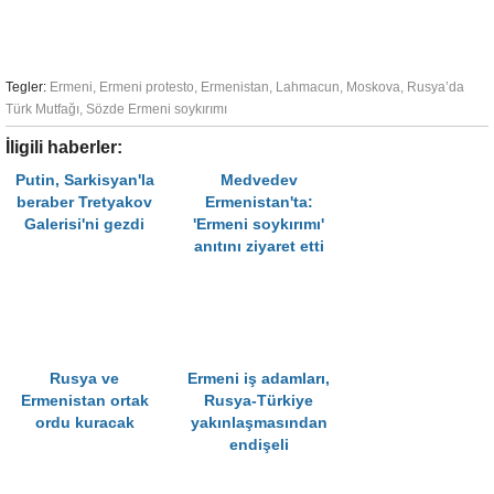
Tegler:
Ermeni
,
Ermeni protesto
,
Ermenistan
,
Lahmacun
,
Moskova
,
Rusya’da
Türk Mutfağı
,
Sözde Ermeni soykırımı
İligili haberler:
Putin, Sarkisyan'la
Medvedev
beraber Tretyakov
Ermenistan'ta:
Galerisi'ni gezdi
'Ermeni soykırımı'
anıtını ziyaret etti
Rusya ve
Ermeni iş adamları,
Ermenistan ortak
Rusya-Türkiye
ordu kuracak
yakınlaşmasından
endişeli