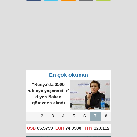
En çok okunan
"Rusya'da 3500
rubleye yaşanabilir"
diyen Bakan
görevden alındı
1
2
3
4
5
6
7
8
USD
65,5799
EUR
74,9906
TRY
12,0112