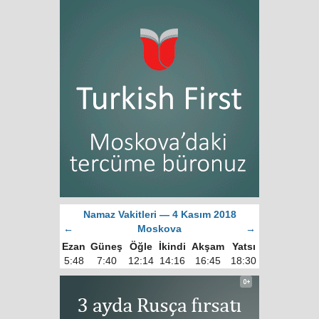
Namaz Vakitleri — 4 Kasım 2018
←
Moskova
→
Ezan
Güneş
Öğle
İkindi
Akşam
Yatsı
5:48
7:40
12:14
14:16
16:45
18:30