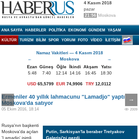
4 Kasım 2018
pazar
21:56
Moskova
Haberrus.com
ANA SAYFA
HABERLER
POLITIKA
EKONOMI
GÜNDEM
YAŞAM
KÜLTÜR
TURIZM
BILIM
SPOR
YORUM
FOTO
VIDEO
İLETİŞİM
Namaz Vakitleri — 4 Kasım 2018
←
Moskova
→
Ezan
Güneş
Öğle
İkindi
Akşam
Yatsı
5:48
7:40
12:14
14:16
16:45
18:30
USD
65,5799
EUR
74,9906
TRY
12,0112
Ermeniler 40 yıllık lahmacunu "Lamadjo" yaptı
←
→
Moskova'da satıyor
05 Ekim 2016, 18:14
2009
Rusya'nın başkenti
Moskova'da açılan
Putin, Sarkisyan'la beraber Tretyakov
'Lamadjo' isimli
Galerisi'ni gezdi