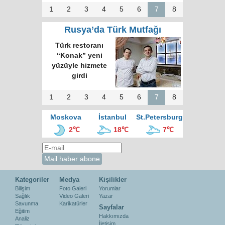
1
2
3
4
5
6
7
8
Rusya’da Türk Mutfağı
Türk restoranı
“Konak” yeni
yüzüyle hizmete
girdi
1
2
3
4
5
6
7
8
Moskova
İstanbul
St.Petersburg
2℃
18℃
7℃
Kategoriler
Medya
Kişilikler
Bilişim
Foto Galeri
Yorumlar
Sağlık
Video Galeri
Yazar
Savunma
Karikatürler
Sayfalar
Eğitim
Hakkımızda
Analiz
İletişim