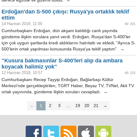
derece egzotik ve gizemli buldu. →
Erdoğan'dan S-500 çıkışı: Rusya'ya ortaklık teklif
ettim
14 Haziran 2018, 11:00
201
Cumhurbaşkanı Erdoğan, dün akşam katıldığı canlı yayında
gündeme ilişkin sorulara yanıt verdi. Erdoğan, Rusya'dan S-400'ler
için çok uygun şartlarda kredi aldıklarını hatrılattı ve ekledi, "Ayrıca S-
500'lerin ortak yapılması konusunda Rusya'ya teklif yaptım". →
"Kusura bakmasınlar S-400'leri alıp da ambara
koyacak halimiz yok"
12 Haziran 2018, 10:57
215
Cumhurbaşkanı Recep Tayyip Erdoğan, Bağlarbaşı Kültür
Merkezi'nde gerçekleştirilen, TGRT Haber, Beyaz TV, TVNet, Akit TV
ortak yayınında, gündeme ilişkin soruları cevapladı. →
←
1
2
3
…
19
20
21
→