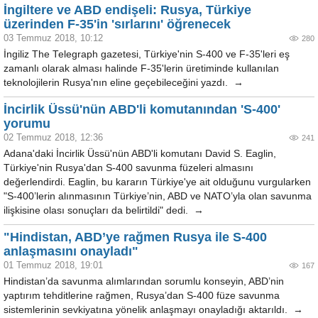
İngiltere ve ABD endişeli: Rusya, Türkiye
üzerinden F-35'in 'sırlarını' öğrenecek
03 Temmuz 2018, 10:12
280
İngiliz The Telegraph gazetesi, Türkiye'nin S-400 ve F-35'leri eş
zamanlı olarak alması halinde F-35'lerin üretiminde kullanılan
teknolojilerin Rusya'nın eline geçebileceğini yazdı. →
İncirlik Üssü'nün ABD'li komutanından 'S-400'
yorumu
02 Temmuz 2018, 12:36
241
Adana'daki İncirlik Üssü'nün ABD'li komutanı David S. Eaglin,
Türkiye'nin Rusya'dan S-400 savunma füzeleri almasını
değerlendirdi. Eaglin, bu kararın Türkiye'ye ait olduğunu vurgularken
"S-400’lerin alınmasının Türkiye’nin, ABD ve NATO’yla olan savunma
ilişkisine olası sonuçları da belirtildi" dedi. →
"Hindistan, ABD’ye rağmen Rusya ile S-400
anlaşmasını onayladı"
01 Temmuz 2018, 19:01
167
Hindistan’da savunma alımlarından sorumlu konseyin, ABD’nin
yaptırım tehditlerine rağmen, Rusya’dan S-400 füze savunma
sistemlerinin sevkiyatına yönelik anlaşmayı onayladığı aktarıldı. →