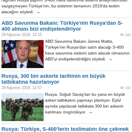
rağmen Rusya yapımı S-400 hava savunma sistemi anlaşmasından
vazgeçmeyen Türkiye'nin, bu sistemin tamamını 2019'da teslim
alacağını söyledi. →
ABD Savunma Bakanı: Türkiye'nin Rusya'dan S-
400 alması bizi endişelendiriyor
29 Ağustos 2018, 13:15
220
ABD Savunma Bakanı James Mattis,
Türkiye’nin Rusya’dan satın alacağı S-400
hava savunma sistemi satın alacak olmasının
ABD'yi endişelendirdiğini söyledi. →
Rusya, 300 bin askerle tarihinin en büyük
tatbikatına hazırlanıyor
29 Ağustos 2018, 12:57
192
Rusya, Soğuk Savaş’tan bu yana en büyük
askeri tatbikatını yapmayı planlıyor. Eylül
ayında yapılacak tatbikata 300 bin askerin
katılması öngörülüyor. →
Rusya: Türkiye, S-400’lerin teslimatını öne çekmek