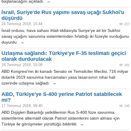
başlanacağını açıkladı. →
İsrail, Suriye'de Rus yapımı savaş uçağı Sukhoi'u
düşürdü
24 Temmuz 2018, 15:44
227
İsrail ordusu, hava sahası ihlali iddiasıyla Suriye'ye ait bir Sukhoi
savaş uçağını savunma sistemlerinden fırlattığı iki füzeyle vurduğunu
duyurdu. →
Uzlaşma sağlandı: Türkiye'ye F-35 teslimatı geçici
olarak durdurulacak
24 Temmuz 2018, 10:08
181
ABD Kongresi'nin iki kanadı Senato ve Temsilciler Meclisi, 716 milyar
dolarlık 2019 savunma harcamaları yasa tasarısının nihai hali
üzerinde uzlaşma sağladı. →
ABD, Türkiye'ye S-400 yerine Patriot satabilecek
mi?
17 Temmuz 2018, 09:40
145
ABD Dışişleri Bakanlığı yetkililerinin Rus S-400 füze savunma
sistemlerine alternatif olarak Patriot sistemlerini satın alması için
Türkiye ile görüşmeler yürüttüğü bildirildi. →