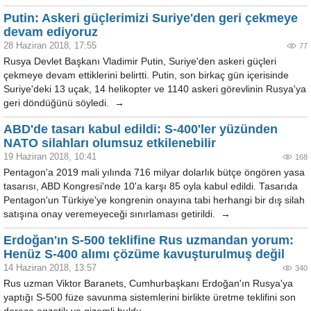
Putin: Askeri güçlerimizi Suriye'den geri çekmeye
devam ediyoruz
28 Haziran 2018, 17:55
77
Rusya Devlet Başkanı Vladimir Putin, Suriye'den askeri güçleri
çekmeye devam ettiklerini belirtti. Putin, son birkaç gün içerisinde
Suriye'deki 13 uçak, 14 helikopter ve 1140 askeri görevlinin Rusya'ya
geri döndüğünü söyledi. →
ABD'de tasarı kabul edildi: S-400'ler yüzünden
NATO silahları olumsuz etkilenebilir
19 Haziran 2018, 10:41
168
Pentagon'a 2019 mali yılında 716 milyar dolarlık bütçe öngören yasa
tasarısı, ABD Kongresi'nde 10'a karşı 85 oyla kabul edildi. Tasarıda
Pentagon'un Türkiye'ye kongrenin onayına tabi herhangi bir dış silah
satışına onay veremeyeceği sınırlaması getirildi. →
Erdoğan'ın S-500 teklifine Rus uzmandan yorum:
Henüz S-400 alımı çözüme kavuşturulmuş değil
14 Haziran 2018, 13:57
340
Rus uzman Viktor Baranets, Cumhurbaşkanı Erdoğan'ın Rusya'ya
yaptığı S-500 füze savunma sistemlerini birlikte üretme teklifini son