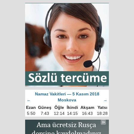
Namaz Vakitleri — 5 Kasım 2018
←
Moskova
→
Ezan
Güneş
Öğle
İkindi
Akşam
Yatsı
5:50
7:43
12:14
14:15
16:43
18:28