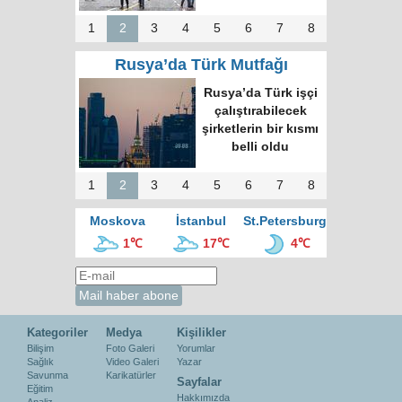
1
2
3
4
5
6
7
8
Rusya’da Türk Mutfağı
Rusya’da Türk işçi
çalıştırabilecek
şirketlerin bir kısmı
belli oldu
1
2
3
4
5
6
7
8
Moskova
İstanbul
St.Petersburg
1℃
17℃
4℃
Kategoriler
Medya
Kişilikler
Bilişim
Foto Galeri
Yorumlar
Sağlık
Video Galeri
Yazar
Savunma
Karikatürler
Sayfalar
Eğitim
Hakkımızda