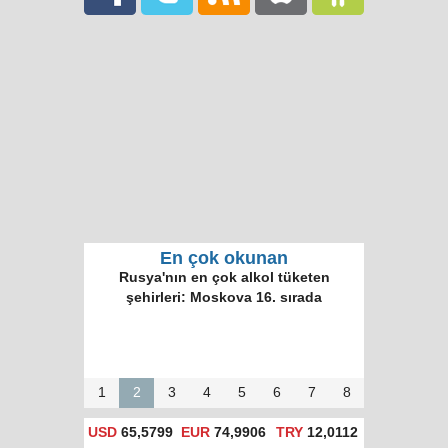
En çok okunan
Rusya'nın en çok alkol tüketen
şehirleri: Moskova 16. sırada
1
2
3
4
5
6
7
8
USD
65,5799
EUR
74,9906
TRY
12,0112