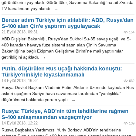
görüntülerini yayınladı. Görüntüler, Savunma Bakanlığı'na ait Zvezda
TV kanalından yayınlandı. →
Benzer adım Türkiye için atılabilir: ABD, Rusya'dan
S-400 alan Çin'e yaptırım uygulayacak
21 Eylül 2018, 09:31
154
ABD Dışişleri Bakanlığı, Rusya'dan Sukhoi Su-35 savaş uçağı ve S-
400 karadan havaya füze sistemi satın alan Çin'in Savunma
Bakanlığı'na bağlı Ekipman Geliştirme Birimi'ne mali yaptırımlar
getirildiğini açıkladı. →
Putin, düşürülen Rus uçağı hakkında konuştu:
Türkiye'ninkiyle kıyaslanmamalı
18 Eylül 2018, 16:32
632
Rusya Devlet Başkanı Vladimir Putin, Akdeniz üzerinde kaybolan Rus
askeri uçağının Suriye hava savunması tarafından "yanlışlıkla"
düşürülmesi hakkında yorum yaptı. →
Rusya: Türkiye, ABD'nin tüm tehditlerine rağmen
S-400 anlaşmasından vazgeçmiyor
14 Eylül 2018, 12:22
139
Rusya Başbakan Yardımcısı Yuriy Borisov, ABD'nin tehditlerine