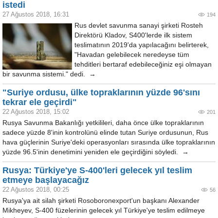
istedi
27 Ağustos 2018, 16:31
194
Rus devlet savunma sanayi şirketi Rosteh
Direktörü Kladov, S400'lerde ilk sistem
teslimatının 2019'da yapılacağını belirterek,
"Havadan gelebilecek neredeyse tüm
tehditleri bertaraf edebileceğiniz eşi olmayan
bir savunma sistemi." dedi. →
"Suriye ordusu, ülke topraklarının yüzde 96'sını
tekrar ele geçirdi"
22 Ağustos 2018, 15:02
201
Rusya Savunma Bakanlığı yetkilileri, daha önce ülke topraklarının
sadece yüzde 8'inin kontrolünü elinde tutan Suriye ordusunun, Rus
hava güçlerinin Suriye'deki operasyonları sırasında ülke topraklarının
yüzde 96.5'inin denetimini yeniden ele geçirdiğini söyledi. →
Rusya: Türkiye'ye S-400'leri gelecek yıl teslim
etmeye başlayacağız
22 Ağustos 2018, 00:25
56
Rusya'ya ait silah şirketi Rosoboronexport'un başkanı Alexander
Mikheyev, S-400 füzelerinin gelecek yıl Türkiye'ye teslim edilmeye