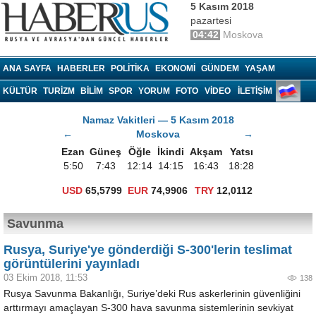
5 Kasım 2018
pazartesi
04:42
Moskova
Haberrus.com
ANA SAYFA
HABERLER
POLITIKA
EKONOMI
GÜNDEM
YAŞAM
KÜLTÜR
TURIZM
BILIM
SPOR
YORUM
FOTO
VIDEO
İLETİŞİM
Namaz Vakitleri — 5 Kasım 2018
←
Moskova
→
Ezan
Güneş
Öğle
İkindi
Akşam
Yatsı
5:50
7:43
12:14
14:15
16:43
18:28
USD
65,5799
EUR
74,9906
TRY
12,0112
Savunma
Rusya, Suriye'ye gönderdiği S-300'lerin teslimat
görüntülerini yayınladı
03 Ekim 2018, 11:53
138
Rusya Savunma Bakanlığı, Suriye’deki Rus askerlerinin güvenliğini
arttırmayı amaçlayan S-300 hava savunma sistemlerinin sevkiyat