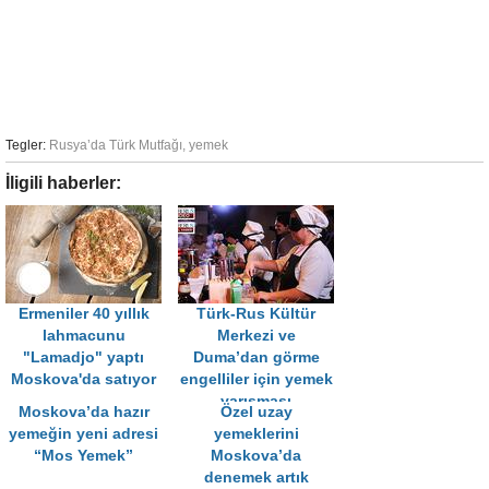
Tegler:
Rusya’da Türk Mutfağı
,
yemek
İligili haberler:
Ermeniler 40 yıllık
Türk-Rus Kültür
lahmacunu
Merkezi ve
"Lamadjo" yaptı
Duma’dan görme
Moskova'da satıyor
engelliler için yemek
yarışması
Moskova’da hazır
Özel uzay
yemeğin yeni adresi
yemeklerini
“Mos Yemek”
Moskova’da
denemek artık