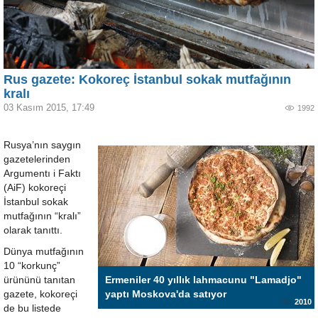
Rus gazete: Kokoreç İstanbul sokak mutfağının
kralı
03 Kasım 2015, 17:49
1992
Rusya’nın saygın
gazetelerinden
Argumentı i Faktı
(AiF) kokoreçi
İstanbul sokak
mutfağının “kralı”
olarak tanıttı.
Dünya mutfağının
10 “korkunç”
ürününü tanıtan
Ermeniler 40 yıllık lahmacunu "Lamadjo"
gazete, kokoreçi
yaptı Moskova'da satıyor
2010
de bu listede