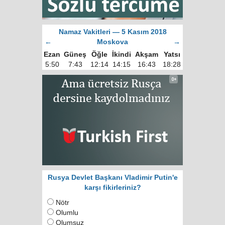
Namaz Vakitleri — 5 Kasım 2018
←
Moskova
→
Ezan
Güneş
Öğle
İkindi
Akşam
Yatsı
5:50
7:43
12:14
14:15
16:43
18:28
Rusya Devlet Başkanı Vladimir Putin'e
karşı fikirleriniz?
Nötr
Olumlu
Olumsuz