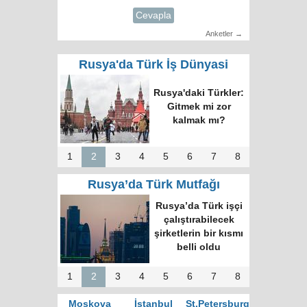
Cevapla
Anketler →
Rusya'da Türk İş Dünyasi
Rusya'daki Türkler:
Gitmek mi zor
kalmak mı?
1
2
3
4
5
6
7
8
Rusya’da Türk Mutfağı
Rusya’da Türk işçi
çalıştırabilecek
şirketlerin bir kısmı
belli oldu
1
2
3
4
5
6
7
8
Moskova
İstanbul
St.Petersburg