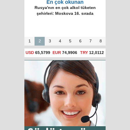
En çok okunan
Rusya'nın en çok alkol tüketen
şehirleri: Moskova 16. sırada
1
2
3
4
5
6
7
8
USD
65,5799
EUR
74,9906
TRY
12,0112