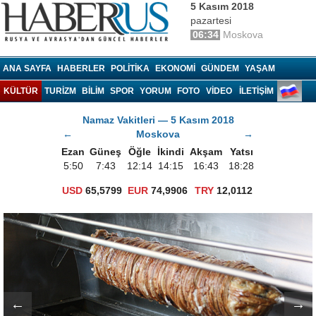
5 Kasım 2018
pazartesi
06:34
Moskova
Haberrus.com
ANA SAYFA
HABERLER
POLITIKA
EKONOMI
GÜNDEM
YAŞAM
KÜLTÜR
TURIZM
BILIM
SPOR
YORUM
FOTO
VIDEO
İLETİŞİM
Namaz Vakitleri — 5 Kasım 2018
←
Moskova
→
Ezan
Güneş
Öğle
İkindi
Akşam
Yatsı
5:50
7:43
12:14
14:15
16:43
18:28
USD
65,5799
EUR
74,9906
TRY
12,0112
←
→