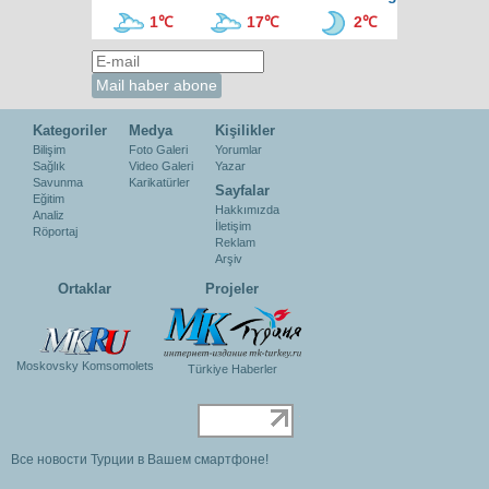
1℃
17℃
2℃
Kategoriler
Medya
Kişilikler
Bilişim
Foto Galeri
Yorumlar
Sağlık
Video Galeri
Yazar
Savunma
Karikatürler
Sayfalar
Eğitim
Hakkımızda
Analiz
İletişim
Röportaj
Reklam
Arşiv
Ortaklar
Projeler
Moskovsky Komsomolets
Türkiye Haberler
Все новости Турции в Вашем смартфоне!