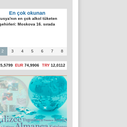
En çok okunan
usya'nın en çok alkol tüketen
şehirleri: Moskova 16. sırada
2
3
4
5
6
7
8
5,5799
EUR
74,9906
TRY
12,0112