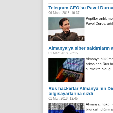
Telegram CEO'su Pavel Durov İ
06 Nisan 2018, 19:37
Popüler anlık m
Pavel Durov, artı
Almanya'ya siber saldırıların
01 Mart 2018, 23:15
Almanya hükümet 
arkasında Rus ha
sürmekte olduğu
Rus hackerlar Almanya'nın Dı
bilgisayarlarına sızdı
01 Mart 2018, 12:45
Almanya, hükümet
bilgi çalındığını