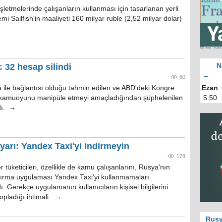
şletmelerinde çalışanların kullanması için tasarlanan yerli
emi Sailfish'in maaliyeti 160 milyar ruble (2,52 milyar dolar)
 32 hesap silindi
N
←
60
ile bağlantısı olduğu tahmin edilen ve ABD'deki Kongre
Ezan
i kamuoyunu manipüle etmeyi amaçladığından şüphelenilen
5:50
dı. →
yarı: Yandex Taxi'yi indirmeyin
178
ler tüketicileri, özellikle de kamu çalışanlarını, Rusya'nın
ğırma uygulaması Yandex Taxi’yi kullanmamaları
 Gerekçe uygulamanın kullanıcıların kişisel bilgilerini
topladığı ihtimali. →
Rusy