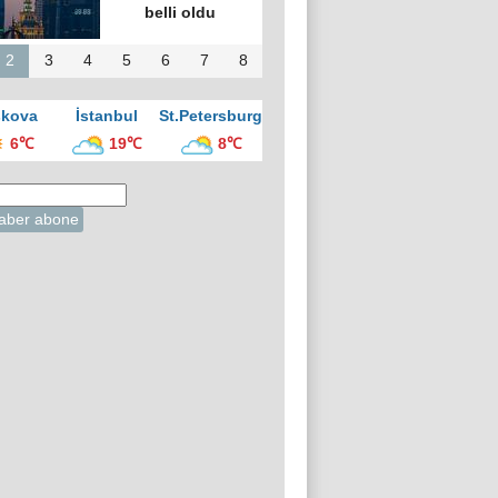
belli oldu
2
3
4
5
6
7
8
kova
İstanbul
St.Petersburg
6℃
19℃
8℃