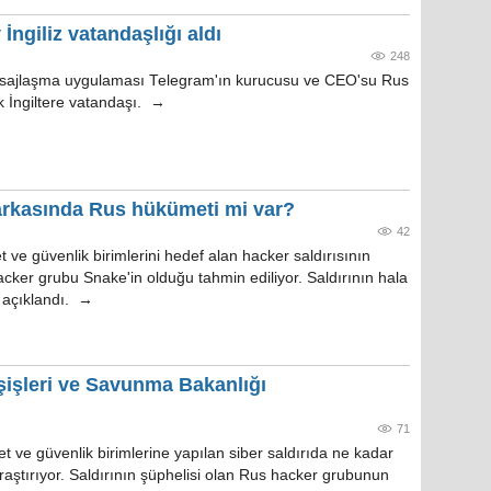
ngiliz vatandaşlığı aldı
248
esajlaşma uygulaması Telegram'ın kurucusu ve CEO'su Rus
k İngiltere vatandaşı. →
 arkasında Rus hükümeti mi var?
42
ve güvenlik birimlerini hedef alan hacker saldırısının
cker grubu Snake'in olduğu tahmin ediliyor. Saldırının hala
 açıklandı. →
şişleri ve Savunma Bakanlığı
71
 ve güvenlik birimlerine yapılan siber saldırıda ne kadar
 araştırıyor. Saldırının şüphelisi olan Rus hacker grubunun