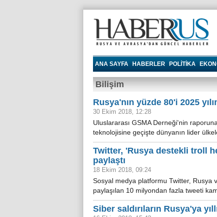
Haberrus.com
ANA SAYFA
HABERLER
POLITIKA
EKON
Bilişim
Rusya'nın yüzde 80'i 2025 yıl
30 Ekim 2018, 12:28
Uluslararası GSMA Derneği'nin raporuna 
teknolojisine geçişte dünyanın lider ülkel
Twitter, 'Rusya destekli troll 
paylaştı
18 Ekim 2018, 09:24
Sosyal medya platformu Twitter, Rusya ve
paylaşılan 10 milyondan fazla tweeti ka
Siber saldırıların Rusya'ya yıll