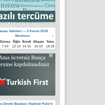
amaz Vakitleri — 5 Kasım 2018
Moskova
→
Güneş
Öğle
İkindi
Akşam
Yatsı
7:43
12:14
14:15
16:43
18:28
a Devlet Başkanı Vladimir Putin'e