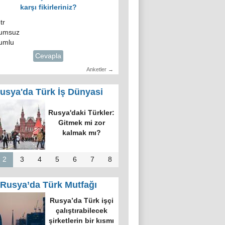
karşı fikirleriniz?
tr
umsuz
umlu
Cevapla
Anketler →
usya'da Türk İş Dünyasi
Rusya'daki Türkler:
Gitmek mi zor
kalmak mı?
2
3
4
5
6
7
8
Rusya’da Türk Mutfağı
Rusya’da Türk işçi
çalıştırabilecek
şirketlerin bir kısmı