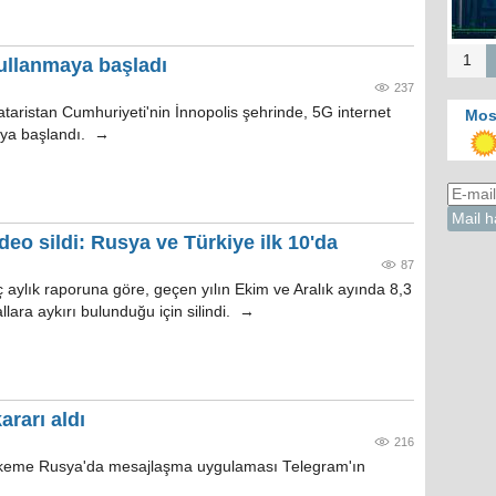
1
kullanmaya başladı
237
taristan Cumhuriyeti'nin İnnopolis şehrinde, 5G internet
Mos
maya başlandı. →
eo sildi: Rusya ve Türkiye ilk 10'da
87
 aylık raporuna göre, geçen yılın Ekim ve Aralık ayında 8,3
llara aykırı bulunduğu için silindi. →
rarı aldı
216
hkeme Rusya'da mesajlaşma uygulaması Telegram'ın