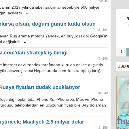
45
nın 2017 yılında siber saldırılar sebebiyle 600 milyar
ığını açıkladı. →
R
 olursa olsun, doğum günün kutlu olsun
184
tlayan Rus arama motoru Yandex, en büyük rakibi Google'ın
ni değiştirdi. →
com'dan stratejik iş birliği
1
190
internet devi Yandex tarafından kurulan online alışveriş
USD
6
k alışveriş sitesi Hepsiburada.com ile stratejik iş birliği
 Rusya fiyatları dudak uçuklatıyor
640
kleştirdiği toplantıda iPhone Xs, iPhone Xs Max ve iPhone
yurduğu telefonlardan en ucuzunun fiyatı bile 942 dolardan
iştiricek: Maaliyeti 2,5 milyar dolar
156