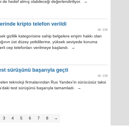
ni de hedef almış olabileceği değerlendiriliyor. →
rinde kripto telefon verildi
236
k gizlilik kategorisine sahip belgelere erişim hakkı olan
ının üst düzey yetkililerine, yüksek seviyede koruma
erli cep telefonları verilmeye başlandı. →
est sürüşünü başarıyla geçti
238
len teknoloji firmalarından Rus Yandex'in sürücüsüz taksi
a'daki test sürüşünü başarıyla tamamladı. →
3
4
5
6
7
8
→