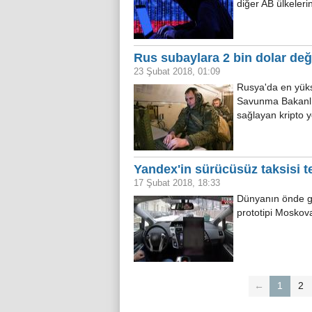
diğer AB ülkeleri
Rus subaylara 2 bin dolar değe
23 Şubat 2018, 01:09
Rusya'da en yükse
Savunma Bakanlığ
sağlayan kripto y
Yandex'in sürücüsüz taksisi t
17 Şubat 2018, 18:33
Dünyanın önde ge
prototipi Moskov
←
1
2