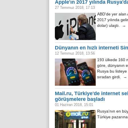
Apple'ın 2017 yılında Rusya'dak
27 Temmuz 2018, 17:13
ABD'de yer alan 
2017 yılında geli
dolar) ulaştı. →
Dünyanın en hızlı interneti Si
12 Temmuz 2018, 13:56
193 ülkede 160 m
göre, dünyanın en
Rusya bu listeye 
sıradan girdi. →
Mail.ru, Türkiye'de internet sek
görüşmelere başladı
01 Haziran 2018, 15:01
Rusya'nın en büyü
Türkiye pazarına 