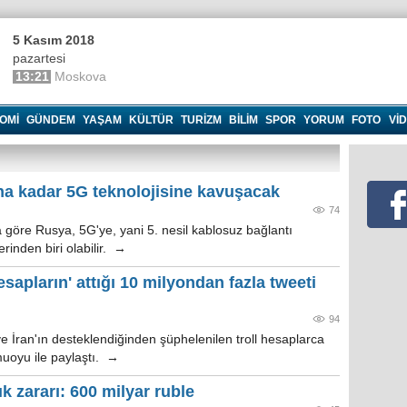
5 Kasım 2018
pazartesi
13:21
Moskova
OMI
GÜNDEM
YAŞAM
KÜLTÜR
TURIZM
BILIM
SPOR
YORUM
FOTO
VI
ına kadar 5G teknolojisine kavuşacak
74
göre Rusya, 5G'ye, yani 5. nesil kablosuz bağlantı
erinden biri olabilir. →
hesapların' attığı 10 milyondan fazla tweeti
94
 İran'ın desteklendiğinden şüphelenilen troll hesaplarca
muoyu ile paylaştı. →
ık zararı: 600 milyar ruble