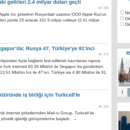
i gelirleri 2.4 milyar doları geçti
100
Nö
Apple Inc şirketinin Rusya'daki uzantısı OOO Apple Rus'un
Ol
rleri yüzde 23 artarak 151.9 milyar rubleye (2.41 milyar
Ol
ngapur’da: Rusya 47, Türkiye'ye 91'inci
R
279
ilyondan fazla bağlantı test edilerek hazırlanan rapora
 hızlı interneti 60.39 Mbit/sn ile Singapur’da görülürken,
13.51 Mbit/sn hız ile 47'nci, Türkiye ise 4.90 Mbit/sn ile 91.
1
töründe iş birliği için Turkcell'le
104
k internet şirketlerinden Mail.ru Group, Turkcell ile
yönelik işbirliği görüşmelerine başladı. →