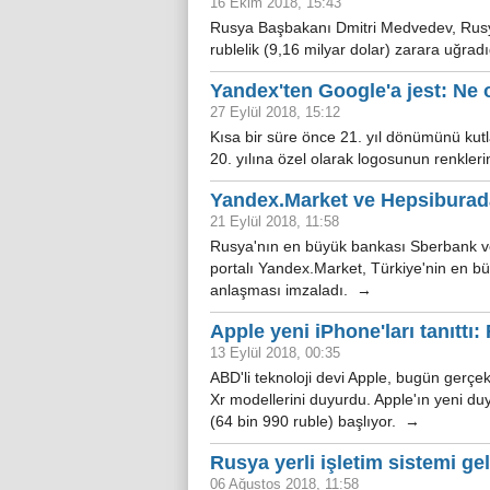
16 Ekim 2018, 15:43
Rusya Başbakanı Dmitri Medvedev, Rusya'
rublelik (9,16 milyar dolar) zarara uğrad
Yandex'ten Google'a jest: Ne
27 Eylül 2018, 15:12
Kısa bir süre önce 21. yıl dönümünü ku
20. yılına özel olarak logosunun renkleri
Yandex.Market ve Hepsiburada.
21 Eylül 2018, 11:58
Rusya'nın en büyük bankası Sberbank ve 
portalı Yandex.Market, Türkiye'nin en büyü
anlaşması imzaladı. →
Apple yeni iPhone'ları tanıttı:
13 Eylül 2018, 00:35
ABD'li teknoloji devi Apple, bugün gerçe
Xr modellerini duyurdu. Apple'ın yeni du
(64 bin 990 ruble) başlıyor. →
Rusya yerli işletim sistemi gel
06 Ağustos 2018, 11:58