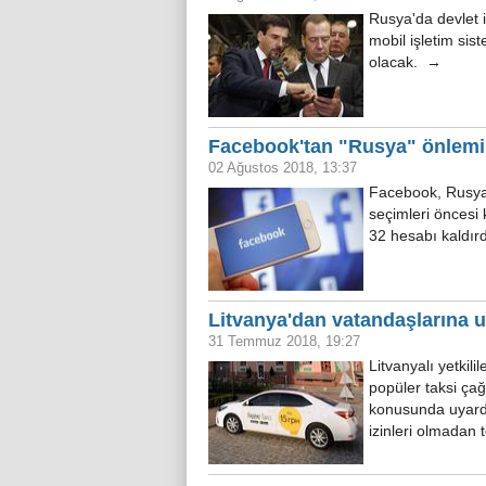
Rusya'da devlet i
mobil işletim sist
olacak. →
Facebook'tan "Rusya" önlemi:
02 Ağustos 2018, 13:37
Facebook, Rusya 
seçimleri önces
32 hesabı kaldır
Litvanya'dan vatandaşlarına u
31 Temmuz 2018, 19:27
Litvanyalı yetkili
popüler taksi ça
konusunda uyardı.
izinleri olmadan 