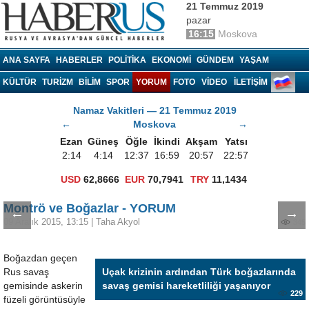
21 Temmuz 2019
pazar
16:15
Moskova
Haberrus.com
ANA SAYFA
HABERLER
POLITIKA
EKONOMI
GÜNDEM
YAŞAM
KÜLTÜR
TURIZM
BILIM
SPOR
YORUM
FOTO
VIDEO
İLETİŞİM
Namaz Vakitleri — 21 Temmuz 2019
←
Moskova
→
Ezan
Güneş
Öğle
İkindi
Akşam
Yatsı
2:14
4:14
12:37
16:59
20:57
22:57
USD
62,8666
EUR
70,7941
TRY
11,1434
Montrö ve Boğazlar - YORUM
←
→
09 Aralık 2015, 13:15
|
Taha Akyol
345
Boğazdan geçen
Rus savaş
Uçak krizinin ardından Türk boğazlarında
gemisinde askerin
savaş gemisi hareketliliği yaşanıyor
229
füzeli görüntüsüyle