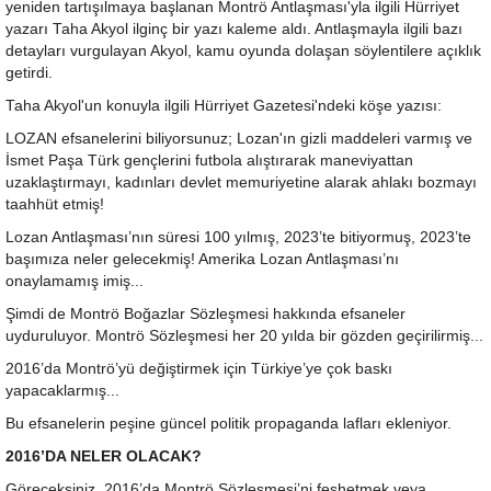
yeniden tartışılmaya başlanan Montrö Antlaşması'yla ilgili Hürriyet
yazarı Taha Akyol ilginç bir yazı kaleme aldı. Antlaşmayla ilgili bazı
detayları vurgulayan Akyol, kamu oyunda dolaşan söylentilere açıklık
getirdi.
Taha Akyol'un konuyla ilgili Hürriyet Gazetesi'ndeki köşe yazısı:
LOZAN efsanelerini biliyorsunuz; Lozan'ın gizli maddeleri varmış ve
İsmet Paşa Türk gençlerini futbola alıştırarak maneviyattan
uzaklaştırmayı, kadınları devlet memuriyetine alarak ahlakı bozmayı
taahhüt etmiş!
Lozan Antlaşması’nın süresi 100 yılmış, 2023’te bitiyormuş, 2023’te
başımıza neler gelecekmiş! Amerika Lozan Antlaşması’nı
onaylamamış imiş...
Şimdi de Montrö Boğazlar Sözleşmesi hakkında efsaneler
uyduruluyor. Montrö Sözleşmesi her 20 yılda bir gözden geçirilirmiş...
2016’da Montrö’yü değiştirmek için Türkiye’ye çok baskı
yapacaklarmış...
Bu efsanelerin peşine güncel politik propaganda lafları ekleniyor.
2016’DA NELER OLACAK?
Göreceksiniz, 2016’da Montrö Sözleşmesi’ni feshetmek veya