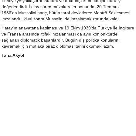
Türkiye’ye yaklaştırdı. Atatürk ve arkadaşları bu konjonktürü iyi
değerlendirdi. İki ay süren müzakereler sonunda, 20 Temmuz
1936’da Mussolini hariç, bütün taraf devletlerce Montrö Sözleşmesi
imzalandı. İki yıl sonra Mussolini de imzalamak zorunda kaldı.
Hatay’ın anavatana katılması ve 19 Ekim 1939’da Türkiye ile İngiltere
ve Fransa arasında ittifak imzalanması da aynı konjonktürde
sağlanan diplomatik başarılardır. Bugün dış politika konularını
kavramak için mutlaka biraz diplomasi tarihi okumak lazım.
Taha Akyol