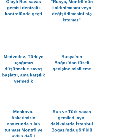
Olaylı Rus savaş
"Rusya, Montrö’nün
gemisi denizaltı
kaldırılmasını veya
kontrolünde geçti
değiştirilmesini hiç
istemez"
Medvedev: Türkiye
Rusya'nın
uçağımızı
Boğaz’dan füzeli
düşürmekle savaş
geçişine misilleme
başlattı, ama karşılık
vermedik
Moskova:
Rus ve Türk savaş
Askerimizin
gemileri, aynı
omuzunda silah
dakikalarda İstanbul
tutması Montrö’ye
Boğazı'nda görüldü
aykırı değil