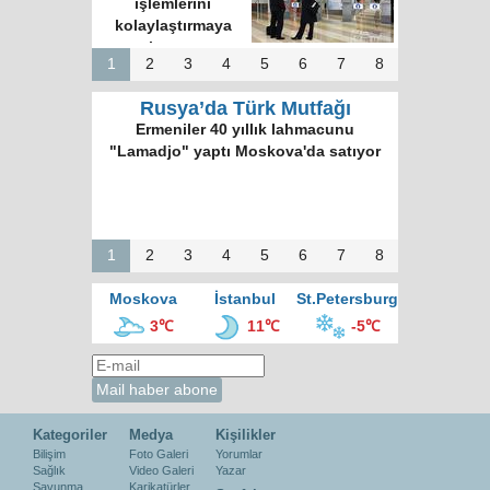
işlemlerini
kolaylaştırmaya
hazırız
1
2
3
4
5
6
7
8
Rusya’da Türk Mutfağı
Ermeniler 40 yıllık lahmacunu
"Lamadjo" yaptı Moskova'da satıyor
1
2
3
4
5
6
7
8
Moskova
İstanbul
St.Petersburg
3℃
11℃
-5℃
Kategoriler
Medya
Kişilikler
Bilişim
Foto Galeri
Yorumlar
Sağlık
Video Galeri
Yazar
Savunma
Karikatürler