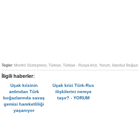
Tegler:
Montrö Sözleşmesi
,
Türkiye
,
Türkiye - Rusya krizi
,
Yorum
,
İstanbul Boğazı
İligili haberler:
Uçak krizinin
Uçak krizi Türk-Rus
ardından Türk
ilişkilerini nereye
boğazlarında savaş
taşır? - YORUM
gemisi hareketliliği
yaşanıyor