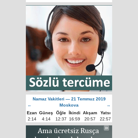
Namaz Vakitleri — 21 Temmuz 2019
←
Moskova
→
Ezan
Güneş
Öğle
İkindi
Akşam
Yatsı
2:14
4:14
12:37
16:59
20:57
22:57