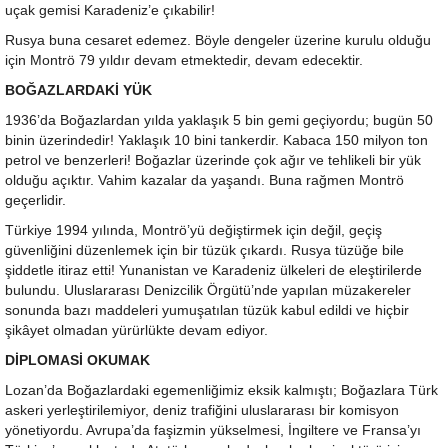
uçak gemisi Karadeniz’e çıkabilir!
Rusya buna cesaret edemez. Böyle dengeler üzerine kurulu olduğu
için Montrö 79 yıldır devam etmektedir, devam edecektir.
BOĞAZLARDAKİ YÜK
1936’da Boğazlardan yılda yaklaşık 5 bin gemi geçiyordu; bugün 50
binin üzerindedir! Yaklaşık 10 bini tankerdir. Kabaca 150 milyon ton
petrol ve benzerleri! Boğazlar üzerinde çok ağır ve tehlikeli bir yük
olduğu açıktır. Vahim kazalar da yaşandı. Buna rağmen Montrö
geçerlidir.
Türkiye 1994 yılında, Montrö’yü değiştirmek için değil, geçiş
güvenliğini düzenlemek için bir tüzük çıkardı. Rusya tüzüğe bile
şiddetle itiraz etti! Yunanistan ve Karadeniz ülkeleri de eleştirilerde
bulundu. Uluslararası Denizcilik Örgütü’nde yapılan müzakereler
sonunda bazı maddeleri yumuşatılan tüzük kabul edildi ve hiçbir
şikâyet olmadan yürürlükte devam ediyor.
DİPLOMASİ OKUMAK
Lozan’da Boğazlardaki egemenliğimiz eksik kalmıştı; Boğazlara Türk
askeri yerleştirilemiyor, deniz trafiğini uluslararası bir komisyon
yönetiyordu. Avrupa’da faşizmin yükselmesi, İngiltere ve Fransa’yı