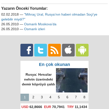
Yazarın Önceki Yorumlar:
02.02.2018
—
"Mihraç Ural, Rusya’nın haberi olmadan Soçi’ye
gelebilir miydi?"
26.05.2010
—
Osmanlı Moskova’da
26.05.2010
—
Osmanlı izleri
En çok okunan
Rusya: Hırsızlar
nehrin üzerindeki
demir köprüyü çaldı
1
2
3
4
5
6
7
8
USD
62,8666
EUR
70,7941
TRY
11,1434