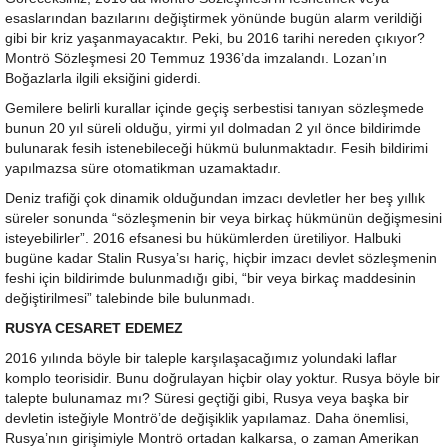
esaslarından bazılarını değiştirmek yönünde bugün alarm verildiği
gibi bir kriz yaşanmayacaktır. Peki, bu 2016 tarihi nereden çıkıyor?
Montrö Sözleşmesi 20 Temmuz 1936’da imzalandı. Lozan’ın
Boğazlarla ilgili eksiğini giderdi.
Gemilere belirli kurallar içinde geçiş serbestisi tanıyan sözleşmede
bunun 20 yıl süreli olduğu, yirmi yıl dolmadan 2 yıl önce bildirimde
bulunarak fesih istenebileceği hükmü bulunmaktadır. Fesih bildirimi
yapılmazsa süre otomatikman uzamaktadır.
Deniz trafiği çok dinamik olduğundan imzacı devletler her beş yıllık
süreler sonunda “sözleşmenin bir veya birkaç hükmünün değişmesini
isteyebilirler”. 2016 efsanesi bu hükümlerden üretiliyor. Halbuki
bugüne kadar Stalin Rusya’sı hariç, hiçbir imzacı devlet sözleşmenin
feshi için bildirimde bulunmadığı gibi, “bir veya birkaç maddesinin
değiştirilmesi” talebinde bile bulunmadı.
RUSYA CESARET EDEMEZ
2016 yılında böyle bir taleple karşılaşacağımız yolundaki laflar
komplo teorisidir. Bunu doğrulayan hiçbir olay yoktur. Rusya böyle bir
talepte bulunamaz mı? Süresi geçtiği gibi, Rusya veya başka bir
devletin isteğiyle Montrö’de değişiklik yapılamaz. Daha önemlisi,
Rusya’nın girişimiyle Montrö ortadan kalkarsa, o zaman Amerikan