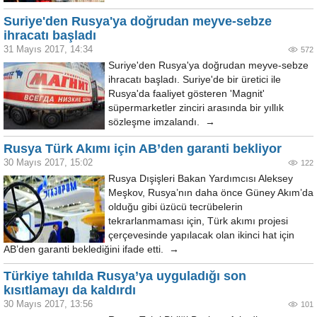
Suriye'den Rusya'ya doğrudan meyve-sebze
ihracatı başladı
31 Mayıs 2017, 14:34
572
Suriye'den Rusya'ya doğrudan meyve-sebze
ihracatı başladı. Suriye'de bir üretici ile
Rusya'da faaliyet gösteren 'Magnit'
süpermarketler zinciri arasında bir yıllık
sözleşme imzalandı. →
Rusya Türk Akımı için AB’den garanti bekliyor
30 Mayıs 2017, 15:02
122
Rusya Dışişleri Bakan Yardımcısı Aleksey
Meşkov, Rusya’nın daha önce Güney Akım’da
olduğu gibi üzücü tecrübelerin
tekrarlanmaması için, Türk akımı projesi
çerçevesinde yapılacak olan ikinci hat için
AB’den garanti beklediğini ifade etti. →
Türkiye tahılda Rusya’ya uyguladığı son
kısıtlamayı da kaldırdı
30 Mayıs 2017, 13:56
101