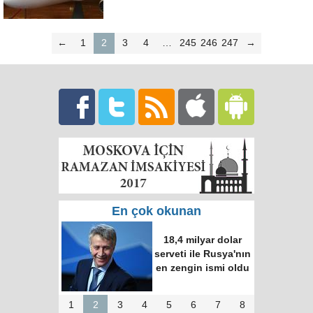
←
1
2
3
4
…
245
246
247
→
En çok okunan
18,4 milyar dolar
serveti ile Rusya'nın
en zengin ismi oldu
1
2
3
4
5
6
7
8