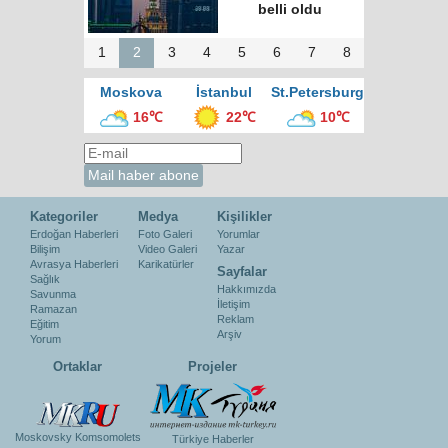
belli oldu
1
2
3
4
5
6
7
8
Moskova
İstanbul
St.Petersburg
16℃
22℃
10℃
Kategoriler
Medya
Kişilikler
Erdoğan Haberleri
Foto Galeri
Yorumlar
Bilişim
Video Galeri
Yazar
Avrasya Haberleri
Karikatürler
Sayfalar
Sağlık
Hakkımızda
Savunma
İletişim
Ramazan
Reklam
Eğitim
Arşiv
Yorum
Ortaklar
Projeler
Moskovsky Komsomolets
Türkiye Haberler