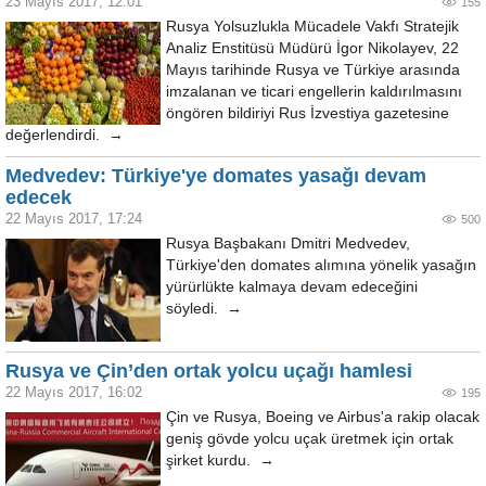
23 Mayıs 2017, 12:01
155
Rusya Yolsuzlukla Mücadele Vakfı Stratejik
Analiz Enstitüsü Müdürü İgor Nikolayev, 22
Mayıs tarihinde Rusya ve Türkiye arasında
imzalanan ve ticari engellerin kaldırılmasını
öngören bildiriyi Rus İzvestiya gazetesine
değerlendirdi. →
Medvedev: Türkiye'ye domates yasağı devam
edecek
22 Mayıs 2017, 17:24
500
Rusya Başbakanı Dmitri Medvedev,
Türkiye'den domates alımına yönelik yasağın
yürürlükte kalmaya devam edeceğini
söyledi. →
Rusya ve Çin’den ortak yolcu uçağı hamlesi
22 Mayıs 2017, 16:02
195
Çin ve Rusya, Boeing ve Airbus'a rakip olacak
geniş gövde yolcu uçak üretmek için ortak
şirket kurdu. →