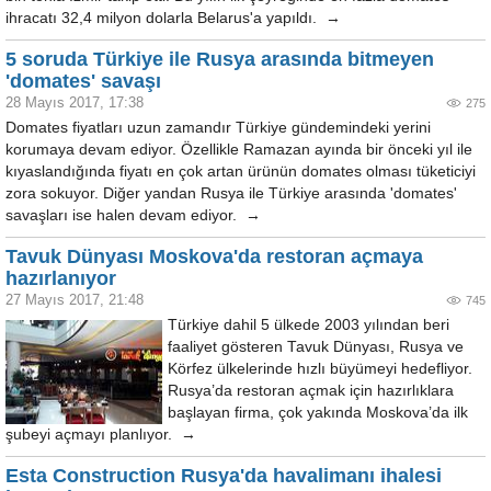
ihracatı 32,4 milyon dolarla Belarus'a yapıldı. →
5 soruda Türkiye ile Rusya arasında bitmeyen
'domates' savaşı
28 Mayıs 2017, 17:38
275
Domates fiyatları uzun zamandır Türkiye gündemindeki yerini
korumaya devam ediyor. Özellikle Ramazan ayında bir önceki yıl ile
kıyaslandığında fiyatı en çok artan ürünün domates olması tüketiciyi
zora sokuyor. Diğer yandan Rusya ile Türkiye arasında 'domates'
savaşları ise halen devam ediyor. →
Tavuk Dünyası Moskova'da restoran açmaya
hazırlanıyor
27 Mayıs 2017, 21:48
745
Türkiye dahil 5 ülkede 2003 yılından beri
faaliyet gösteren Tavuk Dünyası, Rusya ve
Körfez ülkelerinde hızlı büyümeyi hedefliyor.
Rusya’da restoran açmak için hazırlıklara
başlayan firma, çok yakında Moskova’da ilk
şubeyi açmayı planlıyor. →
Esta Construction Rusya'da havalimanı ihalesi