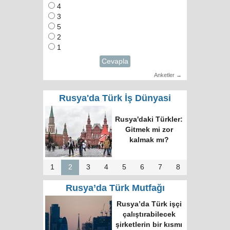
4
3
5
2
1
Cevapla
Anketler →
Rusya'da Türk İş Dünyasi
Rusya'daki Türkler:
Gitmek mi zor
kalmak mı?
1
2
3
4
5
6
7
8
Rusya’da Türk Mutfağı
Rusya’da Türk işçi
çalıştırabilecek
şirketlerin bir kısmı