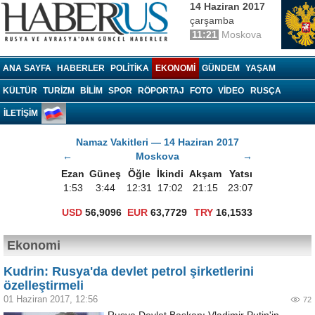
14 Haziran 2017
çarşamba
11:21
Moskova
Haberrus.com
ANA SAYFA
HABERLER
POLITIKA
EKONOMI
GÜNDEM
YAŞAM
KÜLTÜR
TURIZM
BILIM
SPOR
RÖPORTAJ
FOTO
VIDEO
RUSÇA
İLETİŞİM
Namaz Vakitleri — 14 Haziran 2017
←
Moskova
→
Ezan
Güneş
Öğle
İkindi
Akşam
Yatsı
1:53
3:44
12:31
17:02
21:15
23:07
USD
56,9096
EUR
63,7729
TRY
16,1533
Ekonomi
Kudrin: Rusya'da devlet petrol şirketlerini
özelleştirmeli
01 Haziran 2017, 12:56
72