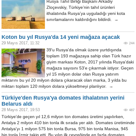
Rusya Tahıl Birliği Başkanı Arkadiy
Zloçevskiy, Türkiye’nin tahıl ürünleri
ithalatında Rusya’ya uyguladığı yeni kota
sınırlamalarını kaldırdığını bildirdi. →
Koton bu yıl Rusya'da 14 yeni mağaza açacak
29 Mayıs 2017, 11:32
244
39'u Rusya'da olmak üzere yurtdışında
toplam 193 mağazaya sahip olan Türk hazır
giyim markası Koton, 2017 yılında Rusya'daki
mağaza sayısını 53'e çıkarmak istiyor. Geçen
yıl 15 milyon dolar olan Rusya yatırım
miktarını bu yıl 20 milyon dolara çıkaracak olan marka, 3 yılda bu
miktarı toplam 120 milyon dolara yükseltmeyi planlıyor. →
Türkiye'den Rusya'ya domates ithalatının yerini
Belarus aldı
28 Mayıs 2017, 19:53
487
Türkiye'de geçen yıl 12,6 milyon ton domates üretimi yapılırken,
Antalya 2 milyon 410 bin tonla ilk sırada yer aldı. Domates üretiminde
Antalya'yı 1 milyon 575 bin tonla Bursa, 975 bin tonla Manisa, 945
bin tonla İzmir takip etti. Bu yılın ilk çeyreğinde en fazla domates