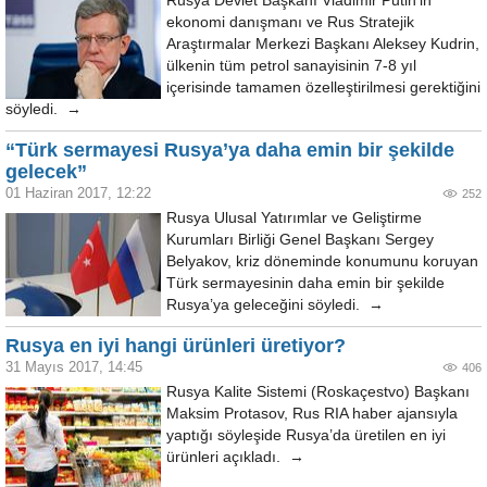
Rusya Devlet Başkanı Vladimir Putin'in
ekonomi danışmanı ve Rus Stratejik
Araştırmalar Merkezi Başkanı Aleksey Kudrin,
ülkenin tüm petrol sanayisinin 7-8 yıl
içerisinde tamamen özelleştirilmesi gerektiğini
söyledi. →
“Türk sermayesi Rusya’ya daha emin bir şekilde
gelecek”
01 Haziran 2017, 12:22
252
Rusya Ulusal Yatırımlar ve Geliştirme
Kurumları Birliği Genel Başkanı Sergey
Belyakov, kriz döneminde konumunu koruyan
Türk sermayesinin daha emin bir şekilde
Rusya’ya geleceğini söyledi. →
Rusya en iyi hangi ürünleri üretiyor?
31 Mayıs 2017, 14:45
406
Rusya Kalite Sistemi (Roskaçestvo) Başkanı
Maksim Protasov, Rus RIA haber ajansıyla
yaptığı söyleşide Rusya’da üretilen en iyi
ürünleri açıkladı. →