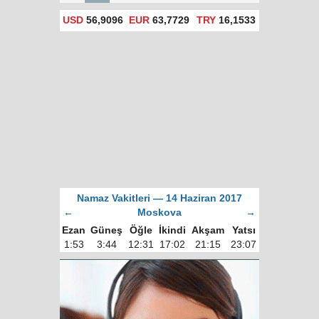
USD
56,9096
EUR
63,7729
TRY
16,1533
Namaz Vakitleri — 14 Haziran 2017
←
Moskova
→
Ezan
Güneş
Öğle
İkindi
Akşam
Yatsı
1:53
3:44
12:31
17:02
21:15
23:07