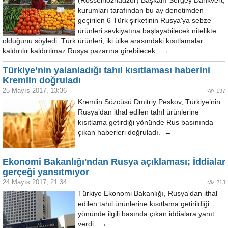
(Rosselhoznadzor) Başkanı Sergey Dankvert,
kurumları tarafından bu ay denetimden
geçirilen 6 Türk şirketinin Rusya'ya sebze
ürünleri sevkiyatına başlayabilecek nitelikte
olduğunu söyledi. Türk ürünleri, iki ülke arasındaki kısıtlamalar
kaldırılır kaldırılmaz Rusya pazarına girebilecek. →
Türkiye’nin yalanladığı tahıl kısıtlaması haberini
Kremlin doğruladı
25 Mayıs 2017, 13:36
197
Kremlin Sözcüsü Dmitriy Peskov, Türkiye’nin
Rusya’dan ithal edilen tahıl ürünlerine
kısıtlama getirdiği yönünde Rus basınında
çıkan haberleri doğruladı. →
Ekonomi Bakanlığı'ndan Rusya açıklaması; İddialar
gerçeği yansıtmıyor
24 Mayıs 2017, 21:34
213
Türkiye Ekonomi Bakanlığı, Rusya'dan ithal
edilen tahıl ürünlerine kısıtlama getirildiği
yönünde ilgili basında çıkan iddialara yanıt
verdi. →