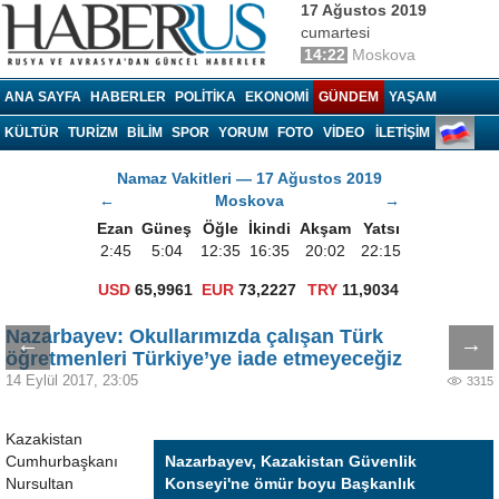
17 Ağustos 2019
cumartesi
14:22
Moskova
Haberrus.com
ANA SAYFA
HABERLER
POLITIKA
EKONOMI
GÜNDEM
YAŞAM
KÜLTÜR
TURIZM
BILIM
SPOR
YORUM
FOTO
VIDEO
İLETİŞİM
Namaz Vakitleri — 17 Ağustos 2019
←
Moskova
→
Ezan
Güneş
Öğle
İkindi
Akşam
Yatsı
2:45
5:04
12:35
16:35
20:02
22:15
USD
65,9961
EUR
73,2227
TRY
11,9034
Nazarbayev: Okullarımızda çalışan Türk
←
→
öğretmenleri Türkiye’ye iade etmeyeceğiz
14 Eylül 2017, 23:05
3315
Kazakistan
Cumhurbaşkanı
Nazarbayev, Kazakistan Güvenlik
Nursultan
Konseyi'ne ömür boyu Başkanlık