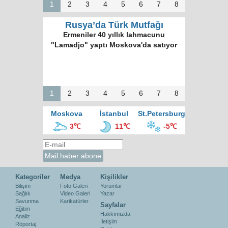
1
2
3
4
5
6
7
8
Rusya’da Türk Mutfağı
Ermeniler 40 yıllık lahmacunu
"Lamadjo" yaptı Moskova'da satıyor
1
2
3
4
5
6
7
8
Moskova
İstanbul
St.Petersburg
3℃
11℃
-5℃
Kategoriler
Medya
Kişilikler
Bilişim
Foto Galeri
Yorumlar
Sağlık
Video Galeri
Yazar
Savunma
Karikatürler
Sayfalar
Eğitim
Hakkımızda
Analiz
İletişim
Röportaj