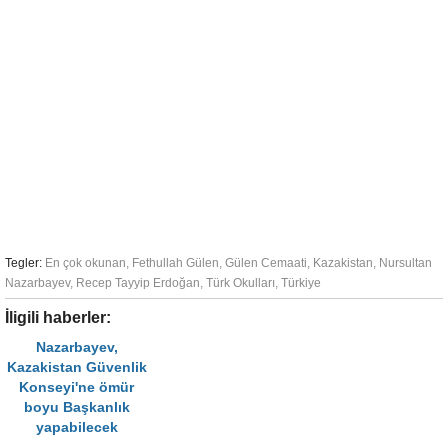
Tegler:
En çok okunan
,
Fethullah Gülen
,
Gülen Cemaati
,
Kazakistan
,
Nursultan
Nazarbayev
,
Recep Tayyip Erdoğan
,
Türk Okulları
,
Türkiye
İligili haberler:
Nazarbayev,
Kazakistan Güvenlik
Konseyi'ne ömür
boyu Başkanlık
yapabilecek