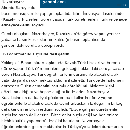
Nazarbayev,
yapabilecek
133
Akorda Sarayı’nda
basın mensupları ile yaptığı toplantıda Bilim İnovasyon Liseleri’nde
(Kazak-Türk Liseleri) görev yapan Türk öğretmenleri Türkiye'ye iade
etmeyeceklerini söyledi.
Cumhurbaşkanı Nazarbayev, Kazakistan’da görev yapan yerli ve
yabancı basın kuruluşlarının katıldığı basın toplantısında
gündemdeki sorulara cevap verdi.
"Bu öğretmenler suçlu ise delil getirin"
Yaklaşık 1.5 saat süren toplantıda Kazak-Türk Liseleri ve burada
görev yapan Türk öğretmenlerin geleceği hakkındaki soruya cevap
veren Nazarbayev, Türk öğretmenlerin durumu ile alakalı olarak
vatandaşlardan çok mektup aldığını ifade etti. Türkiye’de hükümetin
darbeden Gülen cemaatini sorumlu gördüğünü, binlerce kişiyi
gözaltına aldığını ve hapse attığını ifade eden Nazarbayev,
Kazakistan’da da faaliyet gösteren bu okullarda görev yapan
öğretmenlerle alakalı olarak da Cumhurbaşkanı Erdoğan'ın birkaç
defa kendisine bilgi verdiğini söyledi. "Bizde çalışan öğretmenler
suçlu ise bana delil getirin. Bizce onlar suçlu değil ve ben onlara
hiçbir kötülük yapamam" dediğini hatırlatan Nazarbayev,
öğretmenlerden gelen mektuplarda Türkiye’ye iadeleri durumunda