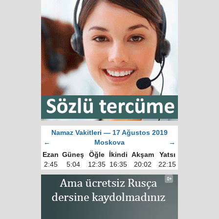
Namaz Vakitleri — 17 Ağustos 2019
←
Moskova
→
Ezan
Güneş
Öğle
İkindi
Akşam
Yatsı
2:45
5:04
12:35
16:35
20:02
22:15