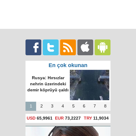
En çok okunan
Rusya: Hırsızlar
nehrin üzerindeki
demir köprüyü çaldı
1
2
3
4
5
6
7
8
USD
65,9961
EUR
73,2227
TRY
11,9034