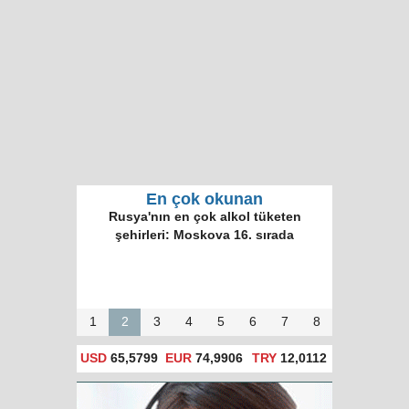
En çok okunan
Dünyanın en iyi
işverenleri: Rusya
ve Türkiye'den 5'er
şirket
1
2
3
4
5
6
7
8
USD
65,5799
EUR
74,9906
TRY
12,0112