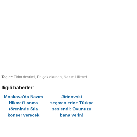
Tegler:
Ekim devrimi
,
En çok okunan
,
Nazım Hikmet
İligili haberler:
Moskova'da Nazım
Jirinovski
Hikmet'i anma
seçmenlerine Türkçe
töreninde Sıla
seslendi: Oyunuzu
konser verecek
bana verin!