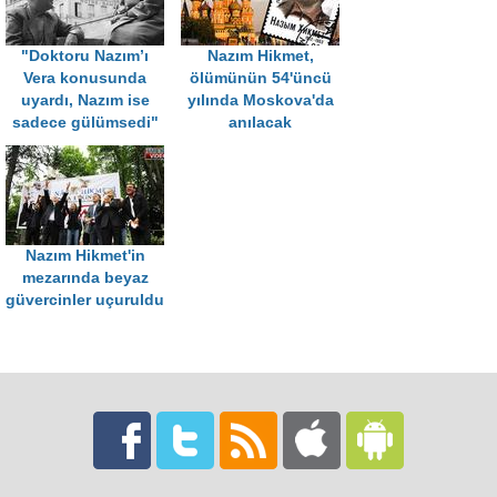
"Doktoru Nazım’ı
Nazım Hikmet,
Vera konusunda
ölümünün 54'üncü
uyardı, Nazım ise
yılında Moskova'da
sadece gülümsedi"
anılacak
Nazım Hikmet'in
mezarında beyaz
güvercinler uçuruldu