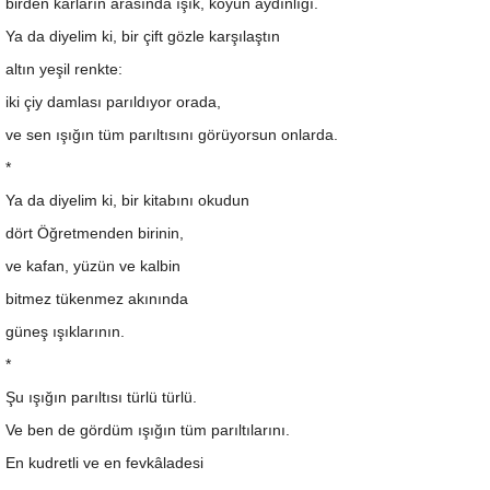
birden karların arasında ışık, köyün aydınlığı.
Ya da diyelim ki, bir çift gözle karşılaştın
altın yeşil renkte:
iki çiy damlası parıldıyor orada,
ve sen ışığın tüm parıltısını görüyorsun onlarda.
*
Ya da diyelim ki, bir kitabını okudun
dört Öğretmenden birinin,
ve kafan, yüzün ve kalbin
bitmez tükenmez akınında
güneş ışıklarının.
*
Şu ışığın parıltısı türlü türlü.
Ve ben de gördüm ışığın tüm parıltılarını.
En kudretli ve en fevkâladesi