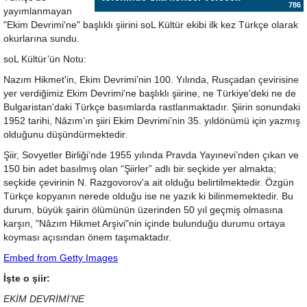
786
yayımlanmayan
"Ekim Devrimi'ne" başlıklı şiirini soL Kültür ekibi ilk kez Türkçe olarak
okurlarına sundu.
soL Kültür’ün Notu:
Nazım Hikmet'in, Ekim Devrimi’nin 100. Yılında, Rusçadan çevirisine
yer verdiğimiz Ekim Devrimi'ne başlıklı şiirine, ne Türkiye'deki ne de
Bulgaristan'daki Türkçe basımlarda rastlanmaktadır. Şiirin sonundaki
1952 tarihi, Nâzım’ın şiiri Ekim Devrimi’nin 35. yıldönümü için yazmış
olduğunu düşündürmektedir.
Şiir, Sovyetler Birliği’nde 1955 yılında Pravda Yayınevi’nden çıkan ve
150 bin adet basılmış olan “Şiirler” adlı bir seçkide yer almakta;
seçkide çevirinin N. Razgovorov'a ait olduğu belirtilmektedir. Özgün
Türkçe kopyanın nerede olduğu ise ne yazık ki bilinmemektedir. Bu
durum, büyük şairin ölümünün üzerinden 50 yıl geçmiş olmasına
karşın, "Nâzım Hikmet Arşivi"nin içinde bulunduğu durumu ortaya
koyması açısından önem taşımaktadır.
Embed from Getty Images
İşte o şiir:
EKİM DEVRİMİ’NE