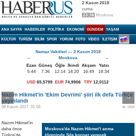
2 Kasım 2018
cuma
23:36
Moskova
Haberrus.com
ANA SAYFA
HABERLER
POLITIKA
EKONOMI
GÜNDEM
YAŞAM
KÜLTÜR
TURIZM
BILIM
SPOR
YORUM
FOTO
VIDEO
İLETİŞİM
Namaz Vakitleri — 2 Kasım 2018
←
Moskova
→
Ezan
Güneş
Öğle
İkindi
Akşam
Yatsı
5:44
7:36
12:14
14:20
16:49
18:34
USD
65,5799
EUR
74,9906
TRY
12,0112
Nazım Hikmet'in 'Ekim Devrimi' şiiri ilk defa Türkçe
←
→
yayınlandı
08 Kasım 2017, 01:56
1959
Nazım Hikmet'in
daha önce
Moskova'da Nazım Hikmet'i anma
Türkçe'de
töreninde Sıla konser verecek