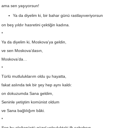
ama sen yaşıyorsun!
Ya da diyelim ki, bir bahar günü rastlayıveriyorsun
on beş yıldır hasretini çektiğin kadına.
*
Ya da diyelim ki, Moskova’ya geldin,
ve sen Moskova’dasın,
Moskova’da…
*
Türlü mutluluklarım oldu şu hayatta,
fakat aslında tek bir şey hep aynı kaldı:
on dokuzumda Sana geldim,
Seninle yetiştim komünist oldum
ve Sana bağlılığım bâki.
*
Sen bu olağanüstü güzel yolculuktaki ilk sabahsın.