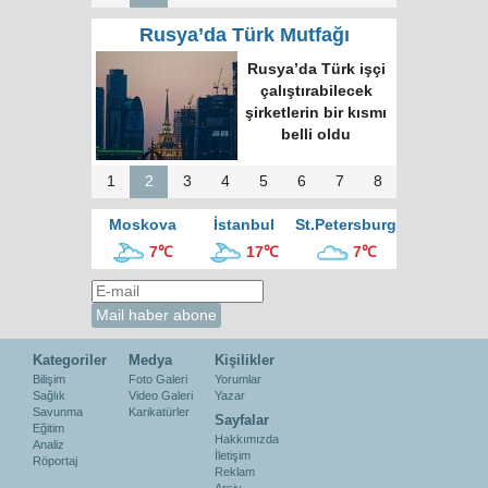
Rusya’da Türk Mutfağı
Moskova’nın en
büyük kültür
merkezinde “Türk
Kahvesi Gecesi”
düzenlendi
1
2
3
4
5
6
7
8
Moskova
İstanbul
St.Petersburg
7℃
17℃
7℃
Kategoriler
Medya
Kişilikler
Bilişim
Foto Galeri
Yorumlar
Sağlık
Video Galeri
Yazar
Savunma
Karikatürler
Sayfalar
Eğitim
Hakkımızda
Analiz
İletişim
Röportaj
Reklam