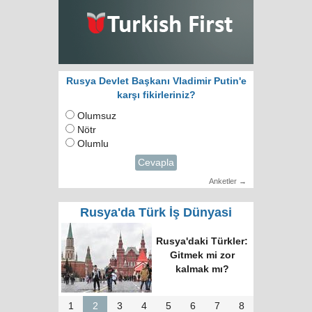
Rusya Devlet Başkanı Vladimir Putin'e
karşı fikirleriniz?
Olumsuz
Nötr
Olumlu
Cevapla
Anketler →
Rusya'da Türk İş Dünyasi
RUTID üyeleri ve
Putin’in temsilcisi
Moskova’da bir
araya geldi
1
2
3
4
5
6
7
8