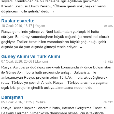
söyledi. Kremlin'den de bu ifadelerle ilgili açıklama gecikmedi.
Kremlin Sözcüsü Dmitri Peskov, "Öfkeye gerek yok, başkan kendi
düşüncesini dile getirdi." dedi. →
Ruslar esarette
10 Ocak 2016, 13:17
|
Yaşam
345
Rusya genelinde yılbaşı ve Noel kutlamaları yaklaşık iki hafta
sürüyor. Bu süreyi vatandaşların büyük çoğunluğu resmi tatil olarak
geçiriyor. Tatilleri fırsat bilen vatandaşların büyük çoğunluğu şehir
dışında ya da yurt dışında gitmeyi tercih ediyor. →
Güney Akımı ve Türk Akımı
07 Ocak 2016, 20:06
|
Ekonomi
612
Rusya, Avrupa’ya doğalgaz sevkiyatı konusunda ilk önce Bulgaristan
ile Güney Akım boru hattı projesinde anlaştı. Bulgaristan ile
anlaşamayan Rusya, projenin adını Türk Akımı olarak değiştirerek
rotayı Türkiye’ye çevirdi. Ancak, Rusya – Türkiye arasında yaşanan
uçak krizi projenin şimdilik askıya alınmasına neden oldu. →
Danışman
05 Ocak 2016, 11:25
|
Politika
212
Rusya Devlet Başkanı Vladimir Putin, İnternet Geliştirme Enstitüsü
Başkanı German Klimenko’ya danışmanı olması için iş teklifinde