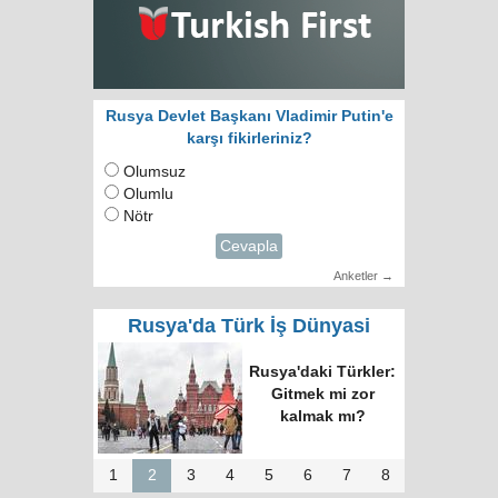
Rusya Devlet Başkanı Vladimir Putin'e
karşı fikirleriniz?
Olumsuz
Olumlu
Nötr
Cevapla
Anketler →
Rusya'da Türk İş Dünyasi
Rusya'daki Türkler:
Gitmek mi zor
kalmak mı?
1
2
3
4
5
6
7
8