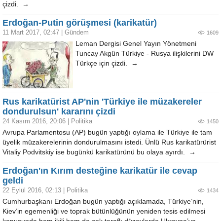
çizdi. →
Erdoğan-Putin görüşmesi (karikatür)
11 Mart 2017, 02:47
|
Gündem
1609
Leman Dergisi Genel Yayın Yönetmeni
Tuncay Akgün Türkiye - Rusya ilişkilerini DW
Türkçe için çizdi. →
Rus karikatürist AP'nin 'Türkiye ile müzakereler
dondurulsun' kararını çizdi
24 Kasım 2016, 20:06
|
Politika
1450
Avrupa Parlamentosu (AP) bugün yaptığı oylama ile Türkiye ile tam
üyelik müzakerelerinin dondurulmasını istedi. Ünlü Rus karikatürürist
Vitaliy Podvitskiy ise bugünkü karikatürünü bu olaya ayırdı. →
Erdoğan'ın Kırım desteğine karikatür ile cevap
geldi
22 Eylül 2016, 02:13
|
Politika
1434
Cumhurbaşkanı Erdoğan bugün yaptığı açıklamada, Türkiye’nin,
Kiev’in egemenliği ve toprak bütünlüğünün yeniden tesis edilmesi