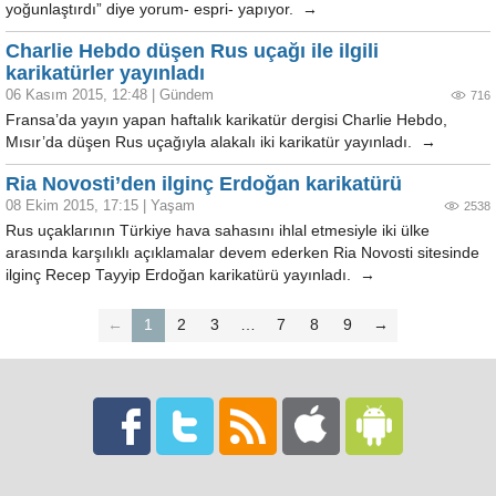
yoğunlaştırdı” diye yorum- espri- yapıyor. →
Charlie Hebdo düşen Rus uçağı ile ilgili
karikatürler yayınladı
06 Kasım 2015, 12:48
|
Gündem
716
Fransa’da yayın yapan haftalık karikatür dergisi Charlie Hebdo,
Mısır’da düşen Rus uçağıyla alakalı iki karikatür yayınladı. →
Ria Novosti’den ilginç Erdoğan karikatürü
08 Ekim 2015, 17:15
|
Yaşam
2538
Rus uçaklarının Türkiye hava sahasını ihlal etmesiyle iki ülke
arasında karşılıklı açıklamalar devem ederken Ria Novosti sitesinde
ilginç Recep Tayyip Erdoğan karikatürü yayınladı. →
←
1
2
3
…
7
8
9
→