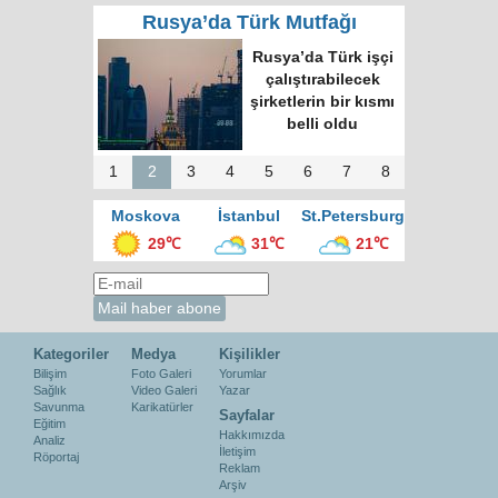
Rusya’da Türk Mutfağı
Rusya’da Türk işçi
çalıştırabilecek
şirketlerin bir kısmı
belli oldu
1
2
3
4
5
6
7
8
Moskova
İstanbul
St.Petersburg
29℃
31℃
21℃
Kategoriler
Medya
Kişilikler
Bilişim
Foto Galeri
Yorumlar
Sağlık
Video Galeri
Yazar
Savunma
Karikatürler
Sayfalar
Eğitim
Hakkımızda
Analiz
İletişim
Röportaj
Reklam
Arşiv