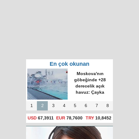
En çok okunan
Moskova'nın
göbeğinde +28
derecelik açık
havuz: Çayka
1
2
3
4
5
6
7
8
USD
67,3911
EUR
78,7600
TRY
10,8452