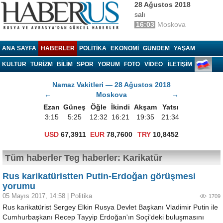
28 Ağustos 2018
salı
16:03
Moskova
Haberrus.com
ANA SAYFA
HABERLER
POLITIKA
EKONOMI
GÜNDEM
YAŞAM
KÜLTÜR
TURIZM
BILIM
SPOR
YORUM
FOTO
VIDEO
İLETİŞİM
Namaz Vakitleri — 28 Ağustos 2018
←
Moskova
→
Ezan
Güneş
Öğle
İkindi
Akşam
Yatsı
3:15
5:25
12:32
16:21
19:35
21:34
USD
67,3911
EUR
78,7600
TRY
10,8452
Tüm haberler Teg haberler: Karikatür
Rus karikatüristten Putin-Erdoğan görüşmesi
yorumu
05 Mayıs 2017, 14:58
|
Politika
1709
Rus karikatürist Sergey Elkin Rusya Devlet Başkanı Vladimir Putin ile
Cumhurbaşkanı Recep Tayyip Erdoğan'ın Soçi'deki buluşmasını