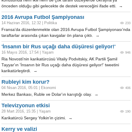
konusunda hem ikili hem de çok taraflı düzeylerde Ukrayna’ya
önceden olduğu gibi gelecekte de destek vereceğini ifade etti. →
2016 Avrupa Futbol Şampiyonası
14 Haziran 2016, 12:32
|
Politika
233
Fransa'da düzenlenmekte olan 2016 Avrupa Futbol Şampiyonası'nda
taraftarlar arasında çıkan kavgalar ön plana çıktı. →
'İnsanın bir Rus uçağı daha düşüresi geliyor!'
16 Mayıs 2016, 17:54
|
Yaşam
946
Ria Novosti'nin karikatürcüsü Vitaliy Podvitskiy, AK Partili Şamil
Tayyar'ın 'İnsanın bir Rus uçağı daha düşüresi geliyor!' tweetini
karikatürleştirdi. →
Rubleyi kim korur?
04 Nisan 2016, 05:01
|
Ekonomi
406
Merkez Bankası, Ruble ve Dolar'ın karıştığı olay. →
Televizyonun etkisi
28 Mart 2016, 15:35
|
Yaşam
190
Karikatürcü Sergey Yolkin'in çizimi. →
Kerry ve valizi