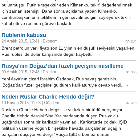
bulunmuştu. Putin’e teşekkür eden Klimenko, teklifi değerlendirmek
için zaman istemişti. Daha sonra açıklama yapan Klimenko,
cumhurbaşkanların tekliflerinin geri çevrilmediğini söyleyerek teklifi
kabul etti ve resmen göreve başladı. →
Rublenin kabusu
24 Aralık 2015, 15:41
|
Ekonomi
234
Brent petrolün varil fiyatı son 11 yılının en düşük seviyesini yaşarken
Rus rublesi de dolar karşısında değer kaybetti. →
Rusya'nın Boğaz’dan füzeli geçişine misilleme
09 Aralık 2015, 12:48
|
Politika
985
Yeni Asya'nın çizeri İbrahim Özdabak, Rus savaş gemisinin
‘Boğaz’dan füzeli geçişine’ güldüren karikatürüyle cevap verdi. →
Neden Ruslar Charlie Hebdo değil?
10 Kasım 2015, 11:08
|
Gündem
318
Rusların Charlie Hebdo dergisi ile yıldızları bir türlü barışmıyor.
Charlie Hebdo dergisi Sina Yarımadasında düşen Rus yolcu
uçağından sonra bir karikatür yayınladı. Karikatürde çöldeki IŞİD
militanın üzerine yoğun bir şekilde havada parçalanan uçağın
parçaları düşüyor ve dergi “Rusya IŞİD’e bombardımanı