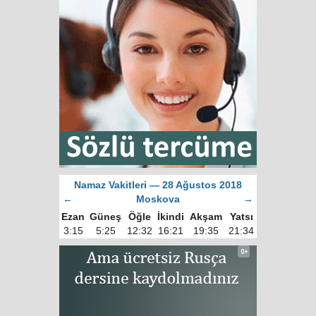
Namaz Vakitleri — 28 Ağustos 2018
←
Moskova
→
Ezan
Güneş
Öğle
İkindi
Akşam
Yatsı
3:15
5:25
12:32
16:21
19:35
21:34