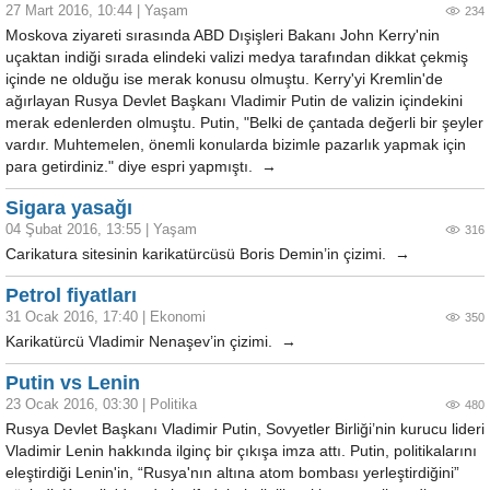
27 Mart 2016, 10:44
|
Yaşam
234
Moskova ziyareti sırasında ABD Dışişleri Bakanı John Kerry'nin
uçaktan indiği sırada elindeki valizi medya tarafından dikkat çekmiş
içinde ne olduğu ise merak konusu olmuştu. Kerry'yi Kremlin'de
ağırlayan Rusya Devlet Başkanı Vladimir Putin de valizin içindekini
merak edenlerden olmuştu. Putin, "Belki de çantada değerli bir şeyler
vardır. Muhtemelen, önemli konularda bizimle pazarlık yapmak için
para getirdiniz." diye espri yapmıştı. →
Sigara yasağı
04 Şubat 2016, 13:55
|
Yaşam
316
Carikatura sitesinin karikatürcüsü Boris Demin’in çizimi. →
Petrol fiyatları
31 Ocak 2016, 17:40
|
Ekonomi
350
Karikatürcü Vladimir Nenaşev’in çizimi. →
Putin vs Lenin
23 Ocak 2016, 03:30
|
Politika
480
Rusya Devlet Başkanı Vladimir Putin, Sovyetler Birliği’nin kurucu lideri
Vladimir Lenin hakkında ilginç bir çıkışa imza attı. Putin, politikalarını
eleştirdiği Lenin'in, “Rusya'nın altına atom bombası yerleştirdiğini”