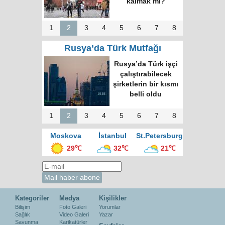
kalmak mı?
1
2
3
4
5
6
7
8
Rusya’da Türk Mutfağı
Rusya’da Türk işçi
çalıştırabilecek
şirketlerin bir kısmı
belli oldu
1
2
3
4
5
6
7
8
Moskova
İstanbul
St.Petersburg
29℃
32℃
21℃
Kategoriler
Medya
Kişilikler
Bilişim
Foto Galeri
Yorumlar
Sağlık
Video Galeri
Yazar
Savunma
Karikatürler