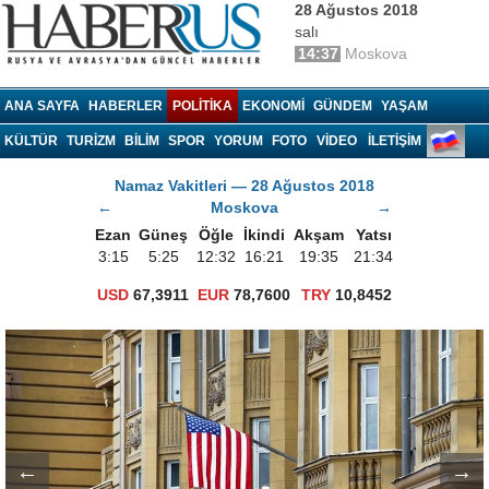
28 Ağustos 2018
salı
14:37
Moskova
Haberrus.com
ANA SAYFA
HABERLER
POLITIKA
EKONOMI
GÜNDEM
YAŞAM
KÜLTÜR
TURIZM
BILIM
SPOR
YORUM
FOTO
VIDEO
İLETİŞİM
Namaz Vakitleri — 28 Ağustos 2018
←
Moskova
→
Ezan
Güneş
Öğle
İkindi
Akşam
Yatsı
3:15
5:25
12:32
16:21
19:35
21:34
USD
67,3911
EUR
78,7600
TRY
10,8452
←
→