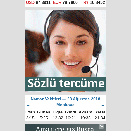
USD
67,3911
EUR
78,7600
TRY
10,8452
Namaz Vakitleri — 28 Ağustos 2018
←
Moskova
→
Ezan
Güneş
Öğle
İkindi
Akşam
Yatsı
3:15
5:25
12:32
16:21
19:35
21:34