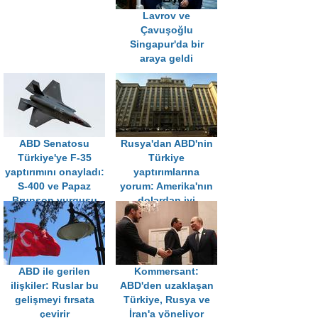
Lavrov ve
Çavuşoğlu
Singapur'da bir
araya geldi
ABD Senatosu
Rusya'dan ABD'nin
Türkiye'ye F-35
Türkiye
yaptırımını onayladı:
yaptırımlarına
S-400 ve Papaz
yorum: Amerika'nın
Brunson vurgusu
dolardan iyi
müttefiki yoktur
ABD ile gerilen
Kommersant:
ilişkiler: Ruslar bu
ABD'den uzaklaşan
gelişmeyi fırsata
Türkiye, Rusya ve
çevirir
İran'a yöneliyor