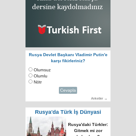
Rusya Devlet Başkanı Vladimir Putin'e
karşı fikirleriniz?
Olumsuz
Olumlu
Nötr
Cevapla
Anketler →
Rusya'da Türk İş Dünyasi
Rusya'daki Türkler:
Gitmek mi zor