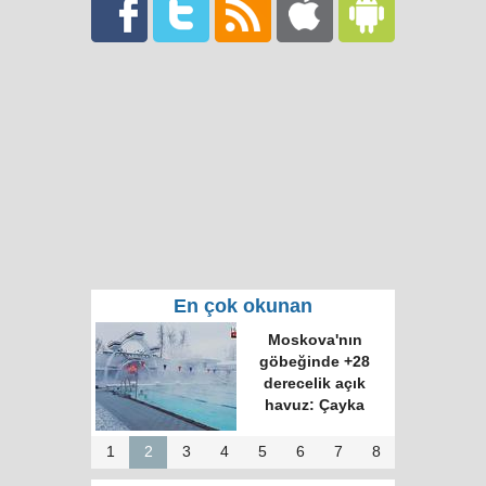
En çok okunan
Moskova'nın
göbeğinde +28
derecelik açık
havuz: Çayka
1
2
3
4
5
6
7
8