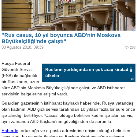
"Rus casus, 10 yıl boyunca ABD'nin Moskova
Büyükelçiliği'nde çalıştı"
03 Ağustos 2018, 09:39
288
Rusya Federal
Güvenlik Servisi
Rusların yurtdışında en çok araç kiraladığı
(FSB) ile bağlantılı
ülkeler
76
bir Rus kadın, uzun
süre ABD'nin Moskova Büyükelçiliği'nde çalıştı ve ABD istihbarat
servisinin belgelerine erişimi vardı.
Guardian gazetesinin istihbarat kaynaklı haberinde, Rusya vatandaşı
olan kadının, ABD gizli servisi tarafından 10 yıldan fazla bir süre önce
işe alındığı belirtiliyor. 'Casus' olduğu belirtilen kadını işe alan servis,
aynı zamanda ABD Başkanı'nın güveliğinden de sorumlu.
Haberde
, ortak ağa ve e-posta adreslerine erişimi olduğu belirtilien
'casus'un, bu sayede Başkan ve Başkan Yardımcısı'nın çalışma