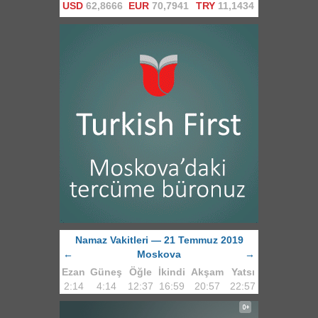
USD
62,8666
EUR
70,7941
TRY
11,1434
Namaz Vakitleri — 21 Temmuz 2019
←
Moskova
→
Ezan
Güneş
Öğle
İkindi
Akşam
Yatsı
2:14
4:14
12:37
16:59
20:57
22:57