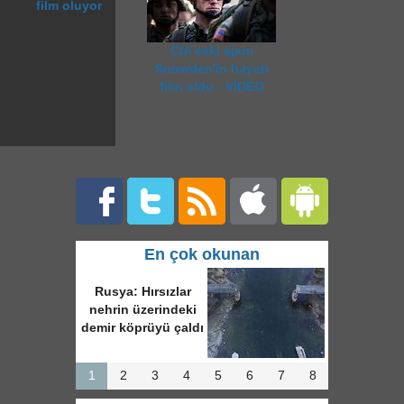
film oluyor
CIA eski ajanı
Snowden'in hayatı
film oldu - VİDEO
En çok okunan
Rusya: Hırsızlar
nehrin üzerindeki
demir köprüyü çaldı
1
2
3
4
5
6
7
8