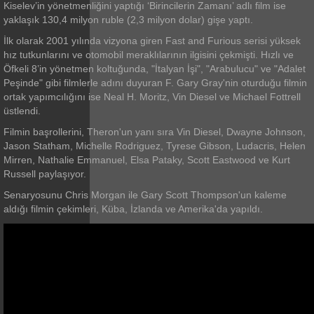
Kiselev’in yönetmenliğini yaptığı ‘Birincilerin Zamanı’ adlı film ise
yaklaşık 130,4 milyon ruble (2,3 milyon dolar) gişe yaptı.
İlk olarak 2001 yılında vizyona giren Fast and Furious serisi yüksek
hız tutkunlarını ve otomobil meraklılarının ilgisini çekmişti. Hızlı ve
Öfkeli 8’in yönetmen koltuğunda, "İtalyan İşi", "Arabulucu" ve "Adalet
Peşinde" gibi filmlerle adını duyuran F. Gary Gray'nin oturduğu filmin
ortak yapımcılığını ise Neal H. Moritz, Vin Diesel ve Michael Fottrell
üstlendi.
Filmin başrollerini, Theron'un yanı sıra Vin Diesel, Dwayne Johnson,
Jason Statham, Michelle Rodriguez, Tyrese Gibson, Ludacris, Helen
Mirren, Nathalie Emmanuel, Elsa Pataky, Scott Eastwood ve Kurt
Russell paylaşıyor.
Senaryosunu Chris Morgan ile Gary Scott Thompson'un kaleme
aldığı filmin çekimleri, Küba, İzlanda ve Amerika'da yapıldı.