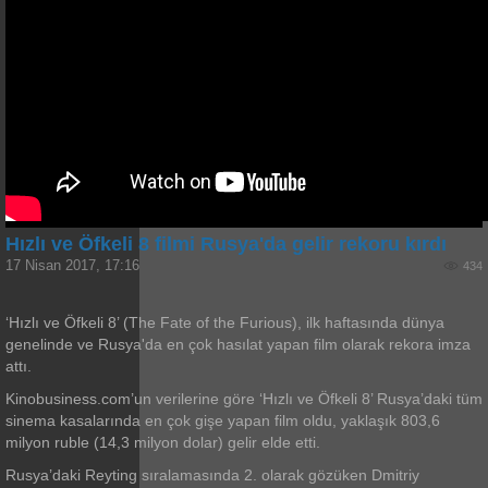
Hızlı ve Öfkeli 8 filmi Rusya'da gelir rekoru kırdı
17 Nisan 2017, 17:16
434
‘Hızlı ve Öfkeli 8’ (The Fate of the Furious), ilk haftasında dünya
genelinde ve Rusya'da en çok hasılat yapan film olarak rekora imza
attı.
Kinobusiness.com’un verilerine göre ‘Hızlı ve Öfkeli 8’ Rusya’daki tüm
sinema kasalarında en çok gişe yapan film oldu, yaklaşık 803,6
milyon ruble (14,3 milyon dolar) gelir elde etti.
Rusya’daki Reyting sıralamasında 2. olarak gözüken Dmitriy