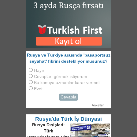
Rusya ve Türkiye arasında 'pasaportsuz
seyahat' fikrini destekliyor musunuz?
Hayır
Cevapları görmek istiyorum
Bu konuya uzmanlar karar vermeli
Evet
Cevapla
Anketler →
Rusya'da Türk İş Dünyasi
Rusya Dışişleri:
Türk