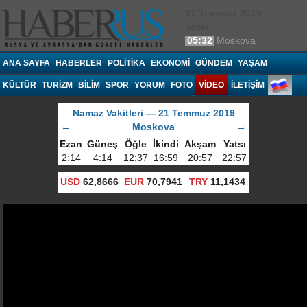
21 Temmuz 2019
pazar
05:32
Moskova
Haberrus.com
ANA SAYFA
HABERLER
POLITIKA
EKONOMI
GÜNDEM
YAŞAM
KÜLTÜR
TURIZM
BILIM
SPOR
YORUM
FOTO
VIDEO
İLETİŞİM
Namaz Vakitleri — 21 Temmuz 2019
←
Moskova
→
Ezan
Güneş
Öğle
İkindi
Akşam
Yatsı
2:14
4:14
12:37
16:59
20:57
22:57
USD
62,8666
EUR
70,7941
TRY
11,1434