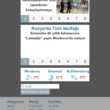
vatandaşlarının vize
işlemlerini
kolaylaştırmaya
hazırız
1
2
3
4
5
6
7
8
Rusya’da Türk Mutfağı
Ermeniler 40 yıllık lahmacunu
"Lamadjo" yaptı Moskova'da satıyor
1
2
3
4
5
6
7
8
Moskova
İstanbul
St.Petersburg
3℃
11℃
-5℃
Kategoriler
Medya
Kişilikler
Bilişim
Foto Galeri
Yorumlar
Sağlık
Video Galeri
Yazar