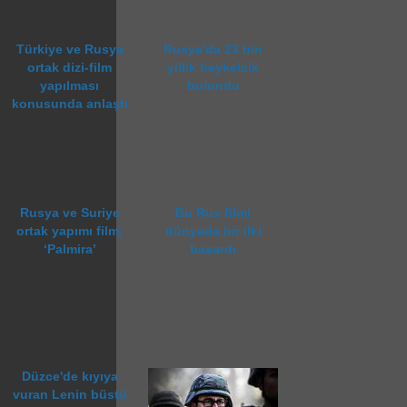
Türkiye ve Rusya
Rusya'da 23 bin
ortak dizi-film
yıllık heykelcik
yapılması
bulundu
konusunda anlaştı
Rusya ve Suriye
Bu Rus filmi
ortak yapımı film;
dünyada bir ilki
‘Palmira’
başardı
Düzce'de kıyıya
vuran Lenin büstü