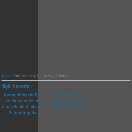
Tegler:
Rus sineması
,
film
,
hızlı ve öfkeli 8
İligili haberler:
Kenan İmirzalıoğlu
Rusya'da en çok
ve Meryem Uzerli
beğenilen film ve
film çekimleri için St.
diziler belli oldu
Petersburg'da