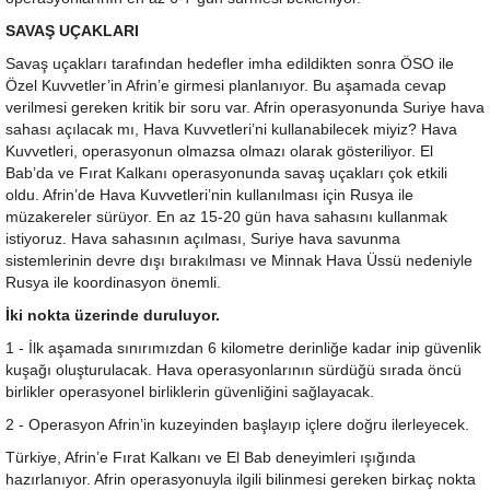
SAVAŞ UÇAKLARI
Savaş uçakları tarafından hedefler imha edildikten sonra ÖSO ile
Özel Kuvvetler’in Afrin’e girmesi planlanıyor. Bu aşamada cevap
verilmesi gereken kritik bir soru var. Afrin operasyonunda Suriye hava
sahası açılacak mı, Hava Kuvvetleri’ni kullanabilecek miyiz? Hava
Kuvvetleri, operasyonun olmazsa olmazı olarak gösteriliyor. El
Bab’da ve Fırat Kalkanı operasyonunda savaş uçakları çok etkili
oldu. Afrin’de Hava Kuvvetleri’nin kullanılması için Rusya ile
müzakereler sürüyor. En az 15-20 gün hava sahasını kullanmak
istiyoruz. Hava sahasının açılması, Suriye hava savunma
sistemlerinin devre dışı bırakılması ve Minnak Hava Üssü nedeniyle
Rusya ile koordinasyon önemli.
İki nokta üzerinde duruluyor.
1 - İlk aşamada sınırımızdan 6 kilometre derinliğe kadar inip güvenlik
kuşağı oluşturulacak. Hava operasyonlarının sürdüğü sırada öncü
birlikler operasyonel birliklerin güvenliğini sağlayacak.
2 - Operasyon Afrin’in kuzeyinden başlayıp içlere doğru ilerleyecek.
Türkiye, Afrin’e Fırat Kalkanı ve El Bab deneyimleri ışığında
hazırlanıyor. Afrin operasyonuyla ilgili bilinmesi gereken birkaç nokta