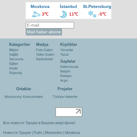
Moskova
İstanbul
St.Petersburg
3℃
11℃
-5℃
Kategoriler
Medya
Kişilikler
Bilişim
Foto Galeri
Yorumlar
Sağlık
Video Galeri
Yazar
Savunma
Karikatürler
Sayfalar
Eğitim
Hakkımızda
Analiz
İletişim
Röportaj
Reklam
Arşiv
Ortaklar
Projeler
Moskovsky Komsomolets
Türkiye Haberler
Все новости Турции в Вашем смартфоне!
Новости Турции
|
Putin
|
Medvedev
|
Moskova