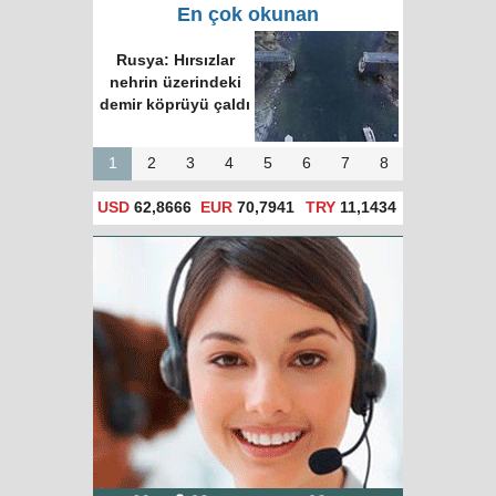
En çok okunan
Rusya: Hırsızlar
nehrin üzerindeki
demir köprüyü çaldı
1
2
3
4
5
6
7
8
USD
62,8666
EUR
70,7941
TRY
11,1434