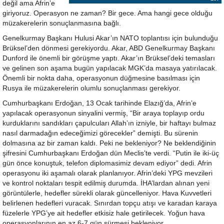
değil ama Afrin’e
giriyoruz. Operasyon ne zaman? Bir gece. Ama hangi gece olduğu
müzakerelerin sonuçlanmasına bağlı.
Genelkurmay Başkanı Hulusi Akar’ın NATO toplantısı için bulunduğu
Brüksel’den dönmesi gerekiyordu. Akar, ABD Genelkurmay Başkanı
Dunford ile önemli bir görüşme yaptı. Akar’ın Brüksel’deki temasları
ve gelinen son aşama bugün yapılacak MGK’da masaya yatırılacak.
Önemli bir nokta daha, operasyonun düğmesine basılması için
Rusya ile müzakerelerin olumlu sonuçlanması gerekiyor.
Cumhurbaşkanı Erdoğan, 13 Ocak tarihinde Elazığ’da, Afrin’e
yapılacak operasyonun sinyalini vermiş, “Bir araya toplayıp ordu
kurduklarını sandıkları çapulcuları Allah’ın izniyle, bir haftayı bulmaz
nasıl darmadağın edeceğimizi görecekler” demişti. Bu sürenin
dolmasına az bir zaman kaldı. Peki ne bekleniyor? Ne beklendiğinin
şifresini Cumhurbaşkanı Erdoğan dün Meclis’te verdi. “Putin ile iki-üç
gün önce konuştuk, telefon diplomasimiz devam ediyor” dedi. Afrin
operasyonu iki aşamalı olarak planlanıyor. Afrin’deki YPG mevzileri
ve kontrol noktaları tespit edilmiş durumda. İHA’lardan alınan yeni
görüntülerle, hedefler sürekli olarak güncelleniyor. Hava Kuvvetleri
belirlenen hedefleri vuracak. Sınırdan topçu atışı ve karadan karaya
füzelerle YPG’ye ait hedefler etkisiz hale getirilecek. Yoğun hava
operasyonlarının en az 6-7 gün sürmesi bekleniyor.