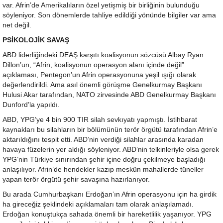
var. Afrin’de Amerikalıların özel yetişmiş bir birliğinin bulunduğu
söyleniyor. Son dönemlerde tahliye edildiği yönünde bilgiler var ama
net değil.
PSİKOLOJİK SAVAŞ
ABD liderliğindeki DEAŞ karşıtı koalisyonun sözcüsü Albay Ryan
Dillon’un, “Afrin, koalisyonun operasyon alanı içinde değil”
açıklaması, Pentegon’un Afrin operasyonuna yeşil ışığı olarak
değerlendirildi. Ama asıl önemli görüşme Genelkurmay Başkanı
Hulusi Akar tarafından, NATO zirvesinde ABD Genelkurmay Başkanı
Dunford’la yapıldı.
ABD, YPG’ye 4 bin 900 TIR silah sevkıyatı yapmıştı. İstihbarat
kaynakları bu silahların bir bölümünün terör örgütü tarafından Afrin’e
aktarıldığını tespit etti. ABD’nin verdiği silahlar arasında karadan
havaya füzelerin yer aldığı söyleniyor. ABD’nin telkinleriyle olsa gerek
YPG’nin Türkiye sınırından şehir içine doğru çekilmeye başladığı
anlaşılıyor. Afrin’de hendekler kazıp meskûn mahallerde tüneller
yapan terör örgütü şehir savaşına hazırlanıyor.
Bu arada Cumhurbaşkanı Erdoğan’ın Afrin operasyonu için ha girdik
ha gireceğiz şeklindeki açıklamaları tam olarak anlaşılamadı.
Erdoğan konuştukça sahada önemli bir hareketlilik yaşanıyor. YPG