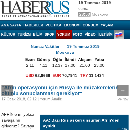
19 Temmuz 2019
cuma
23:53
Moskova
Haberrus.com
ANA SAYFA
HABERLER
POLITIKA
EKONOMI
GÜNDEM
YAŞAM
KÜLTÜR
TURIZM
BILIM
SPOR
YORUM
FOTO
VIDEO
İLETİŞİM
Namaz Vakitleri — 19 Temmuz 2019
←
Moskova
→
Ezan
Güneş
Öğle
İkindi
Akşam
Yatsı
2:11
4:11
12:37
17:00
21:00
23:00
USD
62,8666
EUR
70,7941
TRY
11,1434
"Afrin operasyonu için Rusya ile müzakerelerin
←
→
olumlu sonuçlanması gerekiyor"
17 Ocak 2018, 02:12
|
Yorum Analiz
357
AFRİN’e mi yoksa
savaşa mı
AA: Bazı Rus askeri unsurları Afrin'den
giriyoruz? Savaşa
ayrıldı
107