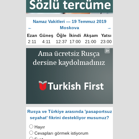
Namaz Vakitleri — 19 Temmuz 2019
←
Moskova
→
Ezan
Güneş
Öğle
İkindi
Akşam
Yatsı
2:11
4:11
12:37
17:00
21:00
23:00
Rusya ve Türkiye arasında 'pasaportsuz
seyahat' fikrini destekliyor musunuz?
Hayır
Cevapları görmek istiyorum