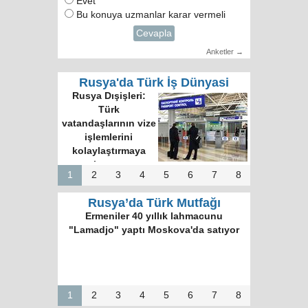
Evet
Bu konuya uzmanlar karar vermeli
Cevapla
Anketler →
Rusya'da Türk İş Dünyasi
Rusya Dışişleri:
Türk
vatandaşlarının vize
işlemlerini
kolaylaştırmaya
hazırız
1
2
3
4
5
6
7
8
Rusya’da Türk Mutfağı
Ermeniler 40 yıllık lahmacunu
"Lamadjo" yaptı Moskova'da satıyor
1
2
3
4
5
6
7
8