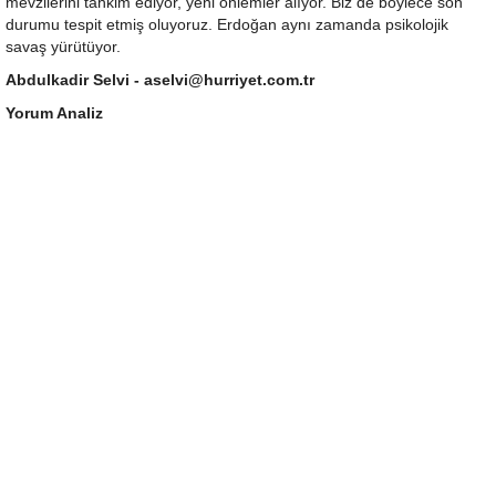
mevzilerini tahkim ediyor, yeni önlemler alıyor. Biz de böylece son
durumu tespit etmiş oluyoruz. Erdoğan aynı zamanda psikolojik
savaş yürütüyor.
Abdulkadir Selvi -
aselvi@hurriyet.com.tr
Yorum Analiz