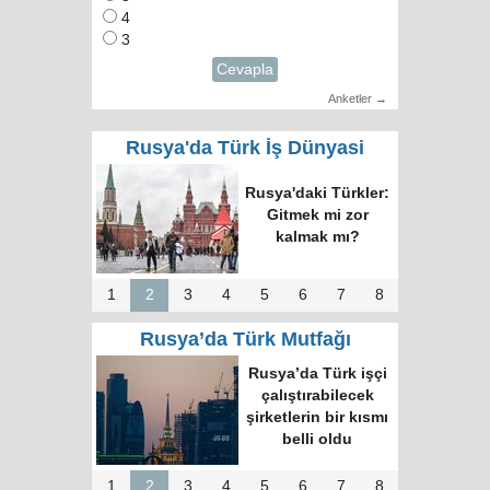
4
3
Cevapla
Anketler →
Rusya'da Türk İş Dünyasi
Rusya'daki Türkler:
Gitmek mi zor
kalmak mı?
1
2
3
4
5
6
7
8
Rusya’da Türk Mutfağı
Rusya’da Türk işçi
çalıştırabilecek
şirketlerin bir kısmı
belli oldu
1
2
3
4
5
6
7
8