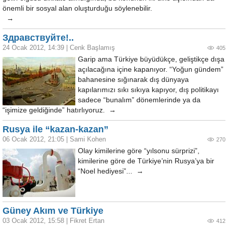
önemli bir sosyal alan oluşturduğu söylenebilir.
→
Здравствуйте!..
24 Ocak 2012, 14:39
|
Cenk Başlamış
405
Garip ama Türkiye büyüdükçe, geliştikçe dışa
açılacağına içine kapanıyor. “Yoğun gündem”
bahanesine sığınarak dış dünyaya
kapılarımızı sıkı sıkıya kapıyor, dış politikayı
sadece “bunalım” dönemlerinde ya da
“işimize geldiğinde” hatırlıyoruz.
→
Rusya ile “kazan-kazan”
06 Ocak 2012, 21:05
|
Sami Kohen
270
Olay kimilerine göre “yılsonu sürprizi”,
kimilerine göre de Türkiye’nin Rusya’ya bir
“Noel hediyesi”... →
Güney Akım ve Türkiye
03 Ocak 2012, 15:58
|
Fikret Ertan
412