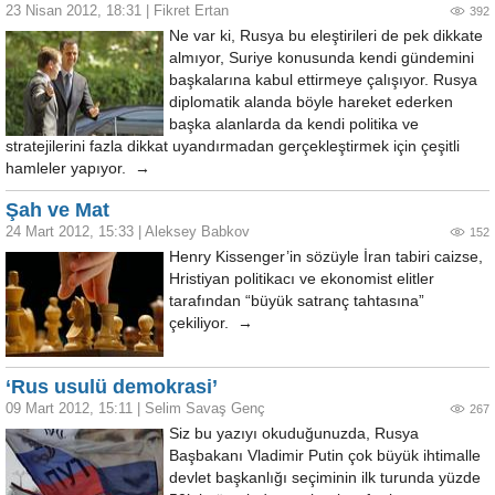
23 Nisan 2012, 18:31
|
Fikret Ertan
392
Ne var ki, Rusya bu eleştirileri de pek dikkate
almıyor, Suriye konusunda kendi gündemini
başkalarına kabul ettirmeye çalışıyor. Rusya
diplomatik alanda böyle hareket ederken
başka alanlarda da kendi politika ve
stratejilerini fazla dikkat uyandırmadan gerçekleştirmek için çeşitli
hamleler yapıyor. →
Şah ve Mat
24 Mart 2012, 15:33
|
Aleksey Babkov
152
Henry Kissenger’in sözüyle İran tabiri caizse,
Hristiyan politikacı ve ekonomist elitler
tarafından “büyük satranç tahtasına”
çekiliyor. →
‘Rus usulü demokrasi’
09 Mart 2012, 15:11
|
Selim Savaş Genç
267
Siz bu yazıyı okuduğunuzda, Rusya
Başbakanı Vladimir Putin çok büyük ihtimalle
devlet başkanlığı seçiminin ilk turunda yüzde