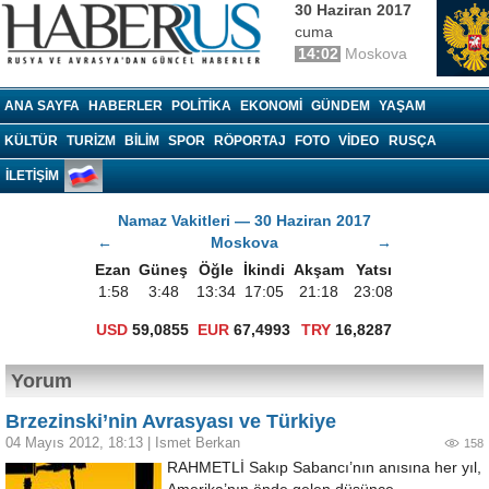
30 Haziran 2017
cuma
14:02
Moskova
Haberrus.com
ANA SAYFA
HABERLER
POLITIKA
EKONOMI
GÜNDEM
YAŞAM
KÜLTÜR
TURIZM
BILIM
SPOR
RÖPORTAJ
FOTO
VIDEO
RUSÇA
İLETİŞİM
Namaz Vakitleri — 30 Haziran 2017
←
Moskova
→
Ezan
Güneş
Öğle
İkindi
Akşam
Yatsı
1:58
3:48
13:34
17:05
21:18
23:08
USD
59,0855
EUR
67,4993
TRY
16,8287
Yorum
Brzezinski’nin Avrasyası ve Türkiye
04 Mayıs 2012, 18:13
|
Ismet Berkan
158
RAHMETLİ Sakıp Sabancı’nın anısına her yıl,