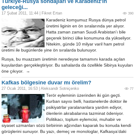
Türkiye-Rusya sondajları ve Karadeniz'in
geleceği...
17 Şubat 2011, 11:44
|
Fikret Ertan
390
Karadeniz komşumuz Rusya dünya petrol
üretimi liginin en ön sıralarında yer alıyor.
Hatta zaman zaman Suudi Arabistan'ı bile
geçerek birinci ülke konumuna da yükseliyor.
Nitekim, günde 10 milyar varil ham petrol
üretimi ile bugünlerde yine ön sıralarda bulunuyor.
Rusya, bu muazzam üretimin neredeyse tamamını karada açılan
kuyulardan gerçekleştiriyor. Bu sahalarda da özellikle Sibirya kuyuları
öne çıkıyor. →
Kafkas bölgesine duvar mı örelim?
27 Ocak 2011, 16:53
|
Aleksandr Sotniçenko
77
Terör eyleminin üzerinden iki gün geçti.
Kurban sayısı belli, hastanelerde doktor ile
psikiyatrlar yaralananlara yardım ediyor,
ölenlerin akrabalarına tazminat ödeniyor.
Politikacı, toplum eylemcisi, muhabir ve
siyaset uzmanları sözü birbirinin ağzından kaparak bu konuda kendi
görüşlerini sunuyor. Bu yazı, demeç ve monologlar, Kafkasya’daki