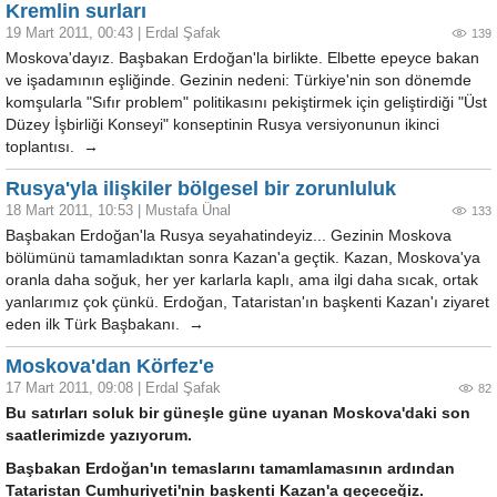
Kremlin surları
19 Mart 2011, 00:43
|
Erdal Şafak
139
Moskova'dayız. Başbakan Erdoğan'la birlikte. Elbette epeyce bakan
ve işadamının eşliğinde. Gezinin nedeni: Türkiye'nin son dönemde
komşularla "Sıfır problem" politikasını pekiştirmek için geliştirdiği "Üst
Düzey İşbirliği Konseyi" konseptinin Rusya versiyonunun ikinci
toplantısı. →
Rusya'yla ilişkiler bölgesel bir zorunluluk
18 Mart 2011, 10:53
|
Mustafa Ünal
133
Başbakan Erdoğan'la Rusya seyahatindeyiz... Gezinin Moskova
bölümünü tamamladıktan sonra Kazan'a geçtik. Kazan, Moskova'ya
oranla daha soğuk, her yer karlarla kaplı, ama ilgi daha sıcak, ortak
yanlarımız çok çünkü. Erdoğan, Tataristan'ın başkenti Kazan'ı ziyaret
eden ilk Türk Başbakanı. →
Moskova'dan Körfez'e
17 Mart 2011, 09:08
|
Erdal Şafak
82
Bu satırları soluk bir güneşle güne uyanan Moskova'daki son
saatlerimizde yazıyorum.
Başbakan Erdoğan'ın temaslarını tamamlamasının ardından
Tataristan Cumhuriyeti'nin başkenti Kazan'a geçeceğiz.