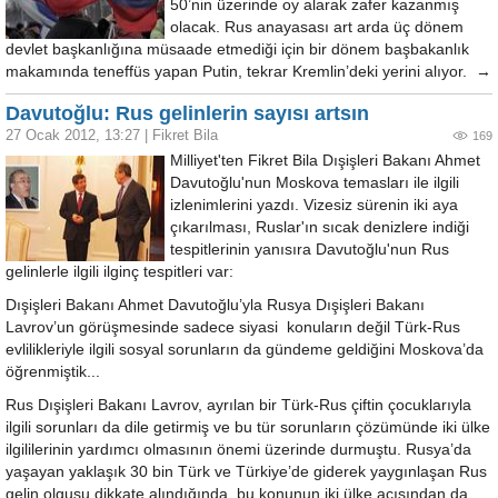
50’nin üzerinde oy alarak zafer kazanmış
olacak. Rus anayasası art arda üç dönem
devlet başkanlığına müsaade etmediği için bir dönem başbakanlık
makamında teneffüs yapan Putin, tekrar Kremlin’deki yerini alıyor. →
Davutoğlu: Rus gelinlerin sayısı artsın
27 Ocak 2012, 13:27
|
Fikret Bila
169
Milliyet'ten Fikret Bila Dışişleri Bakanı Ahmet
Davutoğlu'nun Moskova temasları ile ilgili
izlenimlerini yazdı. Vizesiz sürenin iki aya
çıkarılması, Ruslar'ın sıcak denizlere indiği
tespitlerinin yanısıra Davutoğlu'nun Rus
gelinlerle ilgili ilginç tespitleri var:
Dışişleri Bakanı Ahmet Davutoğlu’yla Rusya Dışişleri Bakanı
Lavrov’un görüşmesinde sadece siyasi konuların değil Türk-Rus
evlilikleriyle ilgili sosyal sorunların da gündeme geldiğini Moskova’da
öğrenmiştik...
Rus Dışişleri Bakanı Lavrov, ayrılan bir Türk-Rus çiftin çocuklarıyla
ilgili sorunları da dile getirmiş ve bu tür sorunların çözümünde iki ülke
ilgililerinin yardımcı olmasının önemi üzerinde durmuştu. Rusya’da
yaşayan yaklaşık 30 bin Türk ve Türkiye’de giderek yaygınlaşan Rus
gelin olgusu dikkate alındığında, bu konunun iki ülke açısından da