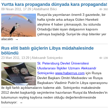
Yurtta kara propaganda dünyada kara propaganda!
09 Nisan 2011, 17:29
|
Abdülhamit Bilici
360
Rusya'da yayımlanan önemli 3 gazetede, bir
hafta içinde arka arkaya Gülen Hareketi
aleyhine 4 haber çıkmasaydı, bu sütunda
Ortadoğu'daki isyan dalgasının kapısını
çalmaya başladığı Suriye'de olup bitenler yer
alacaktı →
Rus eliti batılı güçlerin Libya müdahalesinde
bölündü
23 Mart 2011, 13:29
|
Aleksandr Sotniçenko
139
St. Petersburg Devlet Üniversitesi
Uluslararası İlişkiler Uzmanı Aleksandr
Sotniçenko
www.haberrus.com
için Rusya
Devlet Başkanı Dmitri Medvedev ve Rusya
Başbakanı Vladimir Putin'in Libya operasyonu
ile ilgili farklı açıklamalarını kaleme aldı. Sotniçenko makalesinde
2012 devlet başkanlığı seçimlerine hazırlanan Rusya'da Medvedev'in
tutumunun reyting kaybına neden olduğu değerlendirmesinde
bulunuyor: →