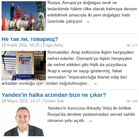
Rusya, Avrupa'ya doğalgaz sevk ve
tedarikinde hâkim ülke olarak kalmaya devam
edebilmek amacıyla iki yeni doğalgaz hattı
üzerinde çalışıyor. →
Не так ли, товарищ?
19 Aralık 2011, 04:35
|
Engin Ardıç
177
Kemalistler, Arap kültürüne ilişkin herşeyden
nefret ederler. Osmanlı'ya ilişkin herşeyden
de nefret ettikleri gibi.Halk da yüzyıllarca
Arap'a sevgi ve saygı göstermiş, fakat
sonradan "imparatorluğa ihanet edip bizi
arkadan vurduğu için" ondan soğutulmuştur... →
Yandex'in halka arzından bize ne çıkar?
28 Mayıs 2011, 14:27
|
Güven Sak
145
Yandex'in kurucusu Arkadiy Voloj ile birlikte
Rusya'da devlete yaslanmadan servet sahibi
olmanın yolu açıldı. →