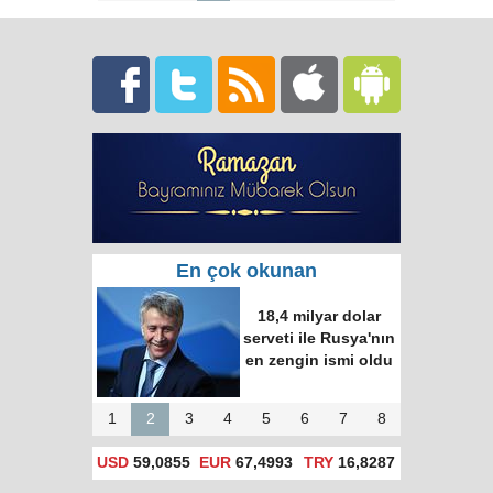
En çok okunan
18,4 milyar dolar
serveti ile Rusya'nın
en zengin ismi oldu
1
2
3
4
5
6
7
8
USD
59,0855
EUR
67,4993
TRY
16,8287