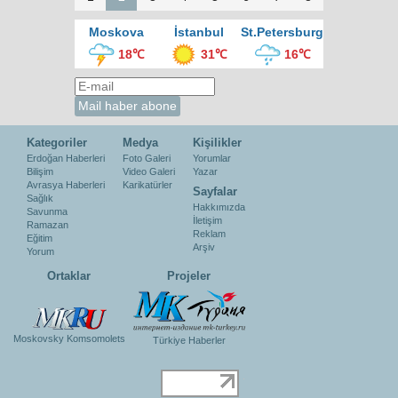
Moskova
İstanbul
St.Petersburg
18℃
31℃
16℃
Kategoriler
Medya
Kişilikler
Erdoğan Haberleri
Foto Galeri
Yorumlar
Bilişim
Video Galeri
Yazar
Avrasya Haberleri
Karikatürler
Sayfalar
Sağlık
Hakkımızda
Savunma
İletişim
Ramazan
Reklam
Eğitim
Arşiv
Yorum
Ortaklar
Projeler
Moskovsky Komsomolets
Türkiye Haberler