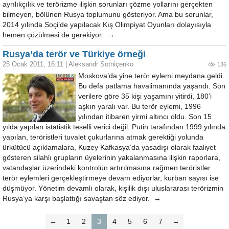
ayrılıkçılık ve terörizme ilişkin sorunları çözme yollarını gerçekten
bilmeyen, bölünen Rusya toplumunu gösteriyor. Ama bu sorunlar,
2014 yılında Soçi’de yapılacak Kış Olimpiyat Oyunları dolayısıyla
hemen çözülmesi de gerekiyor. →
Rusya’da terör ve Türkiye örneği
25 Ocak 2011, 16:11
|
Aleksandr Sotniçenko
136
Moskova’da yine terör eylemi meydana geldi.
Bu defa patlama havalimanında yaşandı. Son
verilere göre 35 kişi yaşamını yitirdi, 180’i
aşkın yaralı var. Bu terör eylemi, 1996
yılından itibaren yirmi altıncı oldu. Son 15
yılda yapılan istatistik teselli verici değil. Putin tarafından 1999 yılında
yapılan, teröristleri tuvalet çukurlarına atmak gerektiği yolunda
ürkütücü açıklamalara, Kuzey Kafkasya’da yasadışı olarak faaliyet
gösteren silahlı grupların üyelerinin yakalanmasına ilişkin raporlara,
vatandaşlar üzerindeki kontrolün artırılmasına rağmen teröristler
terör eylemleri gerçekleştirmeye devam ediyorlar, kurban sayısı ise
düşmüyor. Yönetim devamlı olarak, kişilik dışı uluslararası terörizmin
Rusya’ya karşı başlattığı savaştan söz ediyor. →
←
1
2
3
4
5
6
7
→