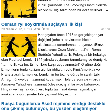
Amerika’nın önde gelen düşünce
kuruluşlarından The Brookings Institution’da
bir önemli kişi tarafından bir ders veriliyor. →
Osmanlı'yı soykırımla suçlayan ilk kişi
29 Nisan 2012, 16:13
|
Aziz Üstel
150
Her şeyden önce 1915’te gerçekleşen yer
değişimi (tehcir), soykırımın hiçbir
uluslararası tanımlamasına uymaz. (Bknz:
Uluslararası Ceza Mahkemesi’nin Roma
Statüsü) Yahudi asıllı, Polonyalı bir hukukçu
olan Raphael Lemkin1944 yılında soykırımı tanımlamış ve demiş ki,
“tarihte ilk kez bu, Ermenilere karşı uygulanmıştır!” O güne değin
Ermenilerin toplu katliam gibi bir iddiaları yok. Kimi Amerikalı ve
Fransız asıllı Ermeniler, Lemkin’in bu tezine dört elle sarılır tabi.
Amaç, Türkiye’den tazminat koparmak! Hele de sonraki yıllarda
Almanya Yahudilere tazminat ödeyince, iştahlar iyice kabarıyor.
Hınçak ve Taşnak örgütleri, toplu tazminat davası açmak için
avukatlarla görüşmeler bile yapıyor! Neyse... →
Rusya bugünlerde Esed rejimine verdiği destekle
öne çıkmış bulunuyor, bu yüzden eleştiriliyor