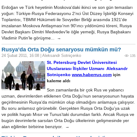
Erdoğan ve Türk heyetinin Moskova'daki ikinci ve son gün temasları
yoğun: Türkiye-Rusya Federasyonu 2'nci Üst Düzey İşbirliği Konseyi
Toplantısı, TBMM Hükümeti ile Sovyetler Birliği arasında 1921'de
imzalanan Moskova Antlaşması'nın 90'ıncı yıldönümü töreni, Rusya
Devlet Başkanı Dimitri Medvedev'le öğle yemeği, Rusya Başbakanı
Vladimir Putin'le görüşme... →
Rusya’da Orta Doğu senaryosu mümkün mü?
24 Şubat 2011, 16:08
|
Aleksandr Sotniçenko
135
St. Petersburg Devlet Üniversitesi
Uluslararası İlişkiler Uzmanı Aleksandr
Sotniçenko
www.haberrus.com
için
kaleme aldı
Son zamanlarda bir çok Rus ve yabancı
uzman, devrimlerden etkilenen Orta Doğu’nun senaryosunun hayata
geçirilmesinin Rusya’da mümkün olup olmadığını anlamaya çalışıyor.
Bu soru anlamsız görünebilir. Gerçekten Rusya Orta Doğu’ya uzak
ve politik hayatı Mısır ve Tunus’taki durumdan farklı. Ancak Rusya ve
bugün devrimlerle sarsılan Orta Doğu ülkelerinin gelişmesinde yer
alan eğilimler birbirine benziyor. →