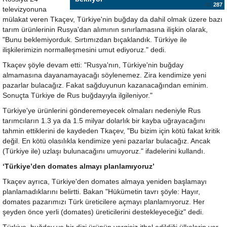
287
televizyonuna
mülakat veren Tkaçev, Türkiye'nin buğday da dahil olmak üzere bazı
tarım ürünlerinin Rusya'dan alımının sınırlamasına ilişkin olarak,
"Bunu beklemiyorduk. Sırtımızdan bıçaklandık. Türkiye ile
ilişkilerimizin normalleşmesini umut ediyoruz." dedi.
Tkaçev şöyle devam etti: "Rusya'nın, Türkiye'nin buğday
almamasına dayanamayacağı söylenemez. Zira kendimize yeni
pazarlar bulacağız. Fakat sağduyunun kazanacağından eminim.
Sonuçta Türkiye de Rus buğdayıyla ilgileniyor."
Türkiye'ye ürünlerini gönderemeyecek olmaları nedeniyle Rus
tarımcıların 1.3 ya da 1.5 milyar dolarlık bir kayba uğrayacağını
tahmin ettiklerini de kaydeden Tkaçev, "Bu bizim için kötü fakat kritik
değil. En kötü olasılıkla kendimize yeni pazarlar bulacağız. Ancak
(Türkiye ile) uzlaşı bulunacağını umuyoruz." ifadelerini kullandı.
‘Türkiye’den domates almayı planlamıyoruz’
Tkaçev ayrıca, Türkiye'den domates almaya yeniden başlamayı
planlamadıklarını belirtti. Bakan "Hükümetin tavrı şöyle: Hayır,
domates pazarımızı Türk üreticilere açmayı planlamıyoruz. Her
şeyden önce yerli (domates) üreticilerini destekleyeceğiz" dedi.