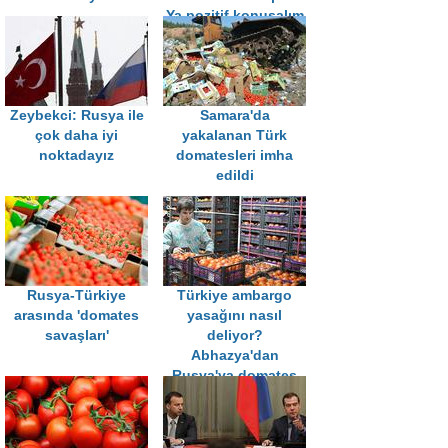
Ya pozitif konuşalım
ya susalım
Zeybekci: Rusya ile
Samara'da
çok daha iyi
yakalanan Türk
noktadayız
domatesleri imha
edildi
Rusya-Türkiye
Türkiye ambargo
arasında 'domates
yasağını nasıl
savaşları'
deliyor?
Abhazya'dan
Rusya'ya domates
ihracatı 15 kat arttı