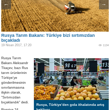
←
→
Rusya Tarım Bakanı: Türkiye bizi sırtımızdan
bıçakladı
19 Nisan 2017, 17:20
1134
Rusya Tarım
Bakanı Aleksandr
Tkaçev, bazı Rus
tarım ürünlerinin
Türkiye'ye
gönderilmesinin
sınırlanmasına
ilişkin olarak,
"Sırtımızdan
bıçaklandık" dedi.
Rusya, Türkiye’den gıda ithalatında artış
Rossiya 24
bekliyor