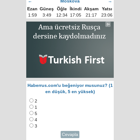
←
Moskova
→
Ezan
Güneş
Öğle
İkindi
Akşam
Yatsı
1:59
3:49
12:34
17:05
21:17
23:06
Haberrus.com'u beğeniyor musunuz? (1
en düşük, 5 en yüksek)
2
1
5
4
3
Cevapla