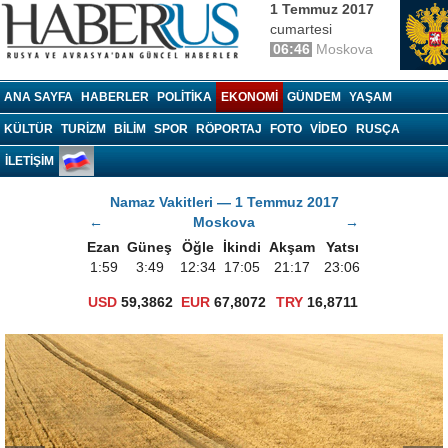
1 Temmuz 2017
cumartesi
06:46
Moskova
Haberrus.com
ANA SAYFA
HABERLER
POLITIKA
EKONOMI
GÜNDEM
YAŞAM
KÜLTÜR
TURIZM
BILIM
SPOR
RÖPORTAJ
FOTO
VIDEO
RUSÇA
İLETİŞİM
Namaz Vakitleri — 1 Temmuz 2017
←
Moskova
→
Ezan
Güneş
Öğle
İkindi
Akşam
Yatsı
1:59
3:49
12:34
17:05
21:17
23:06
USD
59,3862
EUR
67,8072
TRY
16,8711