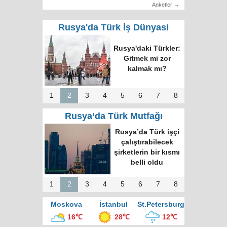
Anketler →
Rusya'da Türk İş Dünyasi
RUTID üyeleri ve
Putin’in temsilcisi
Moskova’da bir
araya geldi
1
2
3
4
5
6
7
8
Rusya’da Türk Mutfağı
Moskova’nın en
büyük kültür
merkezinde “Türk
Kahvesi Gecesi”
düzenlendi
1
2
3
4
5
6
7
8
Moskova
İstanbul
St.Petersburg
16℃
28℃
12℃