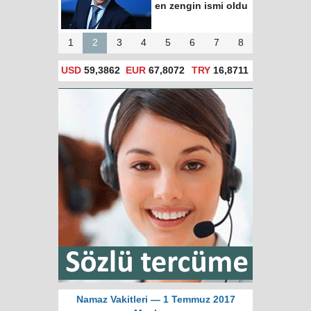
100 ismi" listesine
girdi
1
2
3
4
5
6
7
8
USD
59,3862
EUR
67,8072
TRY
16,8711
Namaz Vakitleri — 1 Temmuz 2017