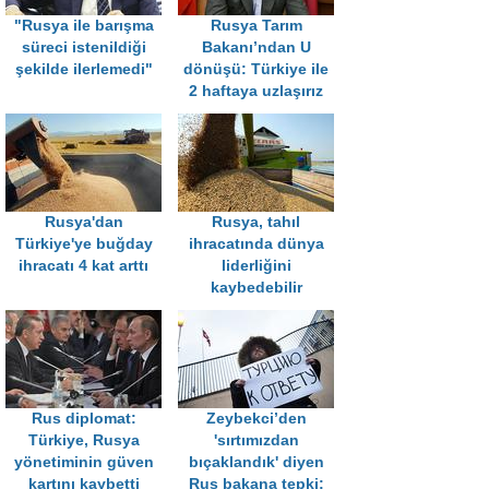
"Rusya ile barışma
Rusya Tarım
süreci istenildiği
Bakanı’ndan U
şekilde ilerlemedi"
dönüşü: Türkiye ile
2 haftaya uzlaşırız
Rusya'dan
Rusya, tahıl
Türkiye'ye buğday
ihracatında dünya
ihracatı 4 kat arttı
liderliğini
kaybedebilir
Rus diplomat:
Zeybekci’den
Türkiye, Rusya
'sırtımızdan
yönetiminin güven
bıçaklandık' diyen
kartını kaybetti
Rus bakana tepki: