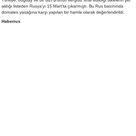
Türkiye, buğday ve bir dizi ürünün vergisiz ithal edildiği ülkelerin yer
aldığı listeden Rusya'yı 15 Mart'ta çıkarmıştı. Bu Rus basınında
domates yasağına karşı yapılan bir hamle olarak değerlendirildi.
Haberrus