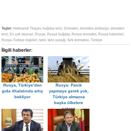
Tegler:
Aleksandr Tkaçev
,
buğday krizi
,
Domates
,
domates ambargo
,
domates
krizi
,
En çok okunan
,
Rusya
,
Rusya buğday
,
Rusya domates
,
Rusya haberleri
,
Rusya-Türkiye ilişkileri
,
tahıl
,
tahıl yasağı
,
türk domatesi
,
Türkiye
İligili haberler:
Rusya, Türkiye’den
Rusya: Panik
gıda ithalatında artış
yapmaya gerek yok,
bekliyor
Türkiye almazsa
başka ülkelere
satarız