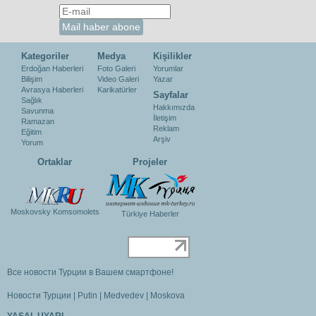
Kategoriler
Medya
Kişilikler
Erdoğan Haberleri
Foto Galeri
Yorumlar
Bilişim
Video Galeri
Yazar
Avrasya Haberleri
Karikatürler
Sayfalar
Sağlık
Hakkımızda
Savunma
İletişim
Ramazan
Reklam
Eğitim
Arşiv
Yorum
Ortaklar
Projeler
Moskovsky Komsomolets
Türkiye Haberler
Все новости Турции в Вашем смартфоне!
Новости Турции
|
Putin
|
Medvedev
|
Moskova
YASAL UYARI