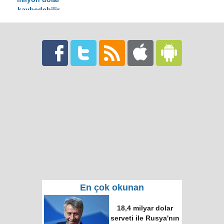
kaybedebilir
En çok okunan
Putin ve Erdoğan
Time dergisinin
"dünyanın en etkili