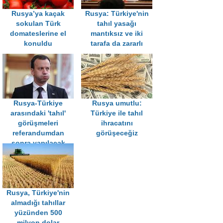
Rusya’ya kaçak
Rusya: Türkiye'nin
sokulan Türk
tahıl yasağı
domateslerine el
mantıksız ve iki
konuldu
tarafa da zararlı
Rusya-Türkiye
Rusya umutlu:
arasındaki 'tahıl'
Türkiye ile tahıl
görüşmeleri
ihracatını
referandumdan
görüşeceğiz
sonra yapılacak
Rusya, Türkiye'nin
almadığı tahıllar
yüzünden 500
milyon dolar