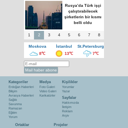
Moskova’nın en
büyük kültür
merkezinde “Türk
Kahvesi Gecesi”
düzenlendi
1
2
3
4
5
6
7
8
Moskova
İstanbul
St.Petersburg
8℃
13℃
7℃
Kategoriler
Medya
Kişilikler
Erdoğan Haberleri
Foto Galeri
Yorumlar
Bilişim
Video Galeri
Yazar
Avrasya Haberleri
Karikatürler
Sayfalar
Sağlık
Hakkımızda
Savunma
İletişim
Ramazan
Reklam
Eğitim
Arşiv
Yorum
Ortaklar
Projeler