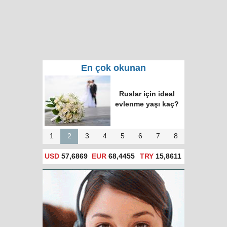
En çok okunan
"S-400'lerin bakımını
biz yapacağız,
Türkler içini
açamayacak"
1
2
3
4
5
6
7
8
USD
57,6869
EUR
68,4455
TRY
15,8611