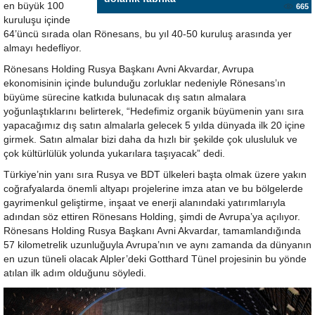
en büyük 100
665
kuruluşu içinde
64’üncü sırada olan Rönesans, bu yıl 40-50 kuruluş arasında yer
almayı hedefliyor.
Rönesans Holding Rusya Başkanı Avni Akvardar, Avrupa
ekonomisinin içinde bulunduğu zorluklar nedeniyle Rönesans’ın
büyüme sürecine katkıda bulunacak dış satın almalara
yoğunlaştıklarını belirterek, “Hedefimiz organik büyümenin yanı sıra
yapacağımız dış satın almalarla gelecek 5 yılda dünyada ilk 20 içine
girmek. Satın almalar bizi daha da hızlı bir şekilde çok ulusluluk ve
çok kültürlülük yolunda yukarılara taşıyacak” dedi.
Türkiye’nin yanı sıra Rusya ve BDT ülkeleri başta olmak üzere yakın
coğrafyalarda önemli altyapı projelerine imza atan ve bu bölgelerde
gayrimenkul geliştirme, inşaat ve enerji alanındaki yatırımlarıyla
adından söz ettiren Rönesans Holding, şimdi de Avrupa’ya açılıyor.
Rönesans Holding Rusya Başkanı Avni Akvardar, tamamlandığında
57 kilometrelik uzunluğuyla Avrupa’nın ve aynı zamanda da dünyanın
en uzun tüneli olacak Alpler’deki Gotthard Tünel projesinin bu yönde
atılan ilk adım olduğunu söyledi.