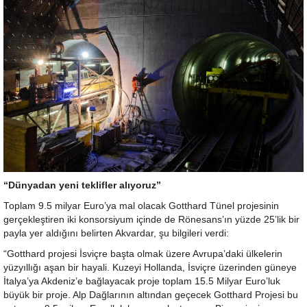
“Dünyadan yeni teklifler alıyoruz”
Toplam 9.5 milyar Euro’ya mal olacak Gotthard Tünel projesinin
gerçekleştiren iki konsorsiyum içinde de Rönesans’ın yüzde 25’lik bir
payla yer aldığını belirten Akvardar, şu bilgileri verdi:
“Gotthard projesi İsviçre başta olmak üzere Avrupa’daki ülkelerin
yüzyıllığı aşan bir hayali. Kuzeyi Hollanda, İsviçre üzerinden güneye
İtalya’ya Akdeniz’e bağlayacak proje toplam 15.5 Milyar Euro’luk
büyük bir proje. Alp Dağlarının altından geçecek Gotthard Projesi bu