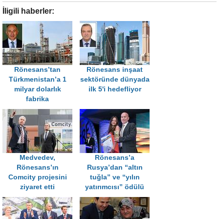
İligili haberler:
Rönesans’tan
Rönesans inşaat
Türkmenistan’a 1
sektöründe dünyada
milyar dolarlık
ilk 5'i hedefliyor
fabrika
Medvedev,
Rönesans’a
Rönesans’ın
Rusya’dan “altın
Comcity projesini
tuğla” ve “yılın
ziyaret etti
yatırımcısı” ödülü