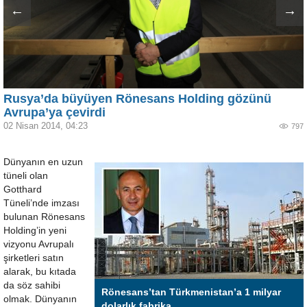
←
→
Rusya’da büyüyen Rönesans Holding gözünü
Avrupa’ya çevirdi
02 Nisan 2014, 04:23
797
Dünyanın en uzun
tüneli olan
Gotthard
Tüneli’nde imzası
bulunan Rönesans
Holding’in yeni
vizyonu Avrupalı
şirketleri satın
alarak, bu kıtada
da söz sahibi
Rönesans’tan Türkmenistan’a 1 milyar
olmak. Dünyanın
dolarlık fabrika