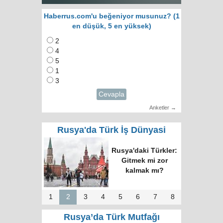
Haberrus.com'u beğeniyor musunuz? (1
en düşük, 5 en yüksek)
2
4
5
1
3
Cevapla
Anketler →
Rusya'da Türk İş Dünyasi
RUTID üyeleri ve
Putin’in temsilcisi
Moskova’da bir
araya geldi
1
2
3
4
5
6
7
8
Rusya’da Türk Mutfağı