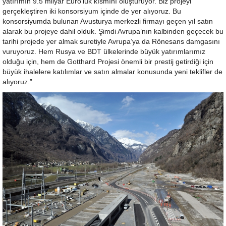
yatırımın 9.5 milyar Euro’luk kısmını oluşturuyor. Biz projeyi
gerçekleştiren iki konsorsiyum içinde de yer alıyoruz. Bu
konsorsiyumda bulunan Avusturya merkezli firmayı geçen yıl satın
alarak bu projeye dahil olduk. Şimdi Avrupa’nın kalbinden geçecek bu
tarihi projede yer almak suretiyle Avrupa’ya da Rönesans damgasını
vuruyoruz. Hem Rusya ve BDT ülkelerinde büyük yatırımlarımız
olduğu için, hem de Gotthard Projesi önemli bir prestij getirdiği için
büyük ihalelere katılımlar ve satın almalar konusunda yeni teklifler de
alıyoruz.”