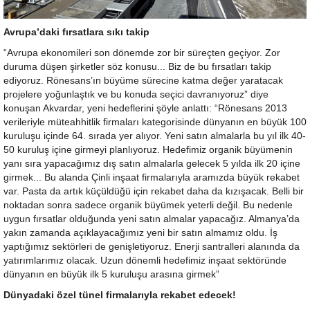
Avrupa’daki fırsatlara sıkı takip
“Avrupa ekonomileri son dönemde zor bir süreçten geçiyor. Zor
duruma düşen şirketler söz konusu... Biz de bu fırsatları takip
ediyoruz. Rönesans’ın büyüme sürecine katma değer yaratacak
projelere yoğunlaştık ve bu konuda seçici davranıyoruz” diye
konuşan Akvardar, yeni hedeflerini şöyle anlattı: “Rönesans 2013
verileriyle müteahhitlik firmaları kategorisinde dünyanın en büyük 100
kuruluşu içinde 64. sırada yer alıyor. Yeni satın almalarla bu yıl ilk 40-
50 kuruluş içine girmeyi planlıyoruz. Hedefimiz organik büyümenin
yanı sıra yapacağımız dış satın almalarla gelecek 5 yılda ilk 20 içine
girmek... Bu alanda Çinli inşaat firmalarıyla aramızda büyük rekabet
var. Pasta da artık küçüldüğü için rekabet daha da kızışacak. Belli bir
noktadan sonra sadece organik büyümek yeterli değil. Bu nedenle
uygun fırsatlar olduğunda yeni satın almalar yapacağız. Almanya’da
yakın zamanda açıklayacağımız yeni bir satın almamız oldu. İş
yaptığımız sektörleri de genişletiyoruz. Enerji santralleri alanında da
yatırımlarımız olacak. Uzun dönemli hedefimiz inşaat sektöründe
dünyanın en büyük ilk 5 kuruluşu arasına girmek”
Dünyadaki özel tünel firmalarıyla rekabet edecek!