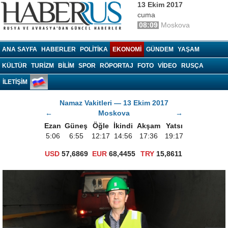
13 Ekim 2017
cuma
08:09
Moskova
Haberrus.com
ANA SAYFA
HABERLER
POLITIKA
EKONOMI
GÜNDEM
YAŞAM
KÜLTÜR
TURIZM
BILIM
SPOR
RÖPORTAJ
FOTO
VIDEO
RUSÇA
İLETİŞİM
Namaz Vakitleri — 13 Ekim 2017
←
Moskova
→
Ezan
Güneş
Öğle
İkindi
Akşam
Yatsı
5:06
6:55
12:17
14:56
17:36
19:17
USD
57,6869
EUR
68,4455
TRY
15,8611