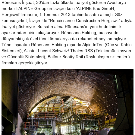
Rönesans İnşaat, 30’dan fazla ülkede faaliyet gösteren Avusturya
merkezli ALPINE Group’un İsviçre kolu ‘ALPINE Bau GmbH,
Hergiswil’ firmasını, 1 Temmuz 2013 tarihinde satın almıştı. Söz
konusu şirket, İsviçre’de “Renaissance Construction Hergiswil” adıyla
faaliyet gösteriyor. Bu satın alma Rönesans’ın yeni hedefinin ilk
ayaklarından birini oluşturuyor. Rönesans Holding, bu sayede
dünyadaki çok özel tünel firmalarıyla da rekabet etmeyi amaçlıyor.
Tünel inşaatını Rönesans Holding dışında Alpiq InTec (Güç ve Kablo
Sistemleri), Alcatel-Lucent Schweiz/ Thales RSS (Telekomünikasyon
ve Güvenlik Sistemleri), Balfour Beatty Rail (Raylı ulaşım sistemleri)
firmaları gerçekleştiriyor.