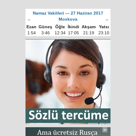
Namaz Vakitleri — 27 Haziran 2017
←
Moskova
→
Ezan
Güneş
Öğle
İkindi
Akşam
Yatsı
1:54
3:46
12:34
17:05
21:19
23:10