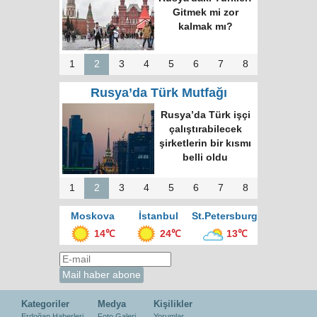
Putin’in temsilcisi
Moskova’da bir
araya geldi
1
2
3
4
5
6
7
8
Rusya’da Türk Mutfağı
Moskova’nın en
büyük kültür
merkezinde “Türk
Kahvesi Gecesi”
düzenlendi
1
2
3
4
5
6
7
8
Moskova
İstanbul
St.Petersburg
14℃
24℃
13℃
Kategoriler
Medya
Kişilikler
Erdoğan Haberleri
Foto Galeri
Yorumlar