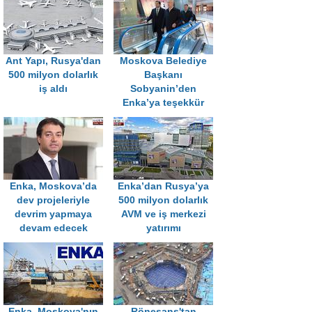
Ant Yapı, Rusya'dan
Moskova Belediye
500 milyon dolarlık
Başkanı
iş aldı
Sobyanin’den
Enka’ya teşekkür
Enka, Moskova’da
Enka’dan Rusya’ya
dev projeleriyle
500 milyon dolarlık
devrim yapmaya
AVM ve iş merkezi
devam edecek
yatırımı
Enka, Moskova'nın
Rönesans'tan