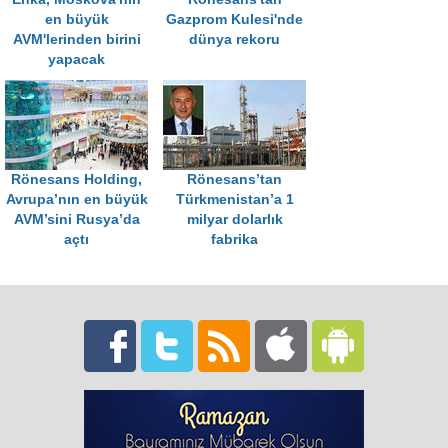
en büyük
Gazprom Kulesi'nde
AVM'lerinden birini
dünya rekoru
yapacak
Rönesans Holding,
Rönesans’tan
Avrupa’nın en büyük
Türkmenistan’a 1
AVM’sini Rusya’da
milyar dolarlık
açtı
fabrika