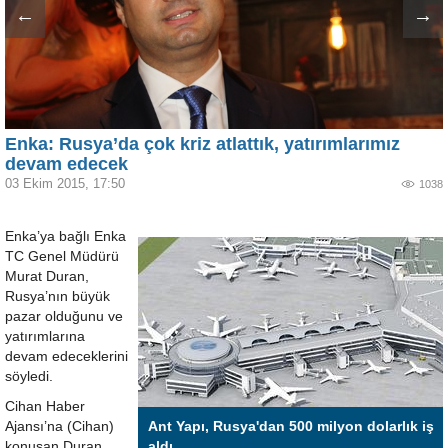
←
→
Enka: Rusya’da çok kriz atlattık, yatırımlarımız
devam edecek
03 Ekim 2015, 17:50
1038
Enka’ya bağlı Enka
TC Genel Müdürü
Murat Duran,
Rusya’nın büyük
pazar olduğunu ve
yatırımlarına
devam edeceklerini
söyledi.
Cihan Haber
Ajansı’na (Cihan)
Ant Yapı, Rusya'dan 500 milyon dolarlık iş
konuşan Duran,
aldı