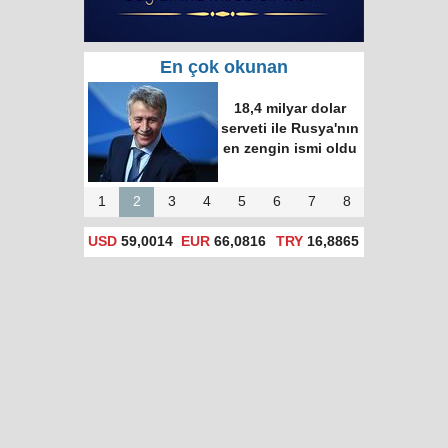
En çok okunan
Putin ve Erdoğan
Time dergisinin
"dünyanın en etkili
100 ismi" listesine
girdi
1
2
3
4
5
6
7
8
USD
59,0014
EUR
66,0816
TRY
16,8865