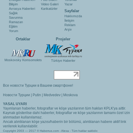
Bilişim
Video Galeri
Yazar
Avrasya Haberleri
Karikatürler
Sayfalar
Sağlık
Hakkımızda
Savunma
İletişim
Ramazan
Reklam
Eğitim
Arşiv
Yorum
Ortaklar
Projeler
Moskovsky Komsomolets
Türkiye Haberler
Все новости Турции в Вашем смартфоне!
Новости Турции
|
Putin
|
Medvedev
|
Moskova
YASAL UYARI
Yayınlanan haberler, fotograflar ve köşe yazılarının tüm hakları KPLK'ya aittir.
Kaynak gösterilse dahi haberler, fotograflar ve köşe yazılarının tamamı özel izin
alınmadan kullanılamaz.
Ancak alıntılanan köşe yazısı/haberin bir bölümü, alıntılanan habere aktif link
verilerek kullanılabilir.
Copyright 2003 — 2017 © Haberrus.com -
Alexa
- Tüm haklar saklıdır.