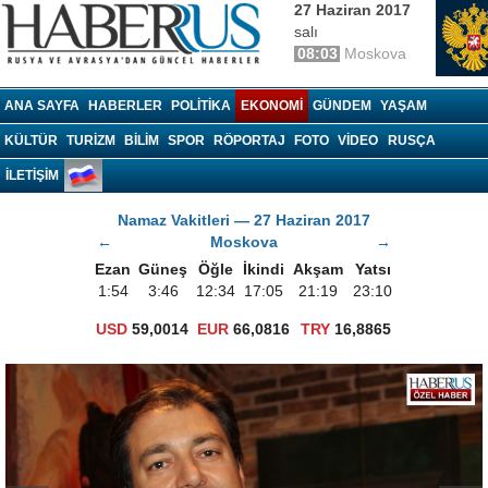
27 Haziran 2017
salı
08:03
Moskova
Haberrus.com
ANA SAYFA
HABERLER
POLITIKA
EKONOMI
GÜNDEM
YAŞAM
KÜLTÜR
TURIZM
BILIM
SPOR
RÖPORTAJ
FOTO
VIDEO
RUSÇA
İLETİŞİM
Namaz Vakitleri — 27 Haziran 2017
←
Moskova
→
Ezan
Güneş
Öğle
İkindi
Akşam
Yatsı
1:54
3:46
12:34
17:05
21:19
23:10
USD
59,0014
EUR
66,0816
TRY
16,8865