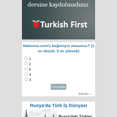
Haberrus.com'u beğeniyor musunuz? (1
en düşük, 5 en yüksek)
1
2
5
4
3
Cevapla
Anketler →
Rusya'da Türk İş Dünyasi
RUTID üyeleri ve