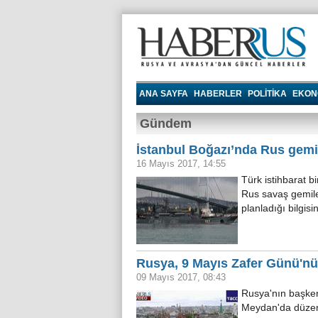
Haberrus.com
ANA SAYFA
HABERLER
POLITIKA
EKON
Gündem
İstanbul Boğazı’nda Rus gemil
16 Mayıs 2017, 14:55
Türk istihbarat b
Rus savaş gemiler
planladığı bilgisi
Rusya, 9 Mayıs Zafer Günü'nü
09 Mayıs 2017, 08:43
Rusya'nın başken
Meydan'da düzenle