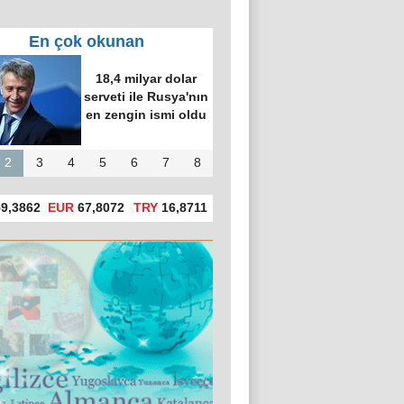
En çok okunan
18,4 milyar dolar
serveti ile Rusya'nın
en zengin ismi oldu
2
3
4
5
6
7
8
9,3862
EUR
67,8072
TRY
16,8711