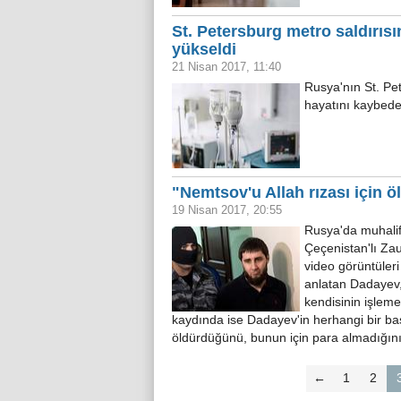
St. Petersburg metro saldırısı
yükseldi
21 Nisan 2017, 11:40
Rusya'nın St. P
hayatını kaybede
"Nemtsov'u Allah rızası için 
19 Nisan 2017, 20:55
Rusya'da muhalif
Çeçenistan'lı Zau
video görüntüleri
anlatan Dadayev, 
kendisinin işleme
kaydında ise Dadayev'in herhangi bir bas
öldürdüğünü, bunun için para almadığını
←
1
2