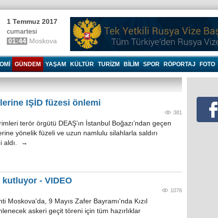
1 Temmuz 2017
cumartesi
01:44
Moskova
OMI
GÜNDEM
YAŞAM
KÜLTÜR
TURIZM
BILIM
SPOR
RÖPORTAJ
FOTO
erine IŞİD füzesi önlemi
381
irimleri terör örgütü DEAŞ’ın İstanbul Boğazı’ndan geçen
ine yönelik füzeli ve uzun namlulu silahlarla saldırı
ni aldı. →
 kutluyor - VIDEO
1076
ti Moskova'da, 9 Mayıs Zafer Bayramı'nda Kızıl
necek askeri geçit töreni için tüm hazırlıklar