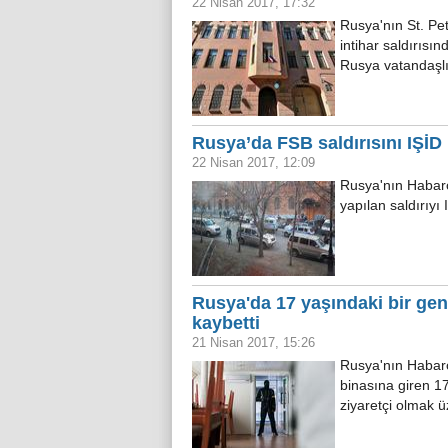
22 Nisan 2017, 17:32
Rusya'nın St. Pe
intihar saldırısı
Rusya vatandaşlığ
Rusya’da FSB saldırısını IŞİD 
22 Nisan 2017, 12:09
Rusya'nın Habaro
yapılan saldırıyı
Rusya'da 17 yaşındaki bir genç
kaybetti
21 Nisan 2017, 15:26
Rusya'nın Habaro
binasına giren 17 
ziyaretçi olmak ü