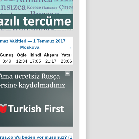
maz Vakitleri — 1 Temmuz 2017
Moskova
→
Güneş
Öğle
İkindi
Akşam
Yatsı
3:49
12:34
17:05
21:17
23:06
rus.com'u beğeniyor musunuz? (1