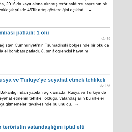
a, 2016'da kayıt altına alınmış terör saldırısı sayısının bir
yaklaşık yüzde 45'lik artış gösterdiğini açıkladı. →
mbası patladı: 1 ölü
69
ağıstan Cumhuriyeti'nin Tsumadinski bölgesinde bir okulda
da el bombası patladı. 8. sınıf öğrencisi hayatını
 Rusya ve Türkiye'ye seyahat etmek tehlikeli
155
ri Bakanlığı'ndan yapılan açıklamada, Rusya ve Türkiye de
eyahat etmenin tehlikeli olduğu, vatandaşların bu ülkeler
ça gitmemeleri tavsiyesinde bulunuldu. →
teröristin vatandaşlığını iptal etti