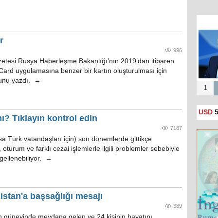
r
996
zetesi Rusya Haberleşme Bakanlığı’nın 2019’dan itibaren
ard uygulamasına benzer bir kartın oluşturulması için
ğunu yazdı. →
1
USD
5
ı? Tıklayın kontrol edin
7187
sa Türk vatandaşları için) son dönemlerde gittikçe
e, oturum ve farklı cezai işlemlerle ilgili problemler sebebiyle
ngellenebiliyor. →
zistan'a başsağlığı mesajı
389
ın güneyinde meydana gelen ve 24 kişinin hayatını