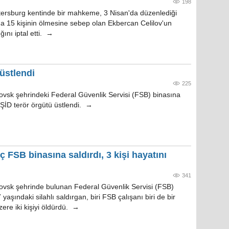
198
tersburg kentinde bir mahkeme, 3 Nisan'da düzenlediği
nda 15 kişinin ölmesine sebep olan Ekbercan Celilov'un
ını iptal etti. →
üstlendi
225
vsk şehrindeki Federal Güvenlik Servisi (FSB) binasına
 IŞİD terör örgütü üstlendi. →
 FSB binasına saldırdı, 3 kişi hayatını
341
vsk şehrinde bulunan Federal Güvenlik Servisi (FSB)
yaşındaki silahlı saldırgan, biri FSB çalışanı biri de bir
zere iki kişiyi öldürdü. →