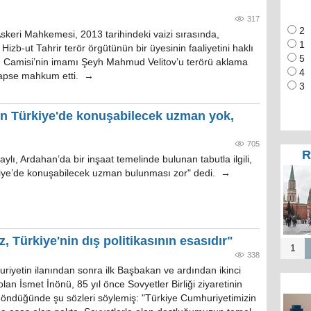
317
2
keri Mahkemesi, 2013 tarihindeki vaizi sırasında,
1
Hizb-ut Tahrir terör örgütünün bir üyesinin faaliyetini haklı
5
 Camisi’nin imamı Şeyh Mahmud Velitov’u terörü aklama
4
hapse mahkum etti. →
3
in Türkiye'de konuşabilecek uzman yok,
705
R
taylı, Ardahan’da bir inşaat temelinde bulunan tabutla ilgili,
iye’de konuşabilecek uzman bulunması zor" dedi. →
 Türkiye'nin dış politikasının esasıdır"
1
338
riyetin ilanından sonra ilk Başbakan ve ardından ikinci
n İsmet İnönü, 85 yıl önce Sovyetler Birliği ziyaretinin
öndüğünde şu sözleri söylemiş: "Türkiye Cumhuriyetimizin