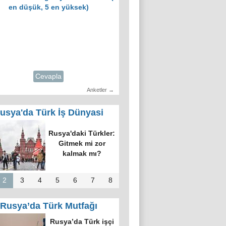
en düşük, 5 en yüksek)
Cevapla
Anketler →
usya'da Türk İş Dünyasi
Rusya'daki Türkler:
Gitmek mi zor
kalmak mı?
2
3
4
5
6
7
8
Rusya’da Türk Mutfağı
Rusya’da Türk işçi