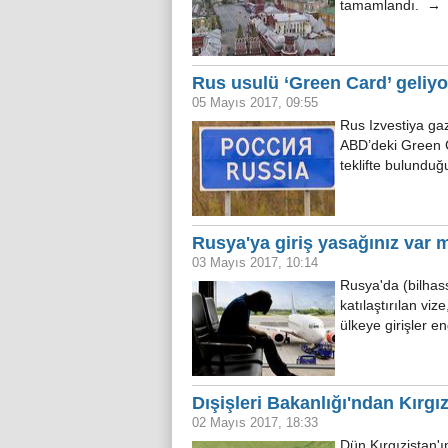
tamamlandı. →
Rus usulü ‘Green Card’ geliyo
05 Mayıs 2017, 09:55
Rus Izvestiya ga
ABD’deki Green C
teklifte bulundu
Rusya'ya giriş yasağınız var m
03 Mayıs 2017, 10:14
Rusya'da (bilhas
katılaştırılan viz
ülkeye girişler e
Dışişleri Bakanlığı'ndan Kırgı
02 Mayıs 2017, 18:33
Dün Kırgızistan'