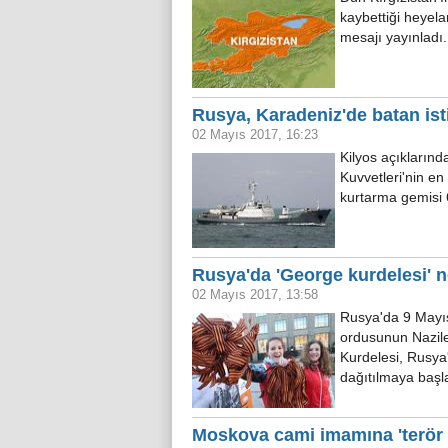
kaybettiği heyela
mesajı yayınlad
Rusya, Karadeniz'de batan ist
02 Mayıs 2017, 16:23
Kilyos açıklarınd
Kuvvetleri'nin en
kurtarma gemisi 
Rusya'da 'George kurdelesi' 
02 Mayıs 2017, 13:58
Rusya'da 9 Mayıs
ordusunun Nazile
Kurdelesi, Rusya
dağıtılmaya baş
Moskova cami imamına 'terör 