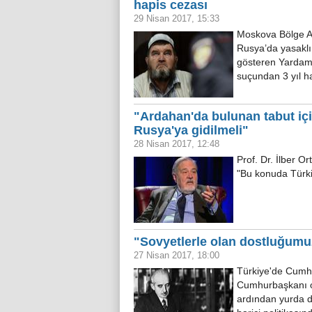
hapis cezası
29 Nisan 2017, 15:33
Moskova Bölge As
Rusya’da yasaklı 
gösteren Yardam
suçundan 3 yıl 
"Ardahan'da bulunan tabut iç
Rusya'ya gidilmeli"
28 Nisan 2017, 12:48
Prof. Dr. İlber Or
"Bu konuda Türk
"Sovyetlerle olan dostluğumuz,
27 Nisan 2017, 18:00
Türkiye'de Cumhu
Cumhurbaşkanı ola
ardından yurda d