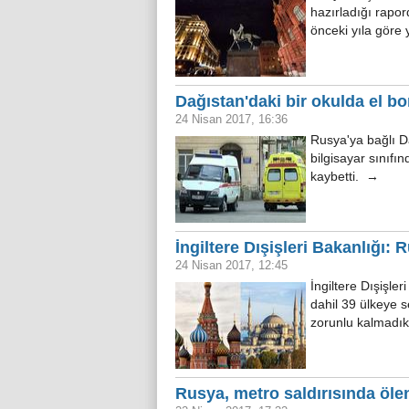
hazırladığı rapord
önceki yıla göre 
Dağıstan'daki bir okulda el bo
24 Nisan 2017, 16:36
Rusya'ya bağlı D
bilgisayar sınıfın
kaybetti. →
İngiltere Dışişleri Bakanlığı:
24 Nisan 2017, 12:45
İngiltere Dışişle
dahil 39 ülkeye s
zorunlu kalmadık
Rusya, metro saldırısında ölen 