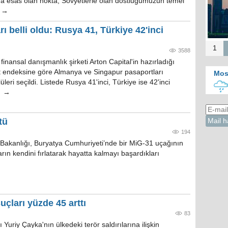
nda esas olan nokta, Sovyetlerle olan dostluğumuzun temel
" →
 belli oldu: Rusya 41, Türkiye 42'inci
1
3588
inansal danışmanlık şirketi Arton Capital'in hazırladığı
 endeksine göre Almanya ve Singapur pasaportları
Mos
leri seçildi. Listede Rusya 41'inci, Türkiye ise 42'inci
r. →
tü
194
akanlığı, Buryatya Cumhuriyeti’nde bir MiG-31 uçağının
arın kendini fırlatarak hayatta kalmayı başardıkları
uçları yüzde 45 arttı
83
Yuriy Çayka'nın ülkedeki terör saldırılarına ilişkin