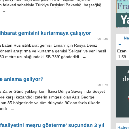
n felaketi sebebiyle Türkiye Dışişleri Bakanlığı başsağlığı
ı. →
ihbarat gemisini kurtarmaya çalışıyor
Na
238
←
a batan Rus istihbarat gemisi 'Liman' için Rusya Deniz
 önemli araştırma ve kurtarma gemisi 'Seliger' ve yeni nesil
Ezan
60 metre uzunluğundaki 'SB-739' gönderildi. →
1:59
ne anlama geliyor?
579
 Zafer Günü yaklaşırken, İkinci Dünya Savaşı’nda Sovyet
re karşı kazandığı zaferin simgesi olan Aziz George
'nın 85 bölgesinde ve tüm dünyada 90'dan fazla ülkede
landı. →
faaliyetini meşru gösterme' suçundan 3 yıl
Haber