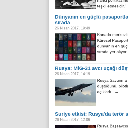
harici politikası
teşkil etmesidir.
Dünyanın en güçlü pasaportları
sırada
26 Nisan 2017, 19:49
Kanada merkezli f
Küresel Pasaport
dünyanın en güçlü
sırada yer alıyo
Rusya: MiG-31 avcı uçağı düş
26 Nisan 2017, 14:19
Rusya Savunma B
düştüğünü, pilotl
açıkladı. →
Suriye etkisi: Rusya'da terör s
26 Nisan 2017, 12:06
Rusya Başsavcısı 