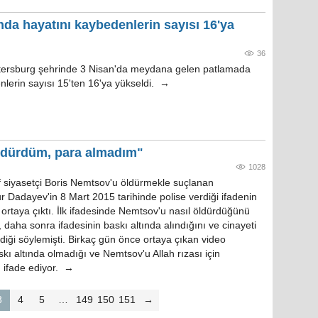
nda hayatını kaybedenlerin sayısı 16'ya
36
etersburg şehrinde 3 Nisan'da meydana gelen patlamada
nlerin sayısı 15'ten 16'ya yükseldi. →
öldürdüm, para almadım"
1028
 siyasetçi Boris Nemtsov'u öldürmekle suçlanan
r Dadayev'in 8 Mart 2015 tarihinde polise verdiği ifadenin
 ortaya çıktı. İlk ifadesinde Nemtsov'u nasıl öldürdüğünü
daha sonra ifadesinin baskı altında alındığını ve cinayeti
diği söylemişti. Birkaç gün önce ortaya çıkan video
kı altında olmadığı ve Nemtsov'u Allah rızası için
 ifade ediyor. →
3
4
5
…
149
150
151
→