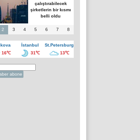
çalıştırabilecek
şirketlerin bir kısmı
belli oldu
2
3
4
5
6
7
8
kova
İstanbul
St.Petersburg
16℃
31℃
13℃