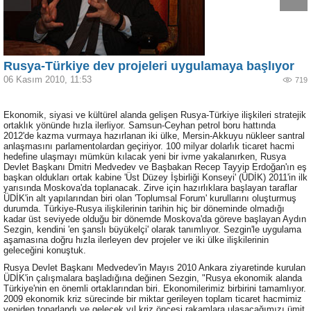
Rusya-Türkiye dev projeleri uygulamaya başlıyor
06 Kasım 2010, 11:53
719
Ekonomik, siyasi ve kültürel alanda gelişen Rusya-Türkiye ilişkileri stratejik
ortaklık yönünde hızla ilerliyor. Samsun-Ceyhan petrol boru hattında
2012'de kazma vurmaya hazırlanan iki ülke, Mersin-Akkuyu nükleer santral
anlaşmasını parlamentolardan geçiriyor. 100 milyar dolarlık ticaret hacmi
hedefine ulaşmayı mümkün kılacak yeni bir ivme yakalanırken, Rusya
Devlet Başkanı Dmitri Medvedev ve Başbakan Recep Tayyip Erdoğan'ın eş
başkan oldukları ortak kabine 'Üst Düzey İşbirliği Konseyi' (ÜDİK) 2011'in ilk
yarısında Moskova'da toplanacak. Zirve için hazırlıklara başlayan taraflar
ÜDİK'in alt yapılarından biri olan 'Toplumsal Forum' kurullarını oluşturmuş
durumda. Türkiye-Rusya ilişkilerinin tarihin hiç bir döneminde olmadığı
kadar üst seviyede olduğu bir dönemde Moskova'da göreve başlayan Aydın
Sezgin, kendini 'en şanslı büyükelçi' olarak tanımlıyor. Sezgin'le uygulama
aşamasına doğru hızla ilerleyen dev projeler ve iki ülke ilişkilerinin
geleceğini konuştuk.
Rusya Devlet Başkanı Medvedev'in Mayıs 2010 Ankara ziyaretinde kurulan
ÜDİK'in çalışmalara başladığına değinen Sezgin, "Rusya ekonomik alanda
Türkiye'nin en önemli ortaklarından biri. Ekonomilerimiz birbirini tamamlıyor.
2009 ekonomik kriz sürecinde bir miktar gerileyen toplam ticaret hacmimiz
yeniden toparlandı ve gelecek yıl kriz öncesi rakamlara ulaşacağımızı ümit