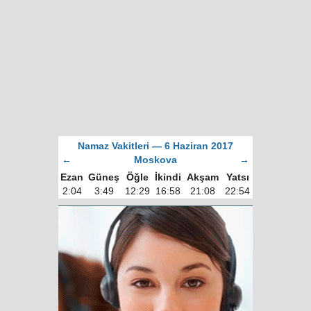
Namaz Vakitleri — 6 Haziran 2017
←
Moskova
→
Ezan
Güneş
Öğle
İkindi
Akşam
Yatsı
2:04
3:49
12:29
16:58
21:08
22:54