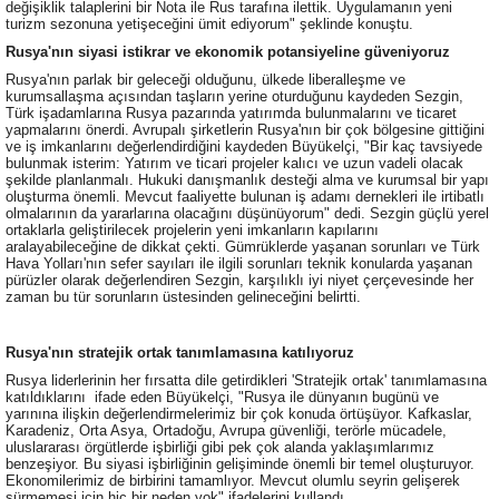
değişiklik talaplerini bir Nota ile Rus tarafına ilettik. Uygulamanın yeni
turizm sezonuna yetişeceğini ümit ediyorum" şeklinde konuştu.
Rusya'nın siyasi istikrar ve ekonomik potansiyeline güveniyoruz
Rusya'nın parlak bir geleceği olduğunu, ülkede liberalleşme ve
kurumsallaşma açısından taşların yerine oturduğunu kaydeden Sezgin,
Türk işadamlarına Rusya pazarında yatırımda bulunmalarını ve ticaret
yapmalarını önerdi. Avrupalı şirketlerin Rusya'nın bir çok bölgesine gittiğini
ve iş imkanlarını değerlendirdiğini kaydeden Büyükelçi, "Bir kaç tavsiyede
bulunmak isterim: Yatırım ve ticari projeler kalıcı ve uzun vadeli olacak
şekilde planlanmalı. Hukuki danışmanlık desteği alma ve kurumsal bir yapı
oluşturma önemli. Mevcut faaliyette bulunan iş adamı dernekleri ile irtibatlı
olmalarının da yararlarına olacağını düşünüyorum" dedi. Sezgin güçlü yerel
ortaklarla geliştirilecek projelerin yeni imkanların kapılarını
aralayabileceğine de dikkat çekti. Gümrüklerde yaşanan sorunları ve Türk
Hava Yolları'nın sefer sayıları ile ilgili sorunları teknik konularda yaşanan
pürüzler olarak değerlendiren Sezgin, karşılıklı iyi niyet çerçevesinde her
zaman bu tür sorunların üstesinden gelineceğini belirtti.
Rusya'nın stratejik ortak tanımlamasına katılıyoruz
Rusya liderlerinin her fırsatta dile getirdikleri 'Stratejik ortak' tanımlamasına
katıldıklarını ifade eden Büyükelçi, "Rusya ile dünyanın bugünü ve
yarınına ilişkin değerlendirmelerimiz bir çok konuda örtüşüyor. Kafkaslar,
Karadeniz, Orta Asya, Ortadoğu, Avrupa güvenliği, terörle mücadele,
uluslararası örgütlerde işbirliği gibi pek çok alanda yaklaşımlarımız
benzeşiyor. Bu siyasi işbirliğinin gelişiminde önemli bir temel oluşturuyor.
Ekonomilerimiz de birbirini tamamlıyor. Mevcut olumlu seyrin gelişerek
sürmemesi için hiç bir neden yok" ifadelerini kullandı.