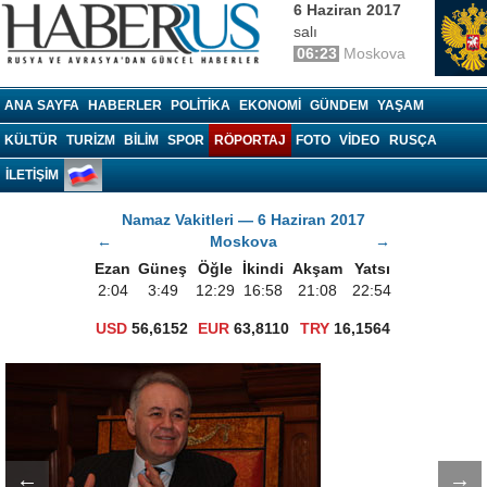
6 Haziran 2017
salı
06:23
Moskova
Haberrus.com
ANA SAYFA
HABERLER
POLITIKA
EKONOMI
GÜNDEM
YAŞAM
KÜLTÜR
TURIZM
BILIM
SPOR
RÖPORTAJ
FOTO
VIDEO
RUSÇA
İLETİŞİM
Namaz Vakitleri — 6 Haziran 2017
←
Moskova
→
Ezan
Güneş
Öğle
İkindi
Akşam
Yatsı
2:04
3:49
12:29
16:58
21:08
22:54
USD
56,6152
EUR
63,8110
TRY
16,1564
←
→