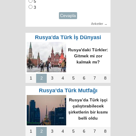
5
3
Cevapla
Anketler →
Rusya'da Türk İş Dünyasi
Rusya'daki Türkler:
Gitmek mi zor
kalmak mı?
1
2
3
4
5
6
7
8
Rusya’da Türk Mutfağı
Rusya’da Türk işçi
çalıştırabilecek
şirketlerin bir kısmı
belli oldu
1
2
3
4
5
6
7
8