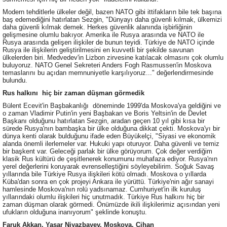
Modern tehditlerle ülkeler değil, bazen NATO gibi ittifakların bile tek başına
baş edemediğini hatırlatan Sezgin, "Dünyayı daha güvenli kılmak, ülkemizi
daha güvenli kılmak demek. Herkes güvenlik alanında işbirliğinin
gelişmesine olumlu bakıyor. Amerika ile Rusya arasında ve NATO ile
Rusya arasında gelişen ilişkiler de bunun teyidi. Türkiye de NATO içinde
Rusya ile ilişkilerin geliştirilmesini en kuvvetli bir şekilde savunan
ülkelerden biri. Medvedev'in Lizbon zirvesine katılacak olmasını çok olumlu
buluyoruz. NATO Genel Sekreteri Anders Fogh Rasmussen'in Moskova
temaslarını bu açıdan memnuniyetle karşılıyoruz..." değerlendirmesinde
bulundu.
Rus halkını hiç bir zaman düşman görmedik
Bülent Ecevit'in Başbakanlığı döneminde 1999'da Moskova'ya geldiğini ve
o zaman Vladimir Putin'in yeni Başbakan ve Boris Yeltsin'in de Devlet
Başkanı olduğunu hatırlatan Sezgin, aradan geçen 10 yıl gibi kısa bir
sürede Rusya'nın bambaşka bir ülke olduğuna dikkat çekti. Moskova'yı bir
dünya kenti olarak bulduğunu ifade eden Büyükelçi, "Siyasi ve ekonomik
alanda önemli ilerlemeler var. Hukuki yapı oturuyor. Daha güvenli ve temiz
bir başkent var. Geleceği parlak bir ülke görüyorum. Çok değer verdiğim
klasik Rus kültürü de çeşitlenerek konumunu muhafaza ediyor. Rusya'nın
yerel değerlerini koruyarak evrenselleştiğini söyleyebilirim. Soğuk Savaş
yıllarında bile Türkiye Rusya ilişkileri kötü olmadı. Moskova o yıllarda
Küba'dan sonra en çok projeyi Ankara ile yürüttü. Türkiye'nin ağır sanayi
hamlesinde Moskova'nın rolü yadsınamaz. Cumhuriyet'in ilk kuruluş
yıllarındaki olumlu ilişkileri hiç unutmadık. Türkiye Rus halkını hiç bir
zaman düşman olarak görmedi. Önümüzde ikili ilişkilerimiz açısından yeni
ufukların olduğuna inanıyorum" şeklinde konuştu.
Faruk Akkan, Yaşar Niyazbayev, Moskova, Cihan