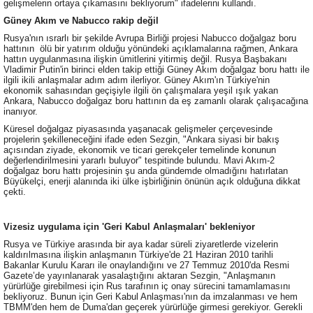
gelişmelerin ortaya çıkamasını bekliyorum" ifadelerini kullandı.
Güney Akım ve Nabucco rakip değil
Rusya'nın ısrarlı bir şekilde Avrupa Birliği projesi Nabucco doğalgaz boru
hattının ölü bir yatırım olduğu yönündeki açıklamalarına rağmen, Ankara
hattın uygulanmasına ilişkin ümitlerini yitirmiş değil. Rusya Başbakanı
Vladimir Putin'in birinci elden takip ettiği Güney Akım doğalgaz boru hattı ile
ilgili ikili anlaşmalar adım adım ilerliyor. Güney Akım'ın Türkiye'nin
ekonomik sahasından geçişiyle ilgili ön çalışmalara yeşil ışık yakan
Ankara, Nabucco doğalgaz boru hattının da eş zamanlı olarak çalışacağına
inanıyor.
Küresel doğalgaz piyasasında yaşanacak gelişmeler çerçevesinde
projelerin şekilleneceğini ifade eden Sezgin, "Ankara siyasi bir bakış
açısından ziyade, ekonomik ve ticari gerekçeler temelinde konunun
değerlendirilmesini yararlı buluyor" tespitinde bulundu. Mavi Akım-2
doğalgaz boru hattı projesinin şu anda gündemde olmadığını hatırlatan
Büyükelçi, enerji alanında iki ülke işbirliğinin önünün açık olduğuna dikkat
çekti.
Vizesiz uygulama için 'Geri Kabul Anlaşmaları' bekleniyor
Rusya ve Türkiye arasında bir aya kadar süreli ziyaretlerde vizelerin
kaldırılmasına ilişkin anlaşmanın Türkiye'de 21 Haziran 2010 tarihli
Bakanlar Kurulu Kararı ile onaylandığını ve 27 Temmuz 2010'da Resmi
Gazete’de yayınlanarak yasalaştığını aktaran Sezgin, "Anlaşmanın
yürürlüğe girebilmesi için Rus tarafının iç onay sürecini tamamlamasını
bekliyoruz. Bunun için Geri Kabul Anlaşması'nın da imzalanması ve hem
TBMM'den hem de Duma'dan geçerek yürürlüğe girmesi gerekiyor. Gerekli