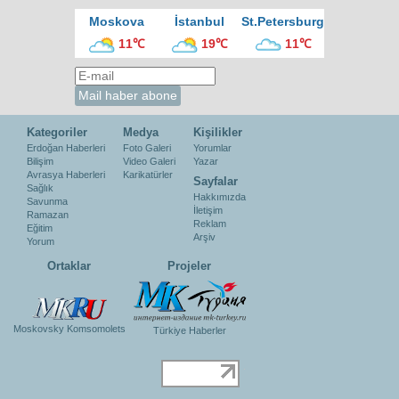
Moskova
İstanbul
St.Petersburg
11℃
19℃
11℃
Kategoriler
Medya
Kişilikler
Erdoğan Haberleri
Foto Galeri
Yorumlar
Bilişim
Video Galeri
Yazar
Avrasya Haberleri
Karikatürler
Sayfalar
Sağlık
Hakkımızda
Savunma
İletişim
Ramazan
Reklam
Eğitim
Arşiv
Yorum
Ortaklar
Projeler
Moskovsky Komsomolets
Türkiye Haberler