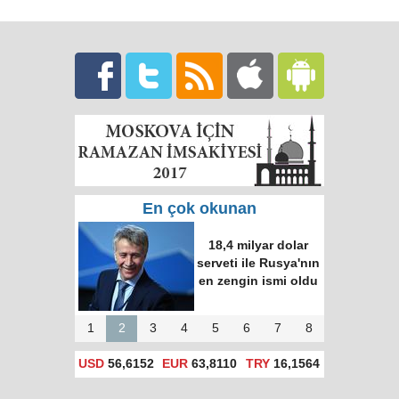
En çok okunan
18,4 milyar dolar
serveti ile Rusya'nın
en zengin ismi oldu
1
2
3
4
5
6
7
8
USD
56,6152
EUR
63,8110
TRY
16,1564