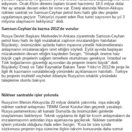
ediyorum. Ocak-Ekim dönemi toplam ticaret hacmimiz 18,5 milyar dolar.
Her ay artarak devam eden bir ivme var. Enerji alanında Mersin-Akkuyu
nükleer santrali ve Samsun-Ceyhan petrol boru hattı gibi dev projeler
uygulamaya geçiyor. Türkiye'yi ziyaret eden Rus turist sayısının bu yıl 3
milyona ulaşmasını bekliyoruz" dedi.
Samsun-Ceyhan'da kazma 2012'de vurulur
Rusya Devlet Başkanı Medvedev'in Ankara ziyaretinde Samsun-Ceyhan
petrol boru hattı ile ilgili mutabakat zaptının imzalandığını hatırlatan
Büyükelçi, önümüzdeki aylarda hattın inşasına yönelik hükümetlerarası
anlaşmanın imzalanacağını ümit ettiğini söyledi. Eylül ayında başlayan
müzakerelerin devam ettiğini kaydeden Sezgin, "Stratejik öneme haiz
büyük çaplı projelerin sağlam temellere oturtulması gerekiyor. İstanbul ve
Türk boğazlarının güvenliği açısından da projenin önemi büyük" dedi.
Büyükelçi Enerji ve Tabii Kaynaklar Bakanı Taner Yıldız'ın 2012'de proje ile
ilgili ilk kazmanın vurulabileceği yönündeki açıklamasını hatırlattı. Türkiye
bu projenin muhtelif veçheleri itibariyle Rusya'nın ortaklık yönündeki
taleplerine olumlu bakıyor.
Nükleer santralde işler yolunda
Rusya'nın Mersin Akkuyu'da 20 milyar dolarlık yatırımla inşa edeceği
nükleer santral anlaşması TBMM Genel Kurulun’dan geçerek yasalaştı.
Rusya parlamentosu alt kanadı Duma'da da önümüzdeki günlerde
onaylanması bekleniyor. Teknik uygulama ile ilgili bir kısım anlaşmaların da
imzalanmasının ardından inşa aşamasına geçilecek. Nükleer santralde
işlerin yolunda olduğunu ifade eden Sezgin, "Kısa bir süre içinde
sözkonusu projenin inşa sürecine ilişkin takvim konusunda daha somut