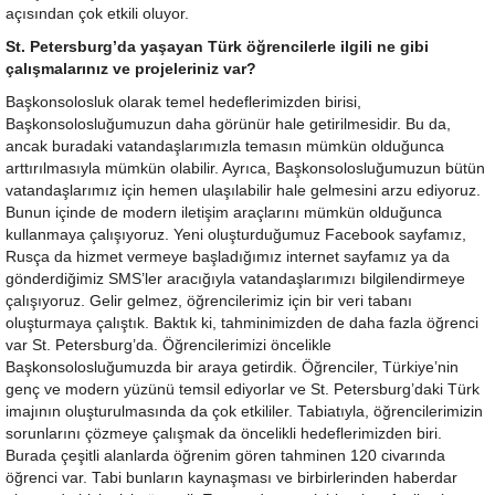
açısından çok etkili oluyor.
St. Petersburg’da yaşayan Türk öğrencilerle ilgili ne gibi
çalışmalarınız ve projeleriniz var?
Başkonsolosluk olarak temel hedeflerimizden birisi,
Başkonsolosluğumuzun daha görünür hale getirilmesidir. Bu da,
ancak buradaki vatandaşlarımızla temasın mümkün olduğunca
arttırılmasıyla mümkün olabilir. Ayrıca, Başkonsolosluğumuzun bütün
vatandaşlarımız için hemen ulaşılabilir hale gelmesini arzu ediyoruz.
Bunun içinde de modern iletişim araçlarını mümkün olduğunca
kullanmaya çalışıyoruz. Yeni oluşturduğumuz Facebook sayfamız,
Rusça da hizmet vermeye başladığımız internet sayfamız ya da
gönderdiğimiz SMS’ler aracığıyla vatandaşlarımızı bilgilendirmeye
çalışıyoruz. Gelir gelmez, öğrencilerimiz için bir veri tabanı
oluşturmaya çalıştık. Baktık ki, tahminimizden de daha fazla öğrenci
var St. Petersburg’da. Öğrencilerimizi öncelikle
Başkonsolosluğumuzda bir araya getirdik. Öğrenciler, Türkiye’nin
genç ve modern yüzünü temsil ediyorlar ve St. Petersburg’daki Türk
imajının oluşturulmasında da çok etkililer. Tabiatıyla, öğrencilerimizin
sorunlarını çözmeye çalışmak da öncelikli hedeflerimizden biri.
Burada çeşitli alanlarda öğrenim gören tahminen 120 civarında
öğrenci var. Tabi bunların kaynaşması ve birbirlerinden haberdar