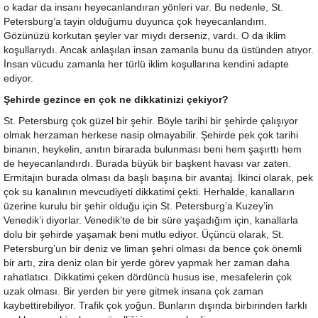
o kadar da insanı heyecanlandıran yönleri var. Bu nedenle, St.
Petersburg’a tayin olduğumu duyunca çok heyecanlandım.
Gözünüzü korkutan şeyler var mıydı derseniz, vardı. O da iklim
koşullarıydı. Ancak anlaşılan insan zamanla bunu da üstünden atıyor.
İnsan vücudu zamanla her türlü iklim koşullarına kendini adapte
ediyor.
Şehirde gezince en çok ne dikkatinizi çekiyor?
St. Petersburg çok güzel bir şehir. Böyle tarihi bir şehirde çalışıyor
olmak herzaman herkese nasip olmayabilir. Şehirde pek çok tarihi
binanın, heykelin, anıtın birarada bulunması beni hem şaşırttı hem
de heyecanlandırdı. Burada büyük bir başkent havası var zaten.
Ermitajın burada olması da başlı başına bir avantaj. İkinci olarak, pek
çok su kanalının mevcudiyeti dikkatimi çekti. Herhalde, kanalların
üzerine kurulu bir şehir olduğu için St. Petersburg’a Kuzey’in
Venedik’i diyorlar. Venedik’te de bir süre yaşadığım için, kanallarla
dolu bir şehirde yaşamak beni mutlu ediyor. Üçüncü olarak, St.
Petersburg’un bir deniz ve liman şehri olması da bence çok önemli
bir artı, zira deniz olan bir yerde görev yapmak her zaman daha
rahatlatıcı. Dikkatimi çeken dördüncü husus ise, mesafelerin çok
uzak olması. Bir yerden bir yere gitmek insana çok zaman
kaybettirebiliyor. Trafik çok yoğun. Bunların dışında birbirinden farklı