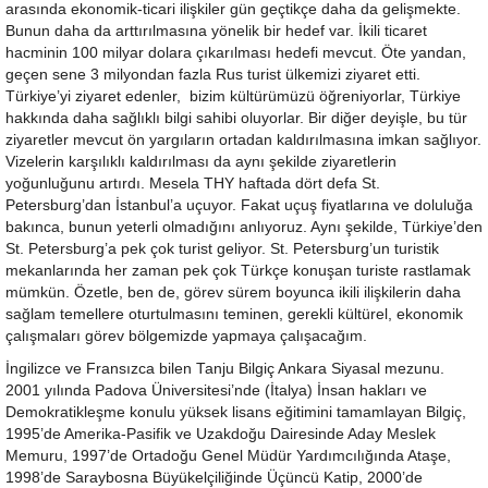
arasında ekonomik-ticari ilişkiler gün geçtikçe daha da gelişmekte.
Bunun daha da arttırılmasına yönelik bir hedef var. İkili ticaret
hacminin 100 milyar dolara çıkarılması hedefi mevcut. Öte yandan,
geçen sene 3 milyondan fazla Rus turist ülkemizi ziyaret etti.
Türkiye’yi ziyaret edenler, bizim kültürümüzü öğreniyorlar, Türkiye
hakkında daha sağlıklı bilgi sahibi oluyorlar. Bir diğer deyişle, bu tür
ziyaretler mevcut ön yargıların ortadan kaldırılmasına imkan sağlıyor.
Vizelerin karşılıklı kaldırılması da aynı şekilde ziyaretlerin
yoğunluğunu artırdı. Mesela THY haftada dört defa St.
Petersburg’dan İstanbul’a uçuyor. Fakat uçuş fiyatlarına ve doluluğa
bakınca, bunun yeterli olmadığını anlıyoruz. Aynı şekilde, Türkiye’den
St. Petersburg’a pek çok turist geliyor. St. Petersburg’un turistik
mekanlarında her zaman pek çok Türkçe konuşan turiste rastlamak
mümkün. Özetle, ben de, görev sürem boyunca ikili ilişkilerin daha
sağlam temellere oturtulmasını teminen, gerekli kültürel, ekonomik
çalışmaları görev bölgemizde yapmaya çalışacağım.
İngilizce ve Fransızca bilen Tanju Bilgiç Ankara Siyasal mezunu.
2001 yılında Padova Üniversitesi’nde (İtalya) İnsan hakları ve
Demokratikleşme konulu yüksek lisans eğitimini tamamlayan Bilgiç,
1995’de Amerika-Pasifik ve Uzakdoğu Dairesinde Aday Meslek
Memuru, 1997’de Ortadoğu Genel Müdür Yardımcılığında Ataşe,
1998’de Saraybosna Büyükelçiliğinde Üçüncü Katip, 2000’de