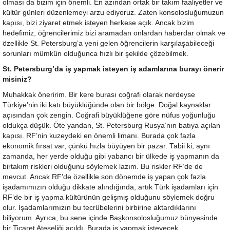
olması da bizim için önemli. En azından ortak bir takım faaliyetler ve
kültür günleri düzenlemeyi arzu ediyoruz. Zaten konsolosluğumuzun
kapısı, bizi ziyaret etmek isteyen herkese açık. Ancak bizim
hedefimiz, öğrencilerimiz bizi aramadan onlardan haberdar olmak ve
özellikle St. Petersburg’a yeni gelen öğrencilerin karşılaşabileceği
sorunları mümkün olduğunca hızlı bir şekilde çözebilmek.
St. Petersburg’da iş yapmak isteyen iş adamlarına burayı önerir
misiniz?
Muhakkak öneririm. Bir kere burası coğrafi olarak nerdeyse
Türkiye’nin iki katı büyüklüğünde olan bir bölge. Doğal kaynaklar
açısından çok zengin. Coğrafi büyüklüğene göre nüfus yoğunluğu
oldukça düşük. Öte yandan, St. Petersburg Rusya’nın batıya açılan
kapısı. RF’nin kuzeydeki en önemli limanı. Burada çok fazla
ekonomik fırsat var, çünkü hızla büyüyen bir pazar. Tabii ki, aynı
zamanda, her yerde olduğu gibi yabancı bir ülkede iş yapmanın da
birtakım riskleri olduğunu söylemek lazım. Bu riskler RF’de de
mevcut. Ancak RF’de özellikle son dönemde iş yapan çok fazla
işadamımızın olduğu dikkate alındığında, artık Türk işadamları için
RF’de bir iş yapma kültürünün gelişmiş olduğunu söylemek doğru
olur. İşadamlarımızın bu tecrübelerini birbirine aktardıklarını
biliyorum. Ayrıca, bu sene içinde Başkonsolosluğumuz bünyesinde
bir Ticaret Ateşeliği açıldı. Burada iş yapmak isteyecek