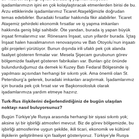
işadamlarımızın işini en çok kolaylaştıracak etmenlerden birisi de bu.
Arzu ettiklerinde işadamlarımız Ticaret Ataşeliğimizle doğrudan
temas edebilirler. Buradaki fırsatlar hakkında fikir alabilirler. Ticaret
Ataşemiz şehirdeki ekonomik fırsatlar ve iş yapma imkanları
hakkında geniş bilgi sahibidir. Öte yandan, burada iş yapan büyük
inşaat firmalarımız var. Rönesans İnşaat, uzun yıllardır burada. İçtaş
İnşaat halen havalimanının renovasyonu ve Batı Otoyolu’nun inşaatı
gibi projeleri yürütüyor. Bunun dışında irili ufaklı pek çok alanda
faaliyet gösteren firmalar var. Mesela Şişecam gurubunun görev
bölgemizde faaliyet gösteren fabrikaları var. Bunları göz önünde
bulundurduğumuz da demek ki Kuzey Batı Fedaral Bölgesinde iş
yapılması açısından herhangi bir sıkıntı yok. Ama önemli olan St.
Petersburg’a gelerek, buradaki imkanları araştırmak. İşadamlarımız
için burada pek çok fırsat var ve Başkonsolosluk olarak
işadamlarımıza yardım etmeye hazırız.
Turk-Rus ilişkilerini değerlendirdiğiniz de bugün ulaşılan
noktayı nasıl buluyorsunuz?
Bugün Türkiye’yle Rusya arasında herhangi bir siyasi sıkıntı yok;
aksine iyi bir işbirliği atmosferi mevcut. Biz de görev bölgemizde, bu
işbirliği atmosferine uygun şekilde, ikili ticari, ekonomik ve kültürel
ilişkilerin geliştirilmesi için faaliyet gösteriyoruz. Türkiye’yle Rusya