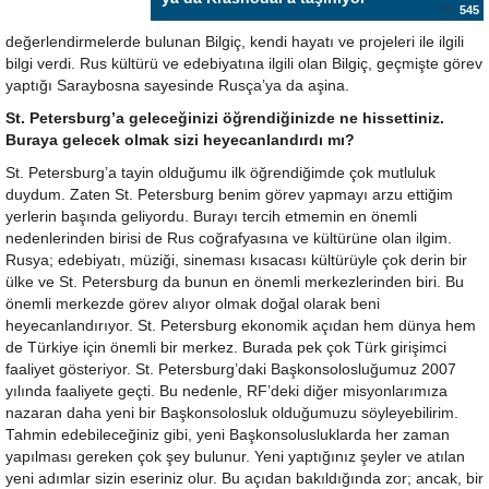
545
değerlendirmelerde bulunan Bilgiç, kendi hayatı ve projeleri ile ilgili
bilgi verdi. Rus kültürü ve edebiyatına ilgili olan Bilgiç, geçmişte görev
yaptığı Saraybosna sayesinde Rusça’ya da aşina.
St. Petersburg’a geleceğinizi öğrendiğinizde ne hissettiniz.
Buraya gelecek olmak sizi heyecanlandırdı mı?
St. Petersburg’a tayin olduğumu ilk öğrendiğimde çok mutluluk
duydum. Zaten St. Petersburg benim görev yapmayı arzu ettiğim
yerlerin başında geliyordu. Burayı tercih etmemin en önemli
nedenlerinden birisi de Rus coğrafyasına ve kültürüne olan ilgim.
Rusya; edebiyatı, müziği, sineması kısacası kültürüyle çok derin bir
ülke ve St. Petersburg da bunun en önemli merkezlerinden biri. Bu
önemli merkezde görev alıyor olmak doğal olarak beni
heyecanlandırıyor. St. Petersburg ekonomik açıdan hem dünya hem
de Türkiye için önemli bir merkez. Burada pek çok Türk girişimci
faaliyet gösteriyor. St. Petersburg’daki Başkonsolosluğumuz 2007
yılında faaliyete geçti. Bu nedenle, RF’deki diğer misyonlarımıza
nazaran daha yeni bir Başkonsolosluk olduğumuzu söyleyebilirim.
Tahmin edebileceğiniz gibi, yeni Başkonsolusluklarda her zaman
yapılması gereken çok şey bulunur. Yeni yaptığınız şeyler ve atılan
yeni adımlar sizin eseriniz olur. Bu açıdan bakıldığında zor; ancak, bir