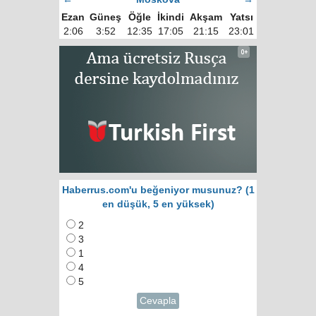
Ezan
Güneş
Öğle
İkindi
Akşam
Yatsı
2:06
3:52
12:35
17:05
21:15
23:01
Haberrus.com'u beğeniyor musunuz? (1
en düşük, 5 en yüksek)
2
3
1
4
5
Cevapla