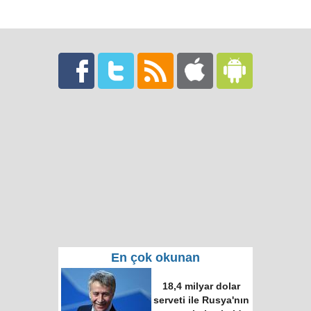
En çok okunan
Putin ve Erdoğan
Time dergisinin
"dünyanın en etkili