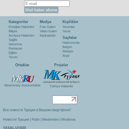
Kategoriler
Medya
Kişilikler
Erdoğan Haberleri
Foto Galeri
Yorumlar
Bilişim
Video Galeri
Yazar
Avrasya Haberleri
Karikatürler
Sayfalar
Sağlık
Hakkımızda
Savunma
İletişim
Ramazan
Reklam
Eğitim
Arşiv
Yorum
Ortaklar
Projeler
Moskovsky Komsomolets
Türkiye Haberler
Все новости Турции в Вашем смартфоне!
Новости Турции
|
Putin
|
Medvedev
|
Moskova
YASAL UYARI