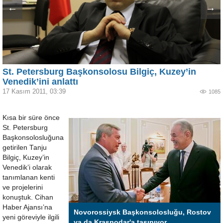
←
→
St. Petersburg Başkonsolosu Bilgiç, Kuzey’in
Venedik’ini anlattı
17 Kasım 2011, 03:39
1085
Kısa bir süre önce
St. Petersburg
Başkonsolosluğuna
getirilen Tanju
Bilgiç, Kuzey’in
Venedik’i olarak
tanımlanan kenti
ve projelerini
konuştuk. Cihan
Haber Ajansı’na
Novorossiysk Başkonsolosluğu, Rostov
yeni göreviyle ilgili
ya da Krasnodar'a taşınıyor