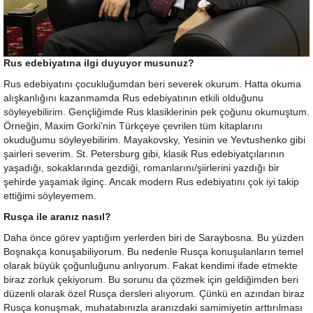
Rus edebiyatına ilgi duyuyor musunuz?
Rus edebiyatını çocukluğumdan beri severek okurum. Hatta okuma
alışkanlığını kazanmamda Rus edebiyatının etkili olduğunu
söyleyebilirim. Gençliğimde Rus klasiklerinin pek çoğunu okumuştum.
Örneğin, Maxim Gorki’nin Türkçeye çevrilen tüm kitaplarını
okuduğumu söyleyebilirim. Mayakovsky, Yesinin ve Yevtushenko gibi
şairleri severim. St. Petersburg gibi, klasik Rus edebiyatçılarının
yaşadığı, sokaklarında gezdiği, romanlarını/şiirlerini yazdığı bir
şehirde yaşamak ilginç. Ancak modern Rus edebiyatını çok iyi takip
ettiğimi söyleyemem.
Rusça ile aranız nasıl?
Daha önce görev yaptığım yerlerden biri de Saraybosna. Bu yüzden
Boşnakça konuşabiliyorum. Bu nedenle Rusça konuşulanların temel
olarak büyük çoğunluğunu anlıyorum. Fakat kendimi ifade etmekte
biraz zorluk çekiyorum. Bu sorunu da çözmek için geldiğimden beri
düzenli olarak özel Rusça dersleri alıyorum. Çünkü en azından biraz
Rusça konuşmak, muhatabınızla aranızdaki samimiyetin arttırılması