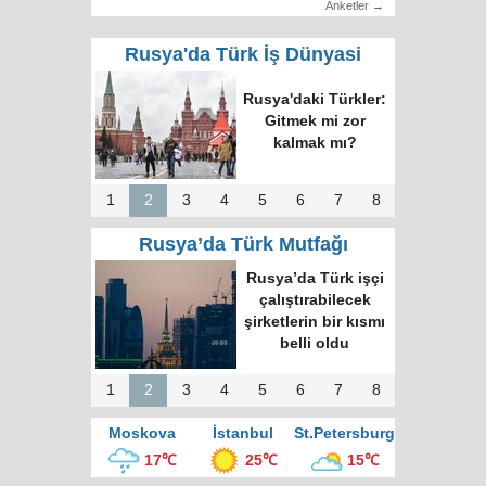
Anketler →
Rusya'da Türk İş Dünyasi
RUTID üyeleri ve
Putin’in temsilcisi
Moskova’da bir
araya geldi
1
2
3
4
5
6
7
8
Rusya’da Türk Mutfağı
Moskova’nın en
büyük kültür
merkezinde “Türk
Kahvesi Gecesi”
düzenlendi
1
2
3
4
5
6
7
8
Moskova
İstanbul
St.Petersburg
17℃
25℃
15℃