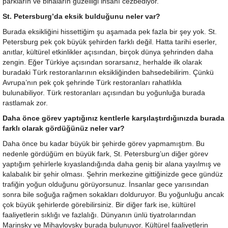
parkların ve binaların güzelliği insanı cezbediyor.
St. Petersburg’da eksik bulduğunu neler var?
Burada eksikliğini hissettiğim şu aşamada pek fazla bir şey yok. St.
Petersburg pek çok büyük şehirden farklı değil. Hatta tarihi eserler,
anıtlar, kültürel etkinlikler açısından, birçok dünya şehrinden daha
zengin. Eğer Türkiye açısından sorarsanız, herhalde ilk olarak
buradaki Türk restoranlarının eksikliğinden bahsedebilirim. Çünkü
Avrupa’nın pek çok şehrinde Türk restoranları rahatlıkla
bulunabiliyor. Türk restoranları açısından bu yoğunluğa burada
rastlamak zor.
Daha önce görev yaptığınız kentlerle karşılaştırdığınızda burada
farklı olarak gördüğünüz neler var?
Daha önce bu kadar büyük bir şehirde görev yapmamıştım. Bu
nedenle gördüğüm en büyük fark, St. Petersburg’un diğer görev
yaptığım şehirlerle kıyaslandığında daha geniş bir alana yayılmış ve
kalabalık bir şehir olması. Şehrin merkezine gittiğinizde gece gündüz
trafiğin yoğun olduğunu görüyorsunuz. İnsanlar gece yarısından
sonra bile soğuğa rağmen sokakları dolduruyor. Bu yoğunluğu ancak
çok büyük şehirlerde görebilirsiniz. Bir diğer fark ise, kültürel
faaliyetlerin sıklığı ve fazlalığı. Dünyanın ünlü tiyatrolarından
Marinsky ve Mihaylovsky burada bulunuyor. Kültürel faaliyetlerin