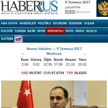
5 Temmuz 2017
çarşamba
18:24
Moskova
Haberrus.com
ANA SAYFA
HABERLER
POLITIKA
EKONOMI
GÜNDEM
YAŞAM
KÜLTÜR
TURIZM
BILIM
SPOR
RÖPORTAJ
FOTO
VIDEO
RUSÇA
İLETİŞİM
Namaz Vakitleri — 5 Temmuz 2017
←
Moskova
→
Ezan
Güneş
Öğle
İkindi
Akşam
Yatsı
2:06
3:52
12:35
17:05
21:15
23:01
USD
59,5787
EUR
67,6754
TRY
16,6203