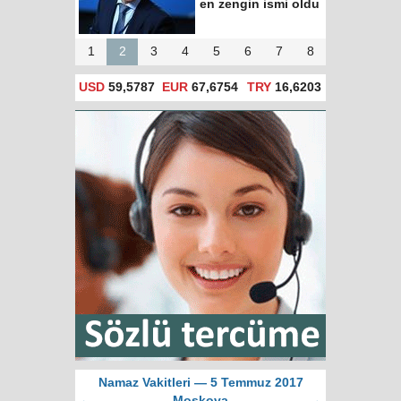
100 ismi" listesine
girdi
1
2
3
4
5
6
7
8
USD
59,5787
EUR
67,6754
TRY
16,6203
Namaz Vakitleri — 5 Temmuz 2017
←
Moskova
→