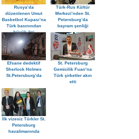
Rusya’da
Türk-Rus Kültür
düzenlenen Umut
Merkezi’nden St.
Basketbol Kupası’na
Petersburg’da
Türk basınından
bayram şenliği
büyük ilgi
Efsane dedektif
St. Petersburg
Sherlock Holmes
Gemicilik Fuarı’na
St.Petersburg’da
Türk şirketler akın
etti
İlk vizesiz Türkler St.
Petersburg
havalimanında