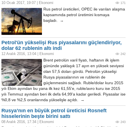
10 Ocak 2017, 19:07
|
Ekonomi
171
Rus petrol üreticileri, OPEC ile varılan alaşma
kapsamında petrol üretimini kısmaya
başladı. →
Petrol'ün yükselişi Rus piyasalarını güçlendiriyor,
dolar 62 rublenin altı indi
12 Aralık 2016, 13:04
|
Ekonomi
242
Brent petrolün varil fiyatı, haftanın ilk işlem
gününde yaklaşık 17 ayın en yüksek seviyesi
olan 57,5 doları gördü. Petrolün yükselişi
Rusya piyasalarının ve rublenin de
güçlenmesini sağladı. Ruble/dolar kuru 2015
yılı Ekim ayından bu yana ilk kez 61,55'e, ruble/avro kuru ise 2015
yılı Temmuz ayından beri ilk defa 64,99'a kadar geriledi. Piyasalar ise
%0,8 ve %2,5 oranlarında yükselişle açıldı. →
Rusya’nın en büyük petrol üreticisi Rosneft
hisselerinin beşte birini sattı
08 Aralık 2016, 17:34
|
Ekonomi
243