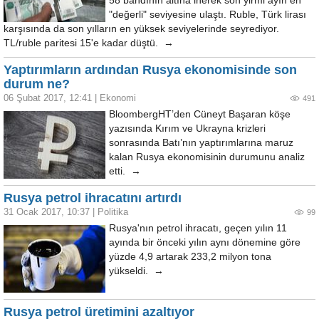
58 bandının altına inerek son yirmi ayın en
"değerli" seviyesine ulaştı. Ruble, Türk lirası
karşısında da son yılların en yüksek seviyelerinde seyrediyor.
TL/ruble paritesi 15'e kadar düştü. →
Yaptırımların ardından Rusya ekonomisinde son
durum ne?
06 Şubat 2017, 12:41
|
Ekonomi
491
BloombergHT’den Cüneyt Başaran köşe
yazısında Kırım ve Ukrayna krizleri
sonrasında Batı’nın yaptırımlarına maruz
kalan Rusya ekonomisinin durumunu analiz
etti. →
Rusya petrol ihracatını artırdı
31 Ocak 2017, 10:37
|
Politika
99
Rusya'nın petrol ihracatı, geçen yılın 11
ayında bir önceki yılın aynı dönemine göre
yüzde 4,9 artarak 233,2 milyon tona
yükseldi. →
Rusya petrol üretimini azaltıyor