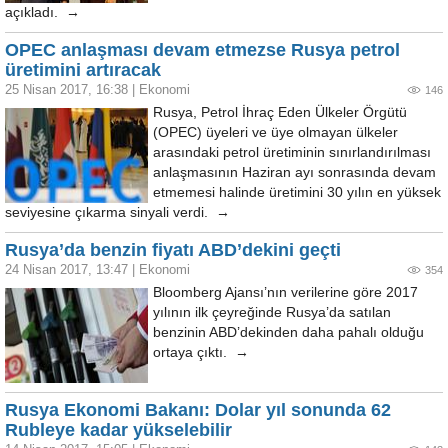
açıkladı. →
OPEC anlaşması devam etmezse Rusya petrol
üretimini artıracak
25 Nisan 2017, 16:38
|
Ekonomi
146
Rusya, Petrol İhraç Eden Ülkeler Örgütü
(OPEC) üyeleri ve üye olmayan ülkeler
arasındaki petrol üretiminin sınırlandırılması
anlaşmasının Haziran ayı sonrasında devam
etmemesi halinde üretimini 30 yılın en yüksek
seviyesine çıkarma sinyali verdi. →
Rusya’da benzin fiyatı ABD’dekini geçti
24 Nisan 2017, 13:47
|
Ekonomi
354
Bloomberg Ajansı’nın verilerine göre 2017
yılının ilk çeyreğinde Rusya’da satılan
benzinin ABD’dekinden daha pahalı olduğu
ortaya çıktı. →
Rusya Ekonomi Bakanı: Dolar yıl sonunda 62
Rubleye kadar yükselebilir