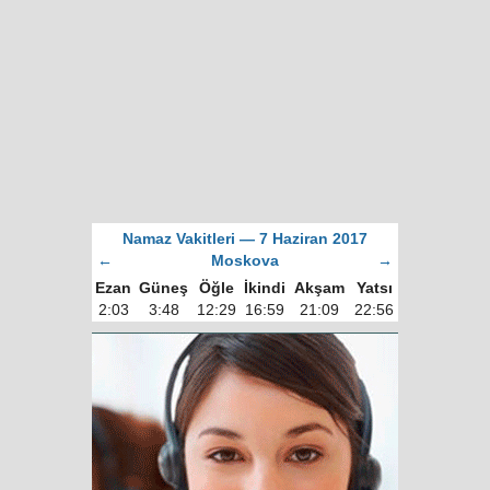
Namaz Vakitleri — 7 Haziran 2017
←
Moskova
→
Ezan
Güneş
Öğle
İkindi
Akşam
Yatsı
2:03
3:48
12:29
16:59
21:09
22:56