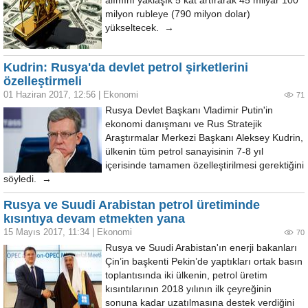
alımını yaklaşık 5 kat artırarak 45 milyar 100
milyon rubleye (790 milyon dolar)
yükseltecek. →
Kudrin: Rusya'da devlet petrol şirketlerini
özelleştirmeli
01 Haziran 2017, 12:56
|
Ekonomi
71
Rusya Devlet Başkanı Vladimir Putin'in
ekonomi danışmanı ve Rus Stratejik
Araştırmalar Merkezi Başkanı Aleksey Kudrin,
ülkenin tüm petrol sanayisinin 7-8 yıl
içerisinde tamamen özelleştirilmesi gerektiğini
söyledi. →
Rusya ve Suudi Arabistan petrol üretiminde
kısıntıya devam etmekten yana
15 Mayıs 2017, 11:34
|
Ekonomi
70
Rusya ve Suudi Arabistan'ın enerji bakanları
Çin’in başkenti Pekin’de yaptıkları ortak basın
toplantısında iki ülkenin, petrol üretim
kısıntılarının 2018 yılının ilk çeyreğinin
sonuna kadar uzatılmasına destek verdiğini