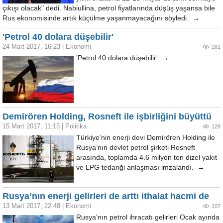
çıkışı olacak" dedi. Nabiullina, petrol fiyatlarında düşüş yaşansa bile
Rus ekonomisinde artık küçülme yaşanmayacağını söyledi. →
'Petrol 40 dolara düşebilir'
24 Mart 2017, 16:23
|
Ekonomi
281
'Petrol 40 dolara düşebilir' →
Demirören Holding, Rosneft ile işbirliğini büyüttü
15 Mart 2017, 11:15
|
Politika
128
Türkiye’nin enerji devi Demirören Holding ile
Rusya’nın devlet petrol şirketi Rosneft
arasında, toplamda 4.6 milyon ton dizel yakıt
ve LPG tedariği anlaşması imzalandı. →
Rusya’nın enerji gelirleri de arttı ithalat hacmi de
13 Mart 2017, 22:48
|
Ekonomi
107
Rusya'nın petrol ihracatı gelirleri Ocak ayında