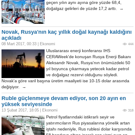
geçen yılın aynı ayına göre yüzde 68,4,
doğalgaz gelirleri de yüzde 17,2 arttı. →
Novak, Rusya'nın kaç yıllık doğal kaynağı kaldığını
açıkladı
08 Mart 2017, 00:33
|
Ekonomi
444
Uluslararası enerji konferansı IHS
CERAWeek'de konuşan Rusya Enerji Bakanı
Aleksandr Novak, Rusya'nın önümüzdeki 50
yıl boyunca çıkarmaya yetecek kadar petrol
ve doğalgaz rezervi olduğunu söyledi.
Novak'a göre varil başına üretim maaliyeti ise 10-15 dolar arasında
değişiyor. →
Ruble güçlenmeye devam ediyor, son 20 ayın en
yüksek seviyesinde
13 Şubat 2017, 18:05
|
Ekonomi
318
Petrol fiyatlarındaki istikrarlı seyir ve
yatırımcıların Rus piyasalarına yönelik artan
iştahı nedeniyle, Rus rublesi dolar karşısında