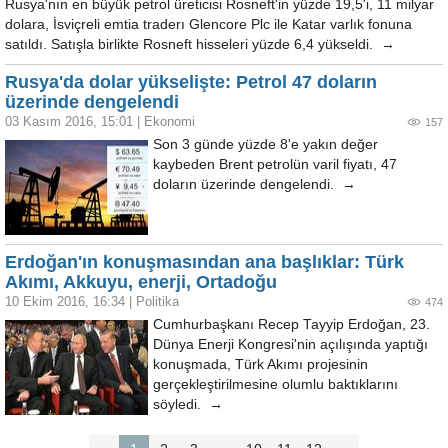
Rusya'nın en büyük petrol üreticisi Rosneft'in yüzde 19,5'i, 11 milyar
dolara, İsviçreli emtia traderı Glencore Plc ile Katar varlık fonuna
satıldı. Satışla birlikte Rosneft hisseleri yüzde 6,4 yükseldi. →
Rusya'da dolar yükselişte: Petrol 47 doların
üzerinde dengelendi
03 Kasım 2016, 15:01
|
Ekonomi
157
Son 3 günde yüzde 8'e yakın değer
kaybeden Brent petrolün varil fiyatı, 47
doların üzerinde dengelendi. →
Erdoğan'ın konuşmasından ana başlıklar: Türk
Akımı, Akkuyu, enerji, Ortadoğu
10 Ekim 2016, 16:34
|
Politika
474
Cumhurbaşkanı Recep Tayyip Erdoğan, 23.
Dünya Enerji Kongresi'nin açılışında yaptığı
konuşmada, Türk Akımı projesinin
gerçekleştirilmesine olumlu baktıklarını
söyledi. →