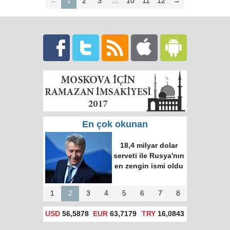
←
1
2
3
…
10
11
12
→
En çok okunan
18,4 milyar dolar
serveti ile Rusya'nın
en zengin ismi oldu
1
2
3
4
5
6
7
8
USD
56,5878
EUR
63,7179
TRY
16,0843