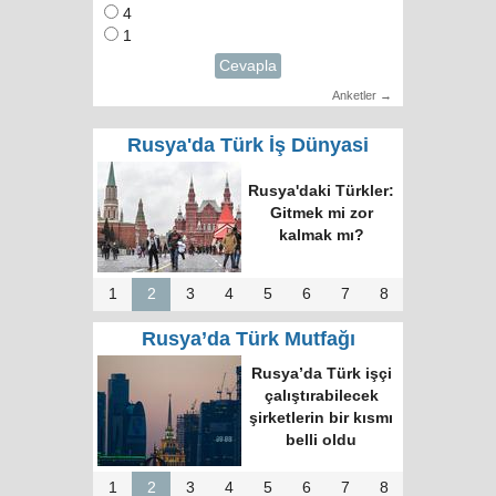
4
1
Cevapla
Anketler →
Rusya'da Türk İş Dünyasi
Rusya'daki Türkler:
Gitmek mi zor
kalmak mı?
1
2
3
4
5
6
7
8
Rusya’da Türk Mutfağı
Rusya’da Türk işçi
çalıştırabilecek
şirketlerin bir kısmı
belli oldu
1
2
3
4
5
6
7
8