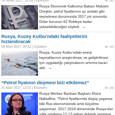
14 Nisan 2017, 15:05
|
Ekonomi
143
Rusya Ekonomik Kalkınma Bakanı Maksim
Oreşkin, petrol fiyatlarının şu andaki gibi
seyretmesi durumunda 2017 yılı sonunda
Dolar kurunun 62 Rubleye kadar
yükselebileceğini söyledi. →
Rusya, Kuzey Kutbu'ndaki faaliyetlerini
hızlandıracak
28 Mart 2017, 20:53
|
Gündem
135
Rusya, Kuzey Kutbu'ndaki enerji
kaynaklarının araştırılması ve geliştirilmesi
için uyguladığı çalışmalarını artırma kararı
aldı. →
“Petrol fiyatının düşmesi bizi etkilemez”
25 Mart 2017, 13:51
|
Ekonomi
130
Rusya Merkez Bankası Başkanı Elvira
Nabiullina, "Petrol fiyatlarında düşüş yaşansa
bile Rus ekonomisinde artık küçülme
yaşanmaz. 2017-2019 döneminde Rusya'dan
yıllık ortalama 12-13 milyar dolarlık sermaye