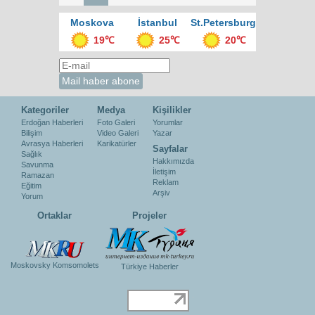
Moskova
İstanbul
St.Petersburg
19℃
25℃
20℃
Kategoriler
Medya
Kişilikler
Erdoğan Haberleri
Foto Galeri
Yorumlar
Bilişim
Video Galeri
Yazar
Avrasya Haberleri
Karikatürler
Sayfalar
Sağlık
Hakkımızda
Savunma
İletişim
Ramazan
Reklam
Eğitim
Arşiv
Yorum
Ortaklar
Projeler
Moskovsky Komsomolets
Türkiye Haberler