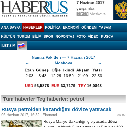
7 Haziran 2017
çarşamba
20:29
Moskova
Haberrus.com
ANA SAYFA
HABERLER
POLITIKA
EKONOMI
GÜNDEM
YAŞAM
KÜLTÜR
TURIZM
BILIM
SPOR
RÖPORTAJ
FOTO
VIDEO
RUSÇA
İLETİŞİM
Namaz Vakitleri — 7 Haziran 2017
←
Moskova
→
Ezan
Güneş
Öğle
İkindi
Akşam
Yatsı
2:03
3:48
12:29
16:59
21:09
22:56
USD
56,5878
EUR
63,7179
TRY
16,0843
Tüm haberler Teg haberler: petrol
Rusya petrolden kazandığını dövize yatıracak
06 Haziran 2017, 16:32
|
Ekonomi
87
Rusya Maliye Bakanlığı iç piyasada döviz