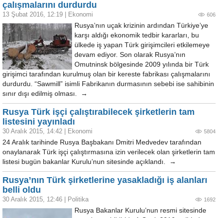
çalışmalarını durdurdu
13 Şubat 2016, 12:19
|
Ekonomi
606
Rusya’nın uçak krizinin ardından Türkiye’ye
karşı aldığı ekonomik tedbir kararları, bu
ülkede iş yapan Türk girişimcileri etkilemeye
devam ediyor. Son olarak Rusya’nın
Omutninsk bölgesinde 2009 yılında bir Türk
girişimci tarafından kurulmuş olan bir kereste fabrikası çalışmalarını
durdurdu. “Sawmill” isimli Fabrikanın durmasının sebebi ise sahibinin
sınır dışı edilmiş olması. →
Rusya Türk işçi çalıştırabilecek şirketlerin tam
listesini yayınladı
30 Aralık 2015, 14:42
|
Ekonomi
5804
24 Aralık tarihinde Rusya Başbakanı Dmitri Medvedev tarafından
onaylanarak Türk işçi çalıştırmasına izin verilecek olan şirketlerin tam
listesi bugün bakanlar Kurulu’nun sitesinde açıklandı. →
Rusya’nın Türk şirketlerine yasakladığı iş alanları
belli oldu
30 Aralık 2015, 12:46
|
Politika
1692
Rusya Bakanlar Kurulu’nun resmi sitesinde