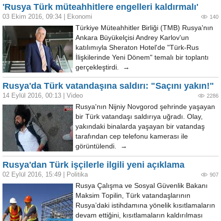
'Rusya Türk müteahhitlere engelleri kaldırmalı'
03 Ekim 2016, 09:34
|
Ekonomi
140
Türkiye Müteahhitler Birliği (TMB) Rusya'nın
Ankara Büyükelçisi Andrey Karlov'un
katılımıyla Sheraton Hotel'de "Türk-Rus
İlişkilerinde Yeni Dönem" temalı bir toplantı
gerçekleştirdi. →
Rusya'da Türk vatandaşına saldırı: "Saçını yakın!"
14 Eylül 2016, 00:13
|
Video
2286
Rusya'nın Nijniy Novgorod şehrinde yaşayan
bir Türk vatandaşı saldırıya uğradı. Olay,
yakındaki binalarda yaşayan bir vatandaş
tarafından cep telefonu kamerası ile
görüntülendi. →
Rusya'dan Türk işçilerle ilgili yeni açıklama
02 Eylül 2016, 15:49
|
Politika
907
Rusya Çalışma ve Sosyal Güvenlik Bakanı
Maksim Topilin, Türk vatandaşlarının
Rusya’daki istihdamına yönelik kısıtlamaların
devam ettiğini, kısıtlamaların kaldırılması