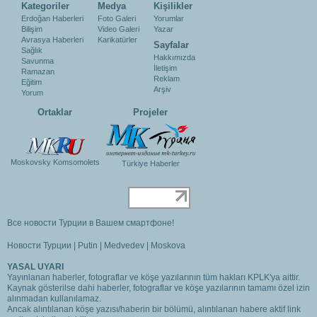
Kategoriler
Medya
Kişilikler
Erdoğan Haberleri
Foto Galeri
Yorumlar
Bilişim
Video Galeri
Yazar
Avrasya Haberleri
Karikatürler
Sayfalar
Sağlık
Hakkımızda
Savunma
İletişim
Ramazan
Reklam
Eğitim
Arşiv
Yorum
Ortaklar
Projeler
Moskovsky Komsomolets
Türkiye Haberler
Все новости Турции в Вашем смартфоне!
Новости Турции
|
Putin
|
Medvedev
|
Moskova
YASAL UYARI
Yayınlanan haberler, fotograflar ve köşe yazılarının tüm hakları KPLK'ya aittir.
Kaynak gösterilse dahi haberler, fotograflar ve köşe yazılarının tamamı özel izin
alınmadan kullanılamaz.
Ancak alıntılanan köşe yazısı/haberin bir bölümü, alıntılanan habere aktif link