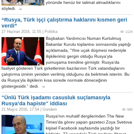
yönünde henüz bir talimat almadıklarını
söyledi. →
“Rusya, Türk işçi çalıştırma haklarını kısmen geri
verdi”
27 Haziran 2016, 11:55
|
Politika
1129
Başbakan Yardımcısı Numan Kurtulmuş
Bakanlar Kurulu toplantısı sonrasında yaptığı
açıklamada, “Yine uçak düşmesi nedeniyle
ilişkilerimiz gergin olduğu Rusya’yla
yumuşama trendine girmiştir. Rusya’da
faaliyet gösteren Türk şirketlerinin bazılarının Türk vatandaşlarını
çalıştırma izninin yeniden verilmiş olduğunu da belirtmek isterim. Bu
da Rusya’yla ilişkilerin kısa sürede normale döneceğinin
göstergesidir.” dedi. →
"Ünlü Türk işadamı casusluk suçlamasıyla
Rusya’da hapiste" iddiası
21 Mayıs 2016, 17:54
|
Gündem
990
Rusya'nın muhalif dergilerinden The New
Times'da görev yapan gazeteci Zoya Svetova
kişisel Facebook sayfasında yazdığı bir