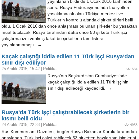
yayınlanan bildiride 1 Ocak 2016 tarihinden
sonra Rusya Federasyonu’nda faaliyetleri
yasaklanacak olan Türkiye merkezli ve
Türklerin kontrolü altındaki şirket türleri belli
oldu. 1 Ocak 2016’dan önce anlaşması bulunan şirketler bu yasaktan
muaf tutulacak. Rusya tarafından daha önce 53 şirkete Türk işçi
çalıştırma izni verilmiş fakat bu şirketlerin tam listesi
yayınlanmamıştı. →
Kaçak çalıştığı iddia edilen 11 Türk işçi Rusya’dan
sınır dışı ediliyor
25 Aralık 2015, 15:42
|
Politika
534
Rusya’nın Başkurdistan Cumhuriyeti’nde
kaçak çalıştığı iddia edilen 11 Türk işçinin
sınır dışı edileceği kaydedildi. →
Rusya’da Türk işçi çalıştırabilecek şirketlerin bir
kısmı belli oldu
24 Aralık 2015, 22:33
|
Politika
4958
Rus Kommersant Gazetesi, bugün Rusya Bakanlar Kurulu tarafından
onaylanan, Türk işçi çalıştırabilecek 53 şirketten bazılarının isimlerini