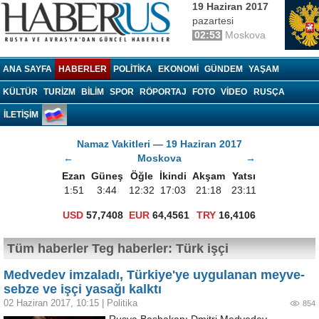
19 Haziran 2017
pazartesi
02:53
Moskova
Haberrus.com
ANA SAYFA
HABERLER
POLITIKA
EKONOMI
GÜNDEM
YAŞAM
KÜLTÜR
TURIZM
BILIM
SPOR
RÖPORTAJ
FOTO
VIDEO
RUSÇA
İLETİŞİM
Namaz Vakitleri — 19 Haziran 2017
←
Moskova
→
Ezan
Güneş
Öğle
İkindi
Akşam
Yatsı
1:51
3:44
12:32
17:03
21:18
23:11
USD
57,7408
EUR
64,4561
TRY
16,4106
Tüm haberler Teg haberler: Türk işçi
Medvedev imzaladı, Türkiye'ye uygulanan meyve-
sebze ve işçi yasağı kalktı
02 Haziran 2017, 10:15
|
Politika
854