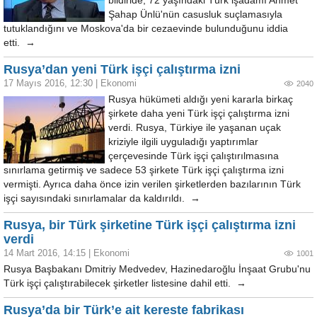
bildiride, 72 yaşındaki Türk işadamı Ahmet
Şahap Ünlü'nün casusluk suçlamasıyla
tutuklandığını ve Moskova'da bir cezaevinde bulunduğunu iddia
etti. →
Rusya’dan yeni Türk işçi çalıştırma izni
17 Mayıs 2016, 12:30
|
Ekonomi
2040
Rusya hükümeti aldığı yeni kararla birkaç
şirkete daha yeni Türk işçi çalıştırma izni
verdi. Rusya, Türkiye ile yaşanan uçak
kriziyle ilgili uyguladığı yaptırımlar
çerçevesinde Türk işçi çalıştırılmasına
sınırlama getirmiş ve sadece 53 şirkete Türk işçi çalıştırma izni
vermişti. Ayrıca daha önce izin verilen şirketlerden bazılarının Türk
işçi sayısındaki sınırlamalar da kaldırıldı. →
Rusya, bir Türk şirketine Türk işçi çalıştırma izni
verdi
14 Mart 2016, 14:15
|
Ekonomi
1001
Rusya Başbakanı Dmitriy Medvedev, Hazinedaroğlu İnşaat Grubu'nu
Türk işçi çalıştırabilecek şirketler listesine dahil etti. →
Rusya’da bir Türk’e ait kereste fabrikası