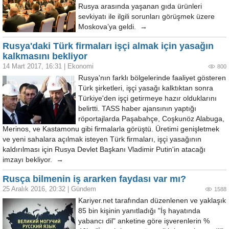
Rusya arasında yaşanan gıda ürünleri
sevkiyatı ile ilgili sorunları görüşmek üzere
Moskova’ya geldi. →
Rusya'daki Türk firmaları işçi almak için yasağın
kalkmasını bekliyor
14 Mart 2017, 16:31
|
Ekonomi
800
Rusya'nın farklı bölgelerinde faaliyet gösteren
Türk şirketleri, işçi yasağı kalktıktan sonra
Türkiye'den işçi getirmeye hazır olduklarını
belirtti. TASS haber ajansının yaptığı
röportajlarda Paşabahçe, Coşkunöz Alabuga,
Merinos, ve Kastamonu gibi firmalarla görüştü. Üretimi genişletmek
ve yeni sahalara açılmak isteyen Türk firmaları, işçi yasağının
kaldırılması için Rusya Devlet Başkanı Vladimir Putin'in atacağı
imzayı bekliyor. →
Rusça bilmenin iş ararken faydası var mı?
25 Aralık 2016, 20:32
|
Gündem
1588
Kariyer.net tarafından düzenlenen ve yaklaşık
85 bin kişinin yanıtladığı "İş hayatında
yabancı dil" anketine göre işverenlerin %