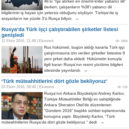
46’sı "İşe alırken en önemli kriter yabancı dil"
derken; çalışanların %38’i yabancı dil
bilgilerinin iş hayatı için yetersiz olduğunu söylüyor. Türkiye'de iş
arayanların ise yüzde 3'ü Rusça biliyor. →
Rusya’da Türk işçi çalıştırabilen şirketler listesi
genişledi
11 Ekim 2016, 21:49
|
Ekonomi
1808
Rus hükümeti, bugün aldığı kararla Türk işçi
çalıştırmasına izin verilen şirketler listesine 8
yeni şirket daha ekledi. Hükümetin konuyla
ilgili kararı Rusya’nın resmi yürütme bilgileri
sitesinde yayınlandı. →
‘Türk müteahhitlerini dört gözle bekliyoruz’
03 Ekim 2016, 09:40
|
Ekonomi
230
Rusya'nın Ankara Büyükelçisi Andrey Karlov,
Türkiye Müteahhitler Birliği ev sahipliğinde
Ankara Sheraton Otel'de düzenlenen
"Gündem 2016" başlıklı sohbet toplantısında
konuşma yaptı. Büyükelçi Karlov, “Türk
müteahhitlerini Rusya’da dört gözle bekliyoruz.” dedi. →