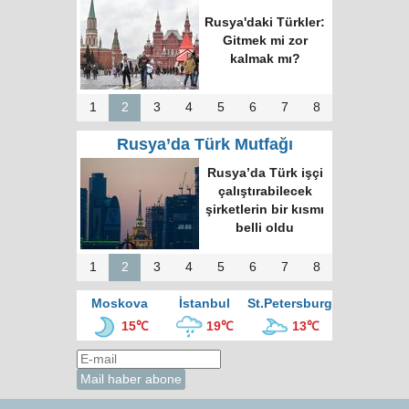
Rusya'daki Türkler:
Gitmek mi zor
kalmak mı?
1
2
3
4
5
6
7
8
Rusya’da Türk Mutfağı
Rusya’da Türk işçi
çalıştırabilecek
şirketlerin bir kısmı
belli oldu
1
2
3
4
5
6
7
8
Moskova
İstanbul
St.Petersburg
15℃
19℃
13℃