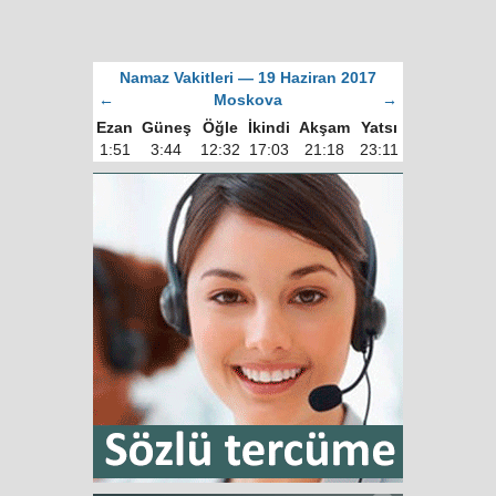
Namaz Vakitleri — 19 Haziran 2017
←
Moskova
→
Ezan
Güneş
Öğle
İkindi
Akşam
Yatsı
1:51
3:44
12:32
17:03
21:18
23:11