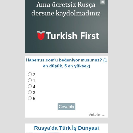
Haberrus.com'u beğeniyor musunuz? (1
en düşük, 5 en yüksek)
2
1
4
3
5
Cevapla
Anketler →
Rusya'da Türk İş Dünyasi