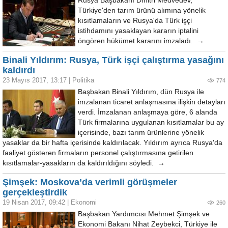
Rusya Başbakanı Dmitri Medvedev,
Türkiye'den tarım ürünü alımına yönelik
kısıtlamaların ve Rusya'da Türk işçi
istihdamını yasaklayan kararın iptalini
öngören hükümet kararını imzaladı. →
Binali Yıldırım: Rusya, Türk işçi çalıştırma yasağını
kaldırdı
23 Mayıs 2017, 13:17
|
Politika
774
Başbakan Binali Yıldırım, dün Rusya ile
imzalanan ticaret anlaşmasına ilişkin detayları
verdi. İmzalanan anlaşmaya göre, 6 alanda
Türk firmalarına uygulanan kısıtlamalar bu ay
içerisinde, bazı tarım ürünlerine yönelik
yasaklar da bir hafta içerisinde kaldırılacak. Yıldırım ayrıca Rusya'da
faaliyet gösteren firmaların personel çalıştırmasına getirilen
kısıtlamalar-yasakların da kaldırıldığını söyledi. →
Şimşek: Moskova’da verimli görüşmeler
gerçekleştirdik
19 Nisan 2017, 09:42
|
Ekonomi
260
Başbakan Yardımcısı Mehmet Şimşek ve
Ekonomi Bakanı Nihat Zeybekci, Türkiye ile