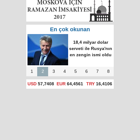
En çok okunan
18,4 milyar dolar
serveti ile Rusya'nın
en zengin ismi oldu
1
2
3
4
5
6
7
8
USD
57,7408
EUR
64,4561
TRY
16,4106