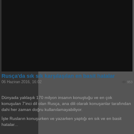
Rusça'da sık sık karşılaşılan en basit hatalar
06 Haziran 2016, 16:02
953
Dünyada yaklaşık 170 milyon insanın konuştuğu ve en çok
konuşulan 7'inci dil olan Rusça, ana dili olarak konuşanlar tarafından
dahi her zaman doğru kullanılamayabiliyor.
İşte Rusların konuşurken ve yazarken yaptığı en sık ve en basit
hatalar...