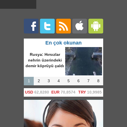
En çok okunan
Rusya: Hırsızlar
nehrin üzerindeki
demir köprüyü çaldı
1
2
3
4
5
6
7
8
USD
62,8280
EUR
70,8574
TRY
10,9985