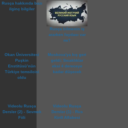
Rusça hakkında bazı
ilginç bilgiler
Rusça bilmenin iş
ararken faydası var
mı?
Okan Üniversitesi
Moskova'ya kış geri
Puşkin
geldi: Sıcaklıklar
Enstitüsü’nün
eksi 4 dereceye
Türkiye temsilcisi
kadar düşecek
oldu
Videolu Rusça
Videolu Rusça
Dersler (2) - Sevmek
Dersler (1) - Rus
Fiili
Kirill Alfabesi