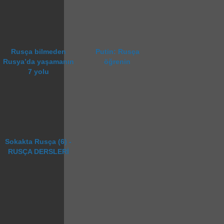
Rusça bilmeden
Putin: Rusça
Rusya’da yaşamanın
öğrenin
7 yolu
Sokakta Rusça (6) -
RUSÇA DERSLERİ