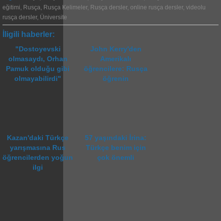
eğitimi
,
Rusça
,
Rusça Kelimeler
,
Rusça dersler
,
online rusça dersler
,
videolu
rusça dersler
,
Üniversite
İligili haberler:
"Dostoyevski
John Kerry'den
olmasaydı, Orhan
Amerikalı
Pamuk olduğu gibi
öğrencilere: Rusça
olmayabilirdi"
öğrenin
Kazan'daki Türkçe
57 yaşındaki İrina:
yarışmasına Rus
Türkçe benim için
öğrencilerden yoğun
çok önemli
ilgi