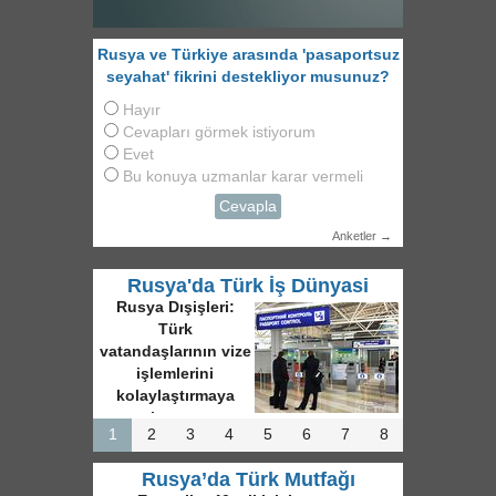
Rusya ve Türkiye arasında 'pasaportsuz
seyahat' fikrini destekliyor musunuz?
Hayır
Cevapları görmek istiyorum
Evet
Bu konuya uzmanlar karar vermeli
Cevapla
Anketler →
Rusya'da Türk İş Dünyasi
Rusya Dışişleri:
Türk
vatandaşlarının vize
işlemlerini
kolaylaştırmaya
hazırız
1
2
3
4
5
6
7
8
Rusya’da Türk Mutfağı