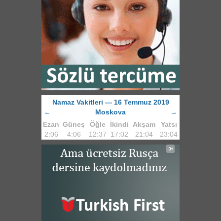
Namaz Vakitleri — 16 Temmuz 2019
←
Moskova
→
Ezan
Güneş
Öğle
İkindi
Akşam
Yatsı
2:06
4:06
12:37
17:02
21:04
23:04