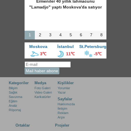
Ermeniler 40 yıllık lahmacunu
"Lamadjo" yaptı Moskova'da satıyor
1
2
3
4
5
6
7
8
Moskova
İstanbul
St.Petersburg
3℃
11℃
-5℃
Kategoriler
Medya
Kişilikler
Bilişim
Foto Galeri
Yorumlar
Sağlık
Video Galeri
Yazar
Savunma
Karikatürler
Sayfalar
Eğitim
Hakkımızda
Analiz
İletişim
Röportaj
Reklam
Arşiv
Ortaklar
Projeler