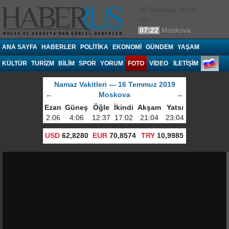
16 Temmuz 2019
salı
07:22
Moskova
Haberrus.com
ANA SAYFA
HABERLER
POLITIKA
EKONOMI
GÜNDEM
YAŞAM
KÜLTÜR
TURIZM
BILIM
SPOR
YORUM
FOTO
VIDEO
İLETİŞİM
Namaz Vakitleri — 16 Temmuz 2019
←
Moskova
→
Ezan
Güneş
Öğle
İkindi
Akşam
Yatsı
2:06
4:06
12:37
17:02
21:04
23:04
USD
62,8280
EUR
70,8574
TRY
10,9985