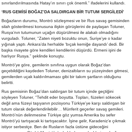
sınırlandırılmasında Hatay’ın sınırı çok önemli.” ifadelerini kullandı.
‘RUS GEMİSİ BOĞAZ’DA SALDIRGAN BİR TUTUM SERGİLEDİ’
Boğazların durumu, Montrö sözleşmesi ve bir Rus savaş gemisinden
silah gösterilmesi konusuna ilişkin görüşlerini de paylaşan Toluner,
Rusya’nın tutumunun uçağın düşürülmesi ile alakalı olmadığını
vurguladı. Toluner, “Zaten niyeti bozuktu onun, Suriye’ye o kadar
yığınak yaptı. Ankara’da herhalde ‘bıçak kemiğe dayandı’ dedi. Bir
başka rivayete göre kendileri kendilerini düşürdü. Ermeni işini de
harlıyor Rusya.” şeklinde konuştu.
Montrö’ye göre, gemilerin sınıfına uygun olarak Boğaz’dan
geçebildiğini kaydeden Toluner, denizaltıların su yüzeyinden gitmesi,
gemilerden uçak kaldırılmaması gibi bir takım şartların olduğunu
belirtti.
Rus gemisinin Boğaz’dan saldırgan bir tutum içinde geçtiğini
söyleyen Toluner, “Tehdit eder boyutta. Topları, füzeleri sökecek
değil ama füzeyi taşıyanın pozisyonu Türkiye’ye karşı saldırgan bir
tutum olarak değerlendirilebilir… Münferit geçerler savaş gemileri.
Montrö’nün delinmesine Türkiye göz yumsa Amerika bu sefer
Montrö’yü tartışacak ki tartışacaktır. İşine gelir, Karadeniz’e çıkmak
istiyor serbestçe. Ben de Rusların fazla üstüne gideceğini