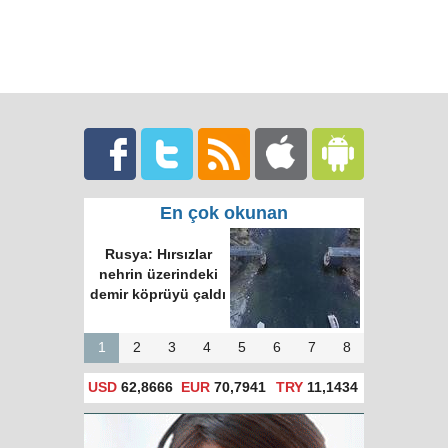
En çok okunan
Rusya: Hırsızlar
nehrin üzerindeki
demir köprüyü çaldı
1
2
3
4
5
6
7
8
USD
62,8666
EUR
70,7941
TRY
11,1434