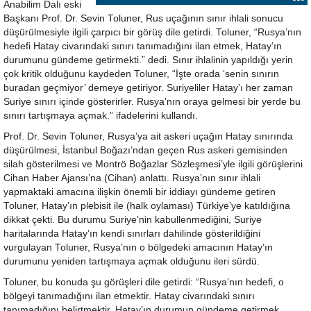
Anabilim Dalı eski
Başkanı Prof. Dr. Sevin Toluner, Rus uçağının sınır ihlali sonucu
düşürülmesiyle ilgili çarpıcı bir görüş dile getirdi. Toluner, “Rusya’nın
hedefi Hatay civarındaki sınırı tanımadığını ilan etmek, Hatay’ın
durumunu gündeme getirmekti.” dedi. Sınır ihlalinin yapıldığı yerin
çok kritik olduğunu kaydeden Toluner, “İşte orada ‘senin sınırın
buradan geçmiyor’ demeye getiriyor. Suriyeliler Hatay’ı her zaman
Suriye sınırı içinde gösterirler. Rusya’nın oraya gelmesi bir yerde bu
sınırı tartışmaya açmak.” ifadelerini kullandı.
Prof. Dr. Sevin Toluner, Rusya’ya ait askeri uçağın Hatay sınırında
düşürülmesi, İstanbul Boğazı’ndan geçen Rus askeri gemisinden
silah gösterilmesi ve Montrö Boğazlar Sözleşmesi’yle ilgili görüşlerini
Cihan Haber Ajansı’na (Cihan) anlattı. Rusya’nın sınır ihlali
yapmaktaki amacına ilişkin önemli bir iddiayı gündeme getiren
Toluner, Hatay’ın plebisit ile (halk oylaması) Türkiye’ye katıldığına
dikkat çekti. Bu durumu Suriye’nin kabullenmediğini, Suriye
haritalarında Hatay’ın kendi sınırları dahilinde gösterildiğini
vurgulayan Toluner, Rusya’nın o bölgedeki amacının Hatay’ın
durumunu yeniden tartışmaya açmak olduğunu ileri sürdü.
Toluner, bu konuda şu görüşleri dile getirdi: “Rusya’nın hedefi, o
bölgeyi tanımadığını ilan etmektir. Hatay civarındaki sınırı
tanımadığını belirtmektir. Hatay’ın durumun gündeme getirmek