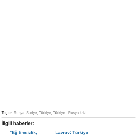
Tegler:
Rusya
,
Suriye
,
Türkiye
,
Türkiye - Rusya krizi
İligili haberler:
"Eğitimsizlik,
Lavrov: Türkiye