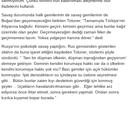
sanmıyorum. Çünkü Montrö’nün kaldırılması aleyhlerine olur.”
ifadelerini kullandı.
Savaş durumunda halk gemilerinin de savaş gemilerinin de
Boğaz’dan geçemeyeceğini belirten Toluner, “Tamamıyla Türkiye’nin
ihtiyarına bağlıdır. Kimisini geçirir, kimisini geçirmez ama bunlar kağıt
üzerinde olan şeyler. Geçirmeyeceğim dediği zaman fiilen de
geçirmemesi lazım. Yoksa yolgeçen hanına döner.” dedi.
Rusya’nın psikolojik savaş yaptığını, Rus gemisinden gösterilen
silahın da buna işaret ettiğini kaydeden Toluner, sözlerini şöyle
sürdürdü: “ ‘Sen bir düşman ülkesin, düşman toprağından geçiyorum’
demeye getiriyor. Geminin kendini korumaya hakkı var da o ülkelinin
kendini korumaya hakkı yok mu? Bazı gemiler için açık hükümler
konmuştur. İşte denizaltıların su içindeyse su üstüne seyretmesi
gibi… Bütün bunlar zaten kıyı devletinin güvenliği için konmuş
şeyler… Uçakların havalandırılmaması gibi… Eğer tehlike arz
ediyorsa önce ihtar etmeli, sonra gerekeni yapmalı. Ondan sonra
kızılca kıyamet kopar burada.”