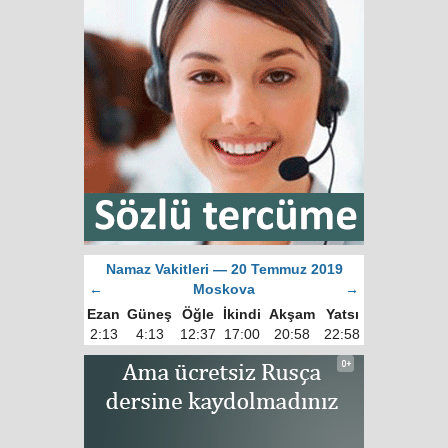
Namaz Vakitleri — 20 Temmuz 2019
←
Moskova
→
Ezan
Güneş
Öğle
İkindi
Akşam
Yatsı
2:13
4:13
12:37
17:00
20:58
22:58