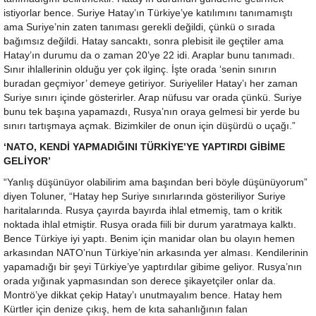
istiyorlar bence. Suriye Hatay’ın Türkiye’ye katılımını tanımamıştı
ama Suriye’nin zaten tanıması gerekli değildi, çünkü o sırada
bağımsız değildi. Hatay sancaktı, sonra plebisit ile geçtiler ama
Hatay’ın durumu da o zaman 20’ye 22 idi. Araplar bunu tanımadı.
Sınır ihlallerinin olduğu yer çok ilginç. İşte orada ‘senin sınırın
buradan geçmiyor’ demeye getiriyor. Suriyeliler Hatay’ı her zaman
Suriye sınırı içinde gösterirler. Arap nüfusu var orada çünkü. Suriye
bunu tek başına yapamazdı, Rusya’nın oraya gelmesi bir yerde bu
sınırı tartışmaya açmak. Bizimkiler de onun için düşürdü o uçağı.”
‘NATO, KENDİ YAPMADIĞINI TÜRKİYE’YE YAPTIRDI GİBİME
GELİYOR’
“Yanlış düşünüyor olabilirim ama başından beri böyle düşünüyorum”
diyen Toluner, “Hatay hep Suriye sınırlarında gösteriliyor Suriye
haritalarında. Rusya çayırda bayırda ihlal etmemiş, tam o kritik
noktada ihlal etmiştir. Rusya orada fiili bir durum yaratmaya kalktı.
Bence Türkiye iyi yaptı. Benim için manidar olan bu olayın hemen
arkasından NATO’nun Türkiye’nin arkasında yer alması. Kendilerinin
yapamadığı bir şeyi Türkiye’ye yaptırdılar gibime geliyor. Rusya’nın
orada yığınak yapmasından son derece şikayetçiler onlar da.
Montrö’ye dikkat çekip Hatay’ı unutmayalım bence. Hatay hem
Kürtler için denize çıkış, hem de kıta sahanlığının falan