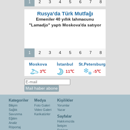
1
2
3
4
5
6
7
8
Rusya’da Türk Mutfağı
Ermeniler 40 yıllık lahmacunu
"Lamadjo" yaptı Moskova'da satıyor
1
2
3
4
5
6
7
8
Moskova
İstanbul
St.Petersburg
3℃
11℃
-5℃
Kategoriler
Medya
Kişilikler
Bilişim
Foto Galeri
Yorumlar
Sağlık
Video Galeri
Yazar
Savunma
Karikatürler
Sayfalar
Eğitim
Hakkımızda
Analiz
İletişim
Röportaj