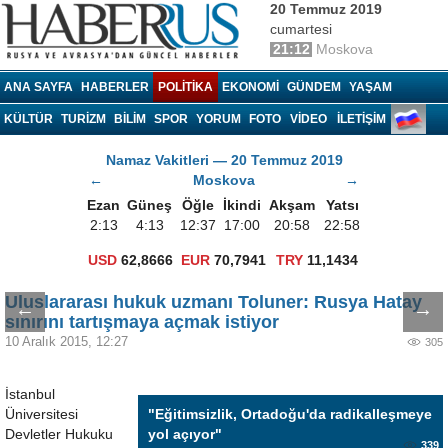
20 Temmuz 2019
cumartesi
21:12
Moskova
Haberrus.com
ANA SAYFA
HABERLER
POLITIKA
EKONOMI
GÜNDEM
YAŞAM
KÜLTÜR
TURIZM
BILIM
SPOR
YORUM
FOTO
VIDEO
İLETİŞİM
Namaz Vakitleri — 20 Temmuz 2019
←
Moskova
→
Ezan
Güneş
Öğle
İkindi
Akşam
Yatsı
2:13
4:13
12:37
17:00
20:58
22:58
USD
62,8666
EUR
70,7941
TRY
11,1434
Uluslararası hukuk uzmanı Toluner: Rusya Hatay
←
→
sınırını tartışmaya açmak istiyor
10 Aralık 2015, 12:27
305
İstanbul
Üniversitesi
"Eğitimsizlik, Ortadoğu'da radikalleşmeye
Devletler Hukuku
yol açıyor"
339