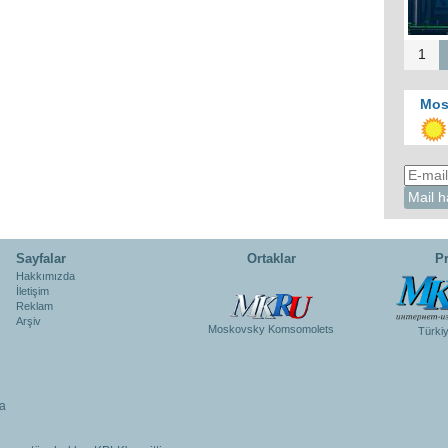
1
Mos
Sayfalar
Ortaklar
Pr
Hakkımızda
İletişim
Reklam
Arşiv
Moskovsky Komsomolets
Türki
a