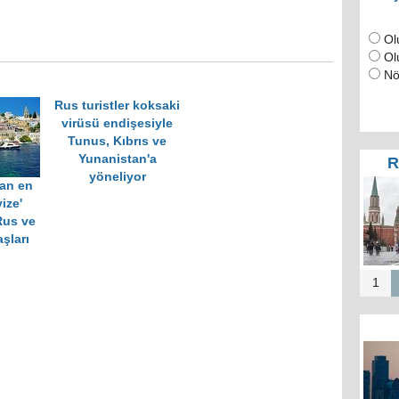
Ol
Ol
Nö
Rus turistler koksaki
virüsü endişesiyle
Tunus, Kıbrıs ve
Yunanistan'a
R
yöneliyor
an en
vize'
 Rus ve
şları
1