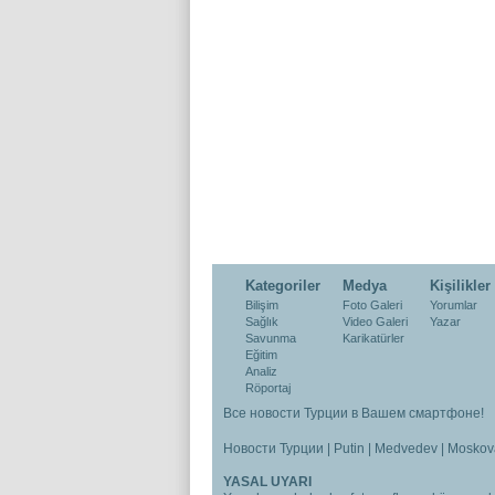
Kategoriler
Medya
Kişilikler
Bilişim
Foto Galeri
Yorumlar
Sağlık
Video Galeri
Yazar
Savunma
Karikatürler
Eğitim
Analiz
Röportaj
Все новости Турции в Вашем смартфоне!
Новости Турции
|
Putin
|
Medvedev
|
Moskov
YASAL UYARI