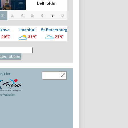
belli oldu
2
3
4
5
6
7
8
kova
İstanbul
St.Petersburg
29℃
31℃
21℃
ojeler
ye Haberler