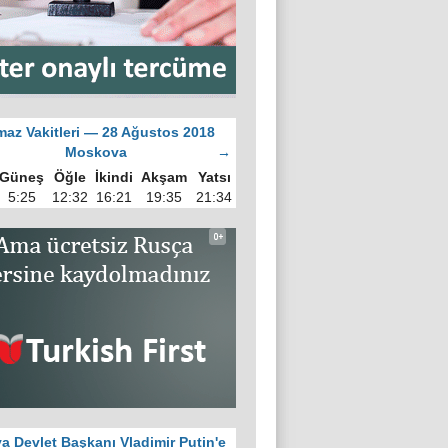
az Vakitleri — 28 Ağustos 2018
Moskova
→
Güneş
Öğle
İkindi
Akşam
Yatsı
5:25
12:32
16:21
19:35
21:34
a Devlet Başkanı Vladimir Putin'e