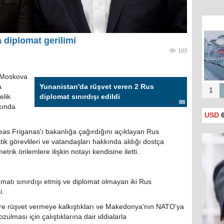
 diplomat gerilimi
103
n Moskova
a
Yunanistan'da rüşvet veren 2 Rus
1
elik
diplomat sınırdışı edildi
88
kında
USD
6
as Friganas'ı bakanlığa çağırdığını açıklayan Rus
tik görevlileri ve vatandaşları hakkında aldığı dostça
trik önlemlere ilişkin notayı kendisine iletti.
atı sınırdışı etmiş ve diplomat olmayan iki Rus
i.
lere rüşvet vermeye kalkıştıkları ve Makedonya'nın NATO'ya
lması için çalıştıklarına dair iddialarla