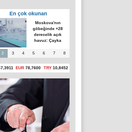
En çok okunan
Moskova'nın
göbeğinde +28
derecelik açık
havuz: Çayka
2
3
4
5
6
7
8
7,3911
EUR
78,7600
TRY
10,8452