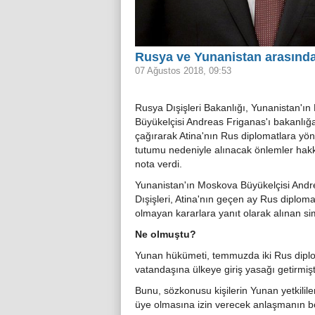
Rusya ve Yunanistan arasında
07 Ağustos 2018, 09:53
Rusya Dışişleri Bakanlığı, Yunanistan'ı
Büyükelçisi Andreas Friganas'ı bakanlığ
çağırarak Atina'nın Rus diplomatlara yön
tutumu nedeniyle alınacak önlemler hak
nota verdi.
Yunanistan'ın Moskova Büyükelçisi Andre
Dışişleri, Atina'nın geçen ay Rus diploma
olmayan kararlara yanıt olarak alınan sime
Ne olmuştu?
Yunan hükümeti, temmuzda iki Rus diplom
vatandaşına ülkeye giriş yasağı getirmişt
Bunu, sözkonusu kişilerin Yunan yetkili
üye olmasına izin verecek anlaşmanın bozu