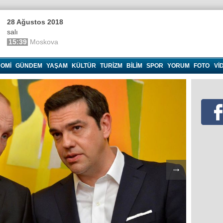
28 Ağustos 2018
salı
15:39
Moskova
OMI
GÜNDEM
YAŞAM
KÜLTÜR
TURIZM
BILIM
SPOR
YORUM
FOTO
VI
→