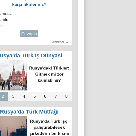
karşı fikirleriniz?
umsuz
umlu
tr
Cevapla
Anketler →
usya'da Türk İş Dünyasi
Rusya'daki Türkler:
Gitmek mi zor
kalmak mı?
2
3
4
5
6
7
8
Rusya’da Türk Mutfağı
Rusya’da Türk işçi
çalıştırabilecek
şirketlerin bir kısmı