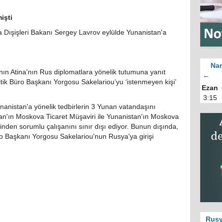
işti
 Dışişleri Bakanı Sergey Lavrov eylülde Yunanistan'a
Nam
n Atina'nın Rus diplomatlara yönelik tutumuna yanıt
←
itik Büro Başkanı Yorgosu Sakelariou’yu ‘istenmeyen kişi’
Ezan
3:15
anistan'a yönelik tedbirlerin 3 Yunan vatandaşını
tan'ın Moskova Ticaret Müşaviri ile Yunanistan'ın Moskova
inden sorumlu çalışanını sınır dışı ediyor. Bunun dışında,
ro Başkanı Yorgosu Sakelariou'nun Rusya'ya girişi
Rusy