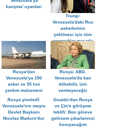
'Venezuela'ya
karışma' uyarıları
Trump:
Venezuela'daki Rus
askerlerinin
çekilmesi için tüm
seçenekler masada
Rusya'dan
Rusya: ABD,
Venezuela'ya 100
Venezuela'da kan
asker ve 35 ton
dökebilir, izin
yardım malzemesi
vermeyeceğiz
Rusya yineledİ:
Guaido'dan Rusya
Venezuela'nın meşru
ve Çin'e görüşme
Devlet Başkanı
teklifi: Ben göreve
Nicolas Maduro'dur
gelirsem çıkarlarınızı
koruyacağım