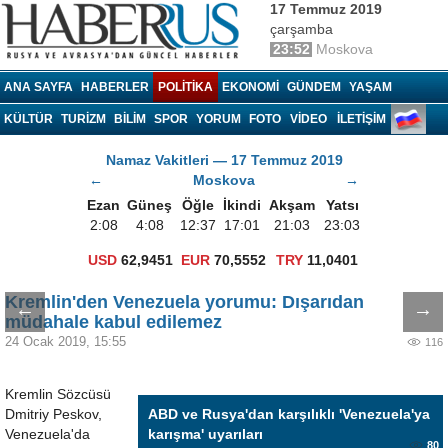
17 Temmuz 2019
çarşamba
23:52
Moskova
Haberrus.com
ANA SAYFA
HABERLER
POLITIKA
EKONOMI
GÜNDEM
YAŞAM
KÜLTÜR
TURIZM
BILIM
SPOR
YORUM
FOTO
VIDEO
İLETİŞİM
Namaz Vakitleri — 17 Temmuz 2019
←
Moskova
→
Ezan
Güneş
Öğle
İkindi
Akşam
Yatsı
2:08
4:08
12:37
17:01
21:03
23:03
USD
62,9451
EUR
70,5552
TRY
11,0401
Kremlin'den Venezuela yorumu: Dışarıdan
←
→
müdahale kabul edilemez
24 Ocak 2019, 15:55
116
Kremlin Sözcüsü
Dmitriy Peskov,
ABD ve Rusya'dan karşılıklı 'Venezuela'ya
Venezuela'da
karışma' uyarıları
80