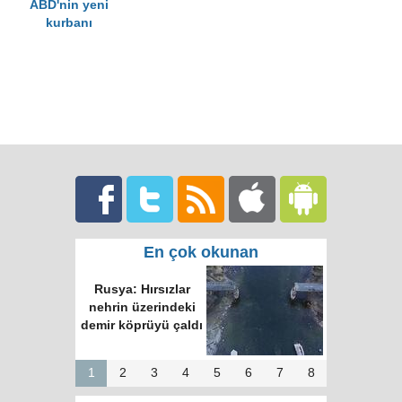
ABD'nin yeni
kurbanı
En çok okunan
Rusya: Hırsızlar
nehrin üzerindeki
demir köprüyü çaldı
1
2
3
4
5
6
7
8