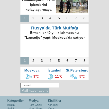
işlemlerini
kolaylaştırmaya
hazırız
1
2
3
4
5
6
7
8
Rusya’da Türk Mutfağı
Ermeniler 40 yıllık lahmacunu
"Lamadjo" yaptı Moskova'da satıyor
1
2
3
4
5
6
7
8
Moskova
İstanbul
St.Petersburg
3℃
11℃
-5℃
Kategoriler
Medya
Kişilikler
Bilişim
Foto Galeri
Yorumlar
Sağlık
Video Galeri
Yazar