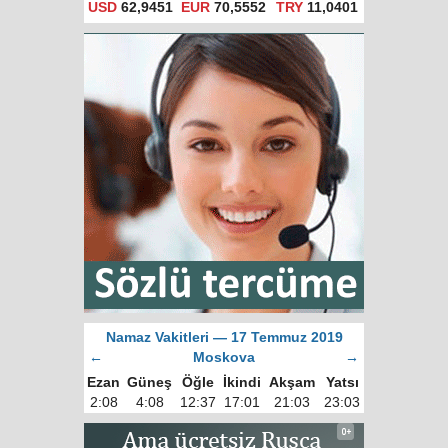
USD
62,9451
EUR
70,5552
TRY
11,0401
Namaz Vakitleri — 17 Temmuz 2019
←
Moskova
→
Ezan
Güneş
Öğle
İkindi
Akşam
Yatsı
2:08
4:08
12:37
17:01
21:03
23:03