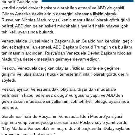
muhalif Guaido'nun
kendini geçici devlet başkanı olarak ilan etmesi ve ABD'yle çeşitli
Güney Amerika devletlerinin desteğini almasına ilişkin olarak,
Rusya'nın Nicolas Maduro'yu ülkenin meşru lideri olarak gördüğünü
belirtti. ABD'den gelen askeri müdahale sinyalleri hakkındaysa 'çok
tehlikeli' uyarısında bulundu.
Venezuela'da Ulusal Meclis Başkanı Juan Guaido'nun kendisini geçici
devlet başkanı ilan etmesi, ABD Başkanı Donald Trump'ın da bu ilanı
tanımasının ardından, Rusya'dan Venezuela Devlet Başkanı Nicolas
Maduro'ya destek mesajları gelmeye devam ediyor.
Peskov, Venezuela'da çıkan olayları, 'iktidarı zorla ele geçirme
girişimi' ve 'uluslararası hukuk temellerinin ihlali' olarak gördüklerini
söyledi.
Peskov ayrıca, Venezuela'daki olaylara 'dışarıdan müdahale
edilmesinin kabul edilemez olduğu' vurgusunu yaptı ve ABD'den
gelen askeri müdahale sinyallerinin 'çok tehlikeli' olduğu uyarısında
bulundu.
Gerekmesi halinde Rusya'nın Venezuela lideri Maduro'ya siyasi
sığınma verip vermeyeceği sorusuna ise Peskov şöyle yanıt verdi,
"Bay Maduro Venezuela'nın meşru devlet başkanıdır. Dolayısıyla bu
soruyu anlamsız buluyoruz."