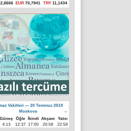
2,8666
EUR
70,7941
TRY
11,1434
az Vakitleri — 20 Temmuz 2019
Moskova
→
Güneş
Öğle
İkindi
Akşam
Yatsı
4:13
12:37
17:00
20:58
22:58