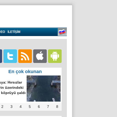
DEO
İLETİŞİM
En çok okunan
ya: Hırsızlar
in üzerindeki
 köprüyü çaldı
2
3
4
5
6
7
8