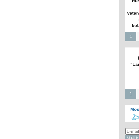
Rus
vatan
kol
1
"La
1
Mos