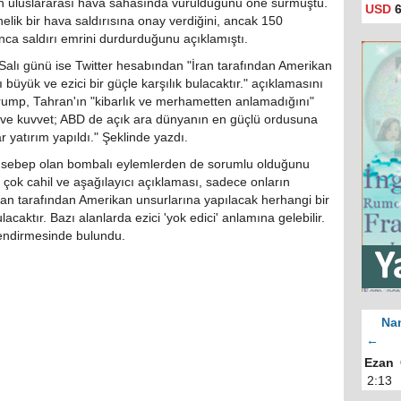
n uluslararası hava sahasında vurulduğunu öne sürmüştü.
USD
6
lik bir hava saldırısına onay verdiğini, ancak 150
alınca saldırı emrini durdurduğunu açıklamıştı.
lı günü ise Twitter hesabından "İran tarafından Amerikan
 büyük ve ezici bir güçle karşılık bulacaktır." açıklamasını
n Trump, Tahran'ın "kibarlık ve merhametten anlamadığını"
ç ve kuvvet; ABD de açık ara dünyanın en güçlü ordusuna
r yatırım yapıldı." Şeklinde yazdı.
e sebep olan bombalı eylemlerden de sorumlu olduğunu
 çok cahil ve aşağılayıcı açıklaması, sadece onların
İran tarafından Amerikan unsurlarına yapılacak herhangi bir
ulacaktır. Bazı alanlarda ezici 'yok edici' anlamına gelebilir.
endirmesinde bulundu.
Nam
←
Ezan
2:13