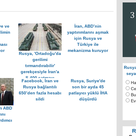
ye ve
İran, ABD’nin
ilimin
yaptırımlarını aşmak
için Rusya ve
ması
Türkiye ile
or
mekanizma kuruyor
Rusya, 'Ortadoğu'da
gerilimi
tırmandırabilir'
Rusya
gerekçesiyle İran'a
seya
S-400 satmayı
Facebook, İran ve
Rusya, Suriye'de
Ha
reddetti
Rusya bağlantılı
son bir ayda 45
Ce
650’den fazla hesabı
patlayıcı yüklü İHA
Bu
sildi
düşürdü
Ev
ın ABD
ını
rdımcı
R