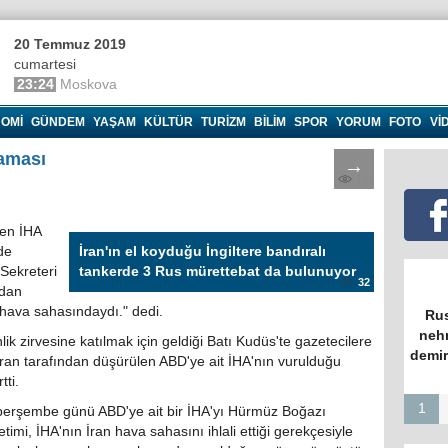
20 Temmuz 2019
cumartesi
23:24
Moskova
OMI
GÜNDEM
YAŞAM
KÜLTÜR
TURIZM
BILIM
SPOR
YORUM
FOTO
VI
laması
→
123
şen İHA
de
İran'ın el koyduğu İngiltere bandıralı
Sekreteri
tankerde 3 Rus mürettebat da bulunuyor
32
ndan
n hava sahasındaydı." dedi.
Rus
nehr
k zirvesine katılmak için geldiği Batı Kudüs'te gazetecilere
demir
ran tarafından düşürülen ABD'ye ait İHA'nın vurulduğu
ti.
1
perşembe günü ABD'ye ait bir İHA'yı Hürmüz Boğazı
mi, İHA'nın İran hava sahasını ihlali ettiği gerekçesiyle