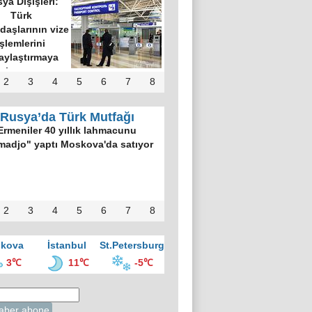
ya Dışişleri:
Türk
daşlarının vize
işlemlerini
aylaştırmaya
hazırız
2
3
4
5
6
7
8
Rusya’da Türk Mutfağı
Ermeniler 40 yıllık lahmacunu
madjo" yaptı Moskova'da satıyor
2
3
4
5
6
7
8
kova
İstanbul
St.Petersburg
3℃
11℃
-5℃