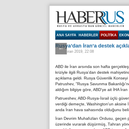
Haberrus.com
ANA SAYFA
HABERLER
POLITIKA
EKON
Rusya’dan İran’a destek açık
←
25 Haziran 2019, 22:08
ABD ile İran arsında son hafta gerçekle
kriziyle ilgili Rusya’dan destek mahiyetin
açıklama geldi. Rusya Güvenlik Konseyi 
Patrushev, "Rusya Savunma Bakanlığı'
aldığım bilgiye göre, ABD'ye ait İHA İra
Patrueshev, ABD-Rusya-İsrail üçlü güvenli
verdiği demeçte, Washington'un aksine İ
anda İran hava sahasında olduğunu belirt
İran Devrim Muhafızları Ordusu, geçen 
üzerinde vurarak düşürmüş, Tahran yöneti