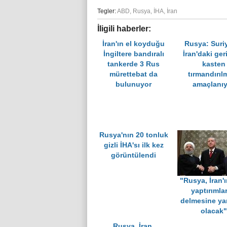
Tegler:
ABD
,
Rusya
,
İHA
,
İran
İligili haberler:
İran'ın el koyduğu
Rusya: Suri
İngiltere bandıralı
İran'daki ger
tankerde 3 Rus
kasten
mürettebat da
tırmandırıl
bulunuyor
amaçlanıy
Rusya'nın 20 tonluk
gizli İHA'sı ilk kez
görüntülendi
"Rusya, İran'
yaptırımlar
delmesine ya
olacak"
Rusya, İran,