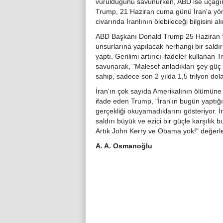
vurulduğunu savunurken, ABD ise uçağı
Trump, 21 Haziran cuma günü İran'a yöne
civarında İranlının ölebileceği bilgisini 
ABD Başkanı Donald Trump 25 Haziran Sa
unsurlarına yapılacak herhangi bir saldırı
yaptı. Gerilimi artırıcı ifadeler kullana
savunarak, "Malesef anladıkları şey gü
sahip, sadece son 2 yılda 1,5 trilyon dola
İran'ın çok sayıda Amerikalının ölümün
ifade eden Trump, "İran'ın bugün yaptığı
gerçekliği okuyamadıklarını gösteriyor. 
saldırı büyük ve ezici bir güçle karşılık b
Artık John Kerry ve Obama yok!" değerl
A. A. Osmanoğlu