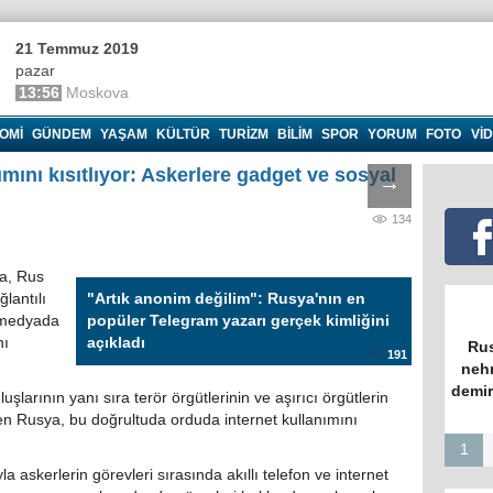
21 Temmuz 2019
pazar
13:56
Moskova
OMI
GÜNDEM
YAŞAM
KÜLTÜR
TURIZM
BILIM
SPOR
YORUM
FOTO
VI
mını kısıtlıyor: Askerlere gadget ve sosyal
→
134
a, Rus
ğlantılı
"Artık anonim değilim": Rusya'nın en
l medyada
popüler Telegram yazarı gerçek kimliğini
nı
açıkladı
Rus
191
nehr
demir
uşlarının yanı sıra terör örgütlerinin ve aşırıcı örgütlerin
en Rusya, bu doğrultuda orduda internet kullanımını
1
a askerlerin görevleri sırasında akıllı telefon ve internet