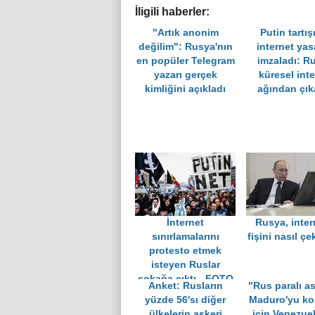
İligili haberler:
"Artık anonim
Putin tartış
değilim": Rusya'nın
internet yas
en popüler Telegram
imzaladı: R
yazarı gerçek
küresel int
kimliğini açıkladı
ağından çık
İnternet
Rusya, inter
sınırlamalarını
fişini nasıl ç
protesto etmek
isteyen Ruslar
sokağa çıktı - FOTO
Anket: Rusların
"Rus paralı as
yüzde 56'sı diğer
Maduro'yu k
ülkelerin askeri
için Venezue