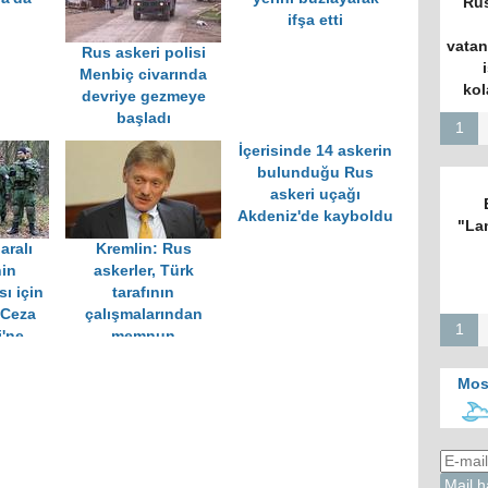
Rus
ifşa etti
vatan
Rus askeri polisi
Menbiç civarında
kol
devriye gezmeye
başladı
1
İçerisinde 14 askerin
bulunduğu Rus
askeri uçağı
Akdeniz'de kayboldu
"La
aralı
Kremlin: Rus
nin
askerler, Türk
ı için
tarafının
 Ceza
çalışmalarından
1
'ne
memnun
du
Mos