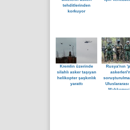
tehditlerinden
korkuyor
Kremlin üzerinde
Rusya'nın 'p
silahlı asker taşıyan
askerleri'
helikopter şaşkınlık
soruşturulmas
yarattı
Uluslararası
Mahkemesi
başvurul