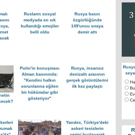
malı
Rusların sosyal
Rusya basın
asını
medyada en sık
özgürlüğünde
usya,
kullandığı emojiler
149'uncu sıraya
ernet
belli oldu
demir attı
acak
Rusya
Putin'in konuşması
Rusya, insansız
seya
Alman basınında:
denizaltı aracının
"Kendini halkın
gerçek görüntülerini
Ha
sorunlarına eğilen
ilk kez paylaştı
Bu
bir hükümdar gibi
Ev
netin
gösteriyor"
Ce
ekecek?
kerleri
Yandex, Türkiye'deki
orumak
askeri tesislerin
R
la'da"
yerini buzlayarak