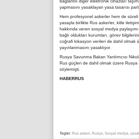
bağlantılı diğer elektronik cihazları ta
yapmasını yasaklayan yasa tasarısı par
Hem profesyonel askerler hem de süreli as
yasayla birlikte Rus askerler, kitle ileti
hakkında veren sosyal medya paylaşımı 
bağlı oldukları kurumları, görev bilgileri
coğrafi lokasyon verileri de dahil olmak 
yayınlanmasını yasaklıyor.
Rusya Savunma Bakan Yardımcısı Nikola
Rus güçleri de dahil olmak üzere Rusya
söylemişti.
HABERRUS
Tegler:
Rus askeri
,
Rusya
,
Sosyal medya
,
yasa