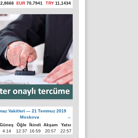
2,8666
EUR
70,7941
TRY
11,1434
az Vakitleri — 21 Temmuz 2019
Moskova
→
Güneş
Öğle
İkindi
Akşam
Yatsı
4:14
12:37
16:59
20:57
22:57