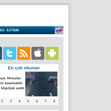
DEO
İLETİŞİM
En çok okunan
ya: Hırsızlar
in üzerindeki
 köprüyü çaldı
2
3
4
5
6
7
8