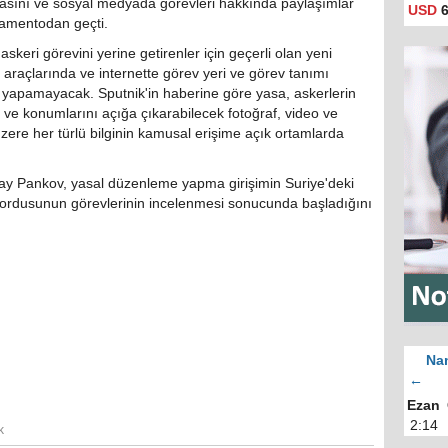
şımasını ve sosyal medyada görevleri hakkında paylaşımlar
USD
6
lamentodan geçti.
keri görevini yerine getirenler için geçerli olan yeni
şim araçlarında ve internette görev yeri ve görev tanımı
yapamayacak. Sputnik'in haberine göre yasa, askerlerin
ni ve konumlarını açığa çıkarabilecek fotoğraf, video ve
üzere her türlü bilginin kamusal erişime açık ortamlarda
y Pankov, yasal düzenleme yapma girişimin Suriye'deki
 ordusunun görevlerinin incelenmesi sonucunda başladığını
Nam
←
Ezan
2:14
k