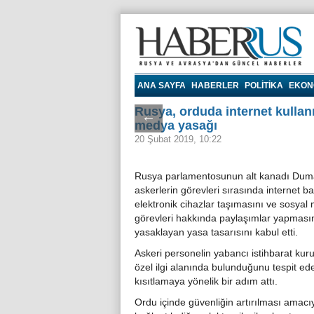
Haberrus.com
ANA SAYFA
HABERLER
POLITIKA
EKON
Rusya, orduda internet kullanı
←
medya yasağı
20 Şubat 2019, 10:22
Rusya parlamentosunun alt kanadı Dum
askerlerin görevleri sırasında internet ba
elektronik cihazlar taşımasını ve sosya
görevleri hakkında paylaşımlar yapması
yasaklayan yasa tasarısını kabul etti.
Askeri personelin yabancı istihbarat kurul
özel ilgi alanında bulunduğunu tespit ed
kısıtlamaya yönelik bir adım attı.
Ordu içinde güvenliğin artırılması amacıyl