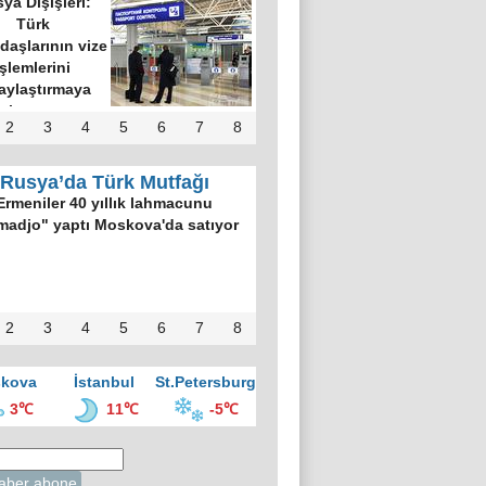
ya Dışişleri:
Türk
daşlarının vize
işlemlerini
aylaştırmaya
hazırız
2
3
4
5
6
7
8
Rusya’da Türk Mutfağı
Ermeniler 40 yıllık lahmacunu
madjo" yaptı Moskova'da satıyor
2
3
4
5
6
7
8
kova
İstanbul
St.Petersburg
3℃
11℃
-5℃