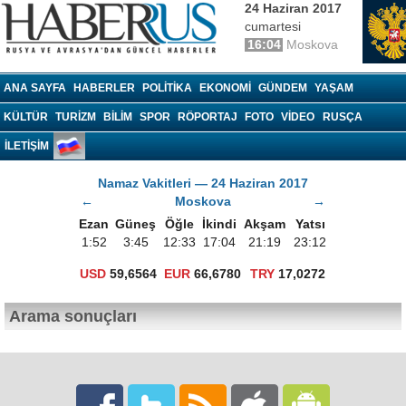
24 Haziran 2017
cumartesi
16:04
Moskova
Haberrus.com
ANA SAYFA
HABERLER
POLITIKA
EKONOMI
GÜNDEM
YAŞAM
KÜLTÜR
TURIZM
BILIM
SPOR
RÖPORTAJ
FOTO
VIDEO
RUSÇA
İLETİŞİM
Namaz Vakitleri — 24 Haziran 2017
←
Moskova
→
Ezan
Güneş
Öğle
İkindi
Akşam
Yatsı
1:52
3:45
12:33
17:04
21:19
23:12
USD
59,6564
EUR
66,6780
TRY
17,0272
Arama sonuçları