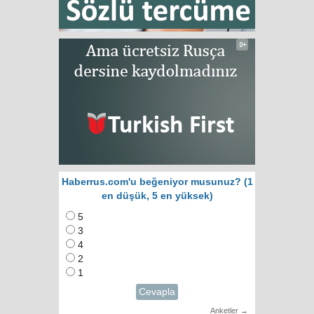
Haberrus.com'u beğeniyor musunuz? (1
en düşük, 5 en yüksek)
5
3
4
2
1
Cevapla
Anketler →