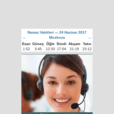
Namaz Vakitleri — 24 Haziran 2017
←
Moskova
→
Ezan
Güneş
Öğle
İkindi
Akşam
Yatsı
1:52
3:45
12:33
17:04
21:19
23:12