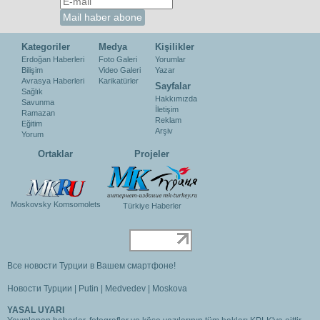
Kategoriler
Medya
Kişilikler
Erdoğan Haberleri
Foto Galeri
Yorumlar
Bilişim
Video Galeri
Yazar
Avrasya Haberleri
Karikatürler
Sayfalar
Sağlık
Hakkımızda
Savunma
İletişim
Ramazan
Reklam
Eğitim
Arşiv
Yorum
Ortaklar
Projeler
Moskovsky Komsomolets
Türkiye Haberler
Все новости Турции в Вашем смартфоне!
Новости Турции
|
Putin
|
Medvedev
|
Moskova
YASAL UYARI