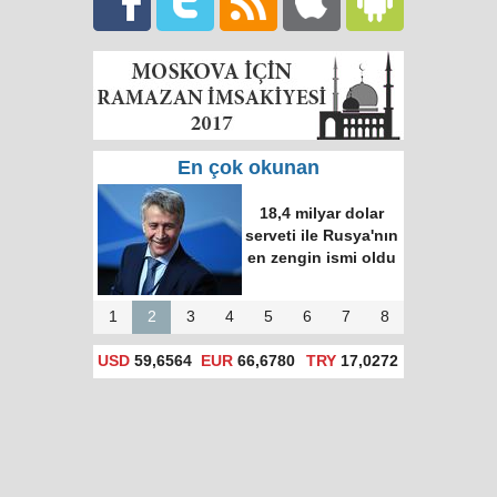
En çok okunan
18,4 milyar dolar
serveti ile Rusya'nın
en zengin ismi oldu
1
2
3
4
5
6
7
8
USD
59,6564
EUR
66,6780
TRY
17,0272