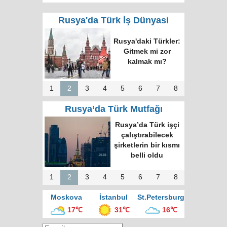
Rusya'da Türk İş Dünyasi
Rusya'daki Türkler:
Gitmek mi zor
kalmak mı?
1
2
3
4
5
6
7
8
Rusya’da Türk Mutfağı
Rusya’da Türk işçi
çalıştırabilecek
şirketlerin bir kısmı
belli oldu
1
2
3
4
5
6
7
8
Moskova
İstanbul
St.Petersburg
17℃
31℃
16℃