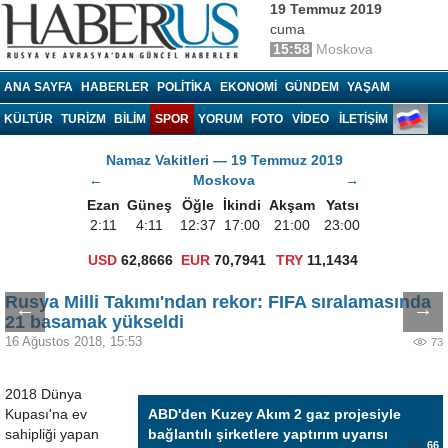
19 Temmuz 2019
cuma
15:58
Moskova
Haberrus.com
ANA SAYFA
HABERLER
POLITIKA
EKONOMI
GÜNDEM
YAŞAM
KÜLTÜR
TURIZM
BILIM
SPOR
YORUM
FOTO
VIDEO
İLETİŞİM
Namaz Vakitleri — 19 Temmuz 2019
←
Moskova
→
Ezan
Güneş
Öğle
İkindi
Akşam
Yatsı
2:11
4:11
12:37
17:00
21:00
23:00
USD
62,8666
EUR
70,7941
TRY
11,1434
Rusya Milli Takımı'ndan rekor: FIFA sıralamasında
←
→
21 basamak yükseldi
16 Ağustos 2018, 15:53
73
2018 Dünya
Kupası'na ev
ABD'den Kuzey Akım 2 gaz projesiyle
sahipliği yapan
bağlantılı şirketlere yaptırım uyarısı
66