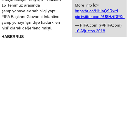
15 Temmuz arasında
More info ℹ️👉
şampiyonaya ev sahipliği yaptı.
https://t.co/HHIaQ9Rxrd
FIFA Başkanı Giovanni Infantino,
pic.twitter.com/rU8HztDPKo
şampiyonayı 'şimdiye kadarki en
— FIFA.com (@FIFAcom)
iyisi' olarak değerlendirmişti.
16 Ağustos 2018
HABERRUS