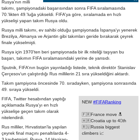
Rusya'nın milli
takımı, şampiyonadaki başarısından sonra FIFA sıralamasında
70.'likten 49.'luğa yükseldi. FIFA'ya göre, sıralamada en hızlı
yükselişi yapan takım Rusya oldu.
Rusya milli takımı, ev sahibi olduğu şampiyonada İspanya'yı yenerek
Brezilya, Almanya ve Arjantin gibi takımları geride bırakarak çeyrek
finale yükselmişti.
Rusya için 1970'ten beri şampiyonada bir ilk niteliği taşıyan bu
başarı, takımın FIFA sıralamasındaki yerine de yansıdı.
​Sputnik, FIFA'nın bugün yayınladığı listede, teknik direktör Stanislav
Çerçesov'un çalıştırdığı Rus millilerin 21 sıra yükseldiğini aktardı.
Takım şampiyona öncesinde 70. sıradayken, şampiyona sonrasında
49. sıraya yükseldi.
FIFA, Twitter hesabından yaptığı
NEW
#FIFARanking
açıklamada Rusya'yı en hızlı
yükselişe geçen takım olarak
🇫🇷France move 🔝
nitelendirdi.
🇭🇷Croatia up to 4⃣th
Rus milliler, Hırvatistan'la yapılan
🇷🇺Russia biggest
çeyrek final maçını penaltılarda 4-
climbers 📈
3 kaybetmişti. Rusya, 14 Haziran-