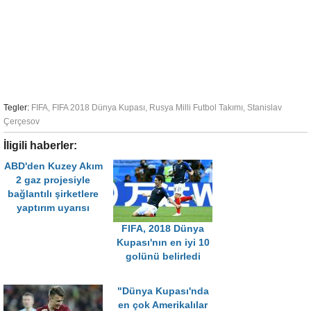
Tegler:
FIFA
,
FIFA 2018 Dünya Kupası
,
Rusya Milli Futbol Takımı
,
Stanislav
Çerçesov
İligili haberler:
ABD'den Kuzey Akım
2 gaz projesiyle
bağlantılı şirketlere
yaptırım uyarısı
FIFA, 2018 Dünya
Kupası'nın en iyi 10
golünü belirledi
"Dünya Kupası'nda
en çok Amerikalılar