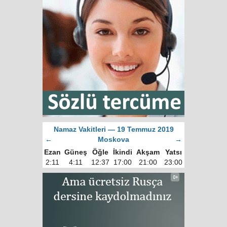
Namaz Vakitleri — 19 Temmuz 2019
←
Moskova
→
Ezan
Güneş
Öğle
İkindi
Akşam
Yatsı
2:11
4:11
12:37
17:00
21:00
23:00