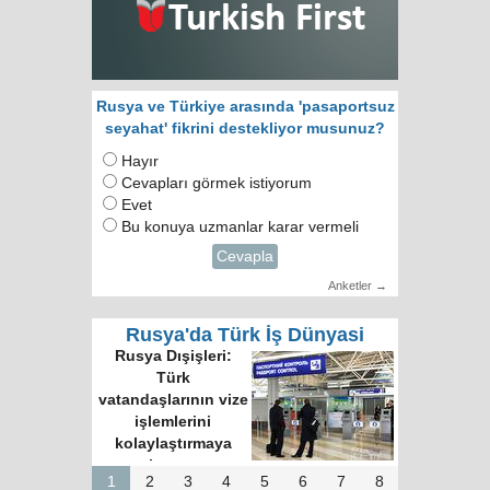
Rusya ve Türkiye arasında 'pasaportsuz
seyahat' fikrini destekliyor musunuz?
Hayır
Cevapları görmek istiyorum
Evet
Bu konuya uzmanlar karar vermeli
Cevapla
Anketler →
Rusya'da Türk İş Dünyasi
Rusya Dışişleri:
Türk
vatandaşlarının vize
işlemlerini
kolaylaştırmaya
hazırız
1
2
3
4
5
6
7
8