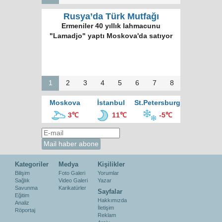
Rusya’da Türk Mutfağı
Ermeniler 40 yıllık lahmacunu
"Lamadjo" yaptı Moskova'da satıyor
1
2
3
4
5
6
7
8
Moskova
İstanbul
St.Petersburg
3℃
11℃
-5℃
Kategoriler
Medya
Kişilikler
Bilişim
Foto Galeri
Yorumlar
Sağlık
Video Galeri
Yazar
Savunma
Karikatürler
Sayfalar
Eğitim
Hakkımızda
Analiz
İletişim
Röportaj
Reklam