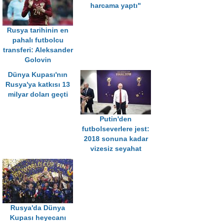
harcama yaptı"
Rusya tarihinin en
pahalı futbolcu
transferi: Aleksander
Golovin
Dünya Kupası'nın
Rusya'ya katkısı 13
milyar doları geçti
Putin'den
futbolseverlere jest:
2018 sonuna kadar
vizesiz seyahat
Rusya'da Dünya
Kupası heyecanı