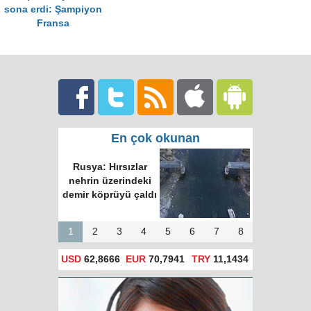
sona erdi: Şampiyon
Fransa
En çok okunan
Rusya: Hırsızlar
nehrin üzerindeki
demir köprüyü çaldı
1
2
3
4
5
6
7
8
USD
62,8666
EUR
70,7941
TRY
11,1434