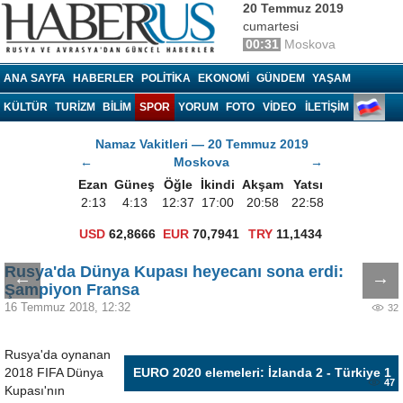
20 Temmuz 2019
cumartesi
00:31
Moskova
Haberrus.com
ANA SAYFA
HABERLER
POLITIKA
EKONOMI
GÜNDEM
YAŞAM
KÜLTÜR
TURIZM
BILIM
SPOR
YORUM
FOTO
VIDEO
İLETİŞİM
Namaz Vakitleri — 20 Temmuz 2019
←
Moskova
→
Ezan
Güneş
Öğle
İkindi
Akşam
Yatsı
2:13
4:13
12:37
17:00
20:58
22:58
USD
62,8666
EUR
70,7941
TRY
11,1434
Rusya'da Dünya Kupası heyecanı sona erdi:
←
→
Şampiyon Fransa
16 Temmuz 2018, 12:32
32
Rusya'da oynanan
2018 FIFA Dünya
EURO 2020 elemeleri: İzlanda 2 - Türkiye 1
47
Kupası'nın