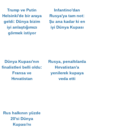
Trump ve Putin
Infantino'dan
Helsinki'de bir araya
Rusya'ya tam not:
geldi: Dünya bizim
Şu ana kadar ki en
iyi anlaştığımızı
iyi Dünya Kupası
görmek istiyor
Dünya Kupası'nın
Rusya, penaltılarda
finalistleri belli oldu:
Hırvatistan'a
Fransa ve
yenilerek kupaya
Hırvatistan
veda etti
Rus halkının yüzde
20'si Dünya
Kupası'nı