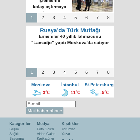
işlemlerini
kolaylaştırmaya
hazırız
1
2
3
4
5
6
7
8
Rusya’da Türk Mutfağı
Ermeniler 40 yıllık lahmacunu
"Lamadjo" yaptı Moskova'da satıyor
1
2
3
4
5
6
7
8
Moskova
İstanbul
St.Petersburg
3℃
11℃
-5℃
Kategoriler
Medya
Kişilikler
Bilişim
Foto Galeri
Yorumlar
Sağlık
Video Galeri
Yazar
Savunma
Karikatürler