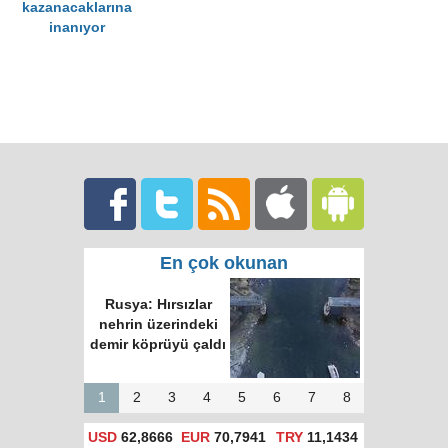
kazanacaklarına
inanıyor
En çok okunan
Rusya: Hırsızlar
nehrin üzerindeki
demir köprüyü çaldı
1
2
3
4
5
6
7
8
USD
62,8666
EUR
70,7941
TRY
11,1434