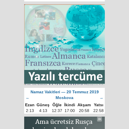
Namaz Vakitleri — 20 Temmuz 2019
←
Moskova
→
Ezan
Güneş
Öğle
İkindi
Akşam
Yatsı
2:13
4:13
12:37
17:00
20:58
22:58