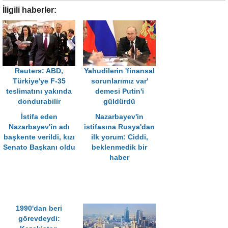
İligili haberler:
Reuters: ABD,
Yahudilerin 'finansal
Türkiye'ye F-35
sorunlarımız var'
teslimatını yakında
demesi Putin'i
dondurabilir
güldürdü
İstifa eden
Nazarbayev'in
Nazarbayev'in adı
istifasına Rusya'dan
başkente verildi, kızı
ilk yorum: Ciddi,
Senato Başkanı oldu
beklenmedik bir
haber
1990'dan beri
görevdeydi: