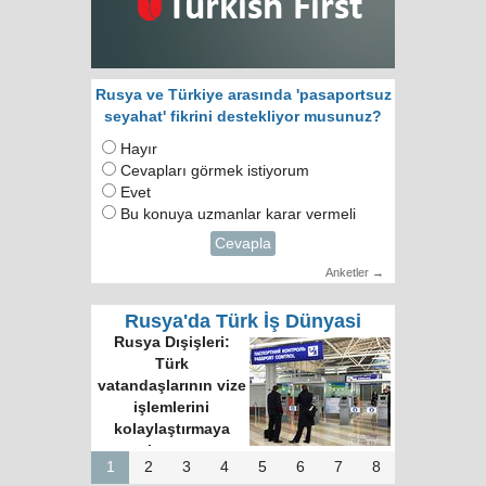
Rusya ve Türkiye arasında 'pasaportsuz
seyahat' fikrini destekliyor musunuz?
Hayır
Cevapları görmek istiyorum
Evet
Bu konuya uzmanlar karar vermeli
Cevapla
Anketler →
Rusya'da Türk İş Dünyasi
Rusya Dışişleri:
Türk
vatandaşlarının vize
işlemlerini
kolaylaştırmaya
hazırız
1
2
3
4
5
6
7
8