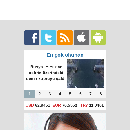
En çok okunan
Rusya: Hırsızlar
nehrin üzerindeki
demir köprüyü çaldı
1
2
3
4
5
6
7
8
USD
62,9451
EUR
70,5552
TRY
11,0401