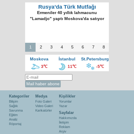
Rusya’da Türk Mutfağı
Ermeniler 40 yıllık lahmacunu
"Lamadjo" yaptı Moskova'da satıyor
1
2
3
4
5
6
7
8
Moskova
İstanbul
St.Petersburg
3℃
11℃
-5℃
Kategoriler
Medya
Kişilikler
Bilişim
Foto Galeri
Yorumlar
Sağlık
Video Galeri
Yazar
Savunma
Karikatürler
Sayfalar
Eğitim
Hakkımızda
Analiz
İletişim
Röportaj
Reklam
Arşiv