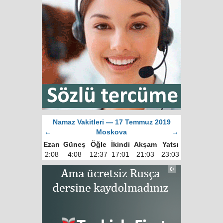
Namaz Vakitleri — 17 Temmuz 2019
←
Moskova
→
Ezan
Güneş
Öğle
İkindi
Akşam
Yatsı
2:08
4:08
12:37
17:01
21:03
23:03