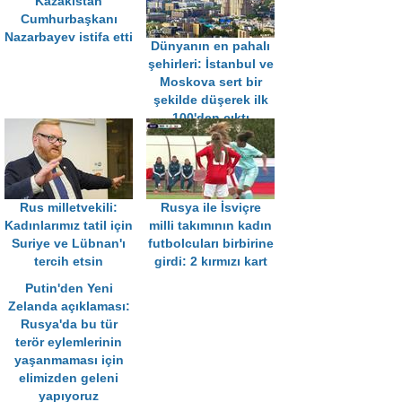
Kazakistan
Cumhurbaşkanı
Nazarbayev istifa etti
Dünyanın en pahalı
şehirleri: İstanbul ve
Moskova sert bir
şekilde düşerek ilk
100'den çıktı
Rus milletvekili:
Rusya ile İsviçre
Kadınlarımız tatil için
milli takımının kadın
Suriye ve Lübnan'ı
futbolcuları birbirine
tercih etsin
girdi: 2 kırmızı kart
Putin'den Yeni
Zelanda açıklaması:
Rusya'da bu tür
terör eylemlerinin
yaşanmaması için
elimizden geleni
yapıyoruz