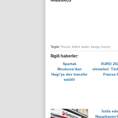
HABERRUS
Tegler:
Rusya
,
futbol
,
kadın
,
kavga
,
İsviçre
İligili haberler:
Spartak
EURO 20
Moskova’dan
elemeleri: Türk
Hagi’ye dev transfer
Fransa 
teklifi!
İstifa ed
Nazarbayev'i