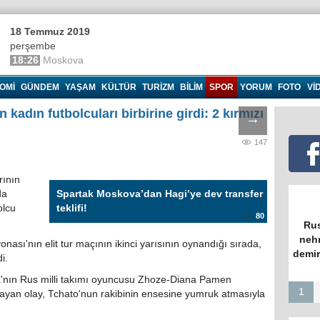
18 Temmuz 2019
perşembe
18:26
Moskova
OMI
GÜNDEM
YAŞAM
KÜLTÜR
TURIZM
BILIM
SPOR
YORUM
FOTO
VI
n kadın futbolcuları birbirine girdi: 2 kırmızı
→
147
rının
da
Spartak Moskova’dan Hagi’ye dev transfer
olcu
teklifi!
80
Rus
nehr
sı'nın elit tur maçının ikinci yarısının oynandığı sırada,
demir
i.
ina'nın Rus milli takımı oyuncusu Zhoze-Diana Pamen
1
ayan olay, Tchato'nun rakibinin ensesine yumruk atmasıyla