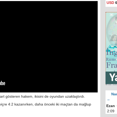
USD
6
Nam
art gösteren hakem, ikisini de oyundan uzaklaştırdı.
←
sviçre 4:2 kazanırken, daha önceki iki maçtan da mağlup
Ezan
2:09