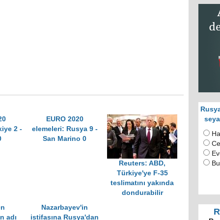
Rusya
20
EURO 2020
seya
iye 2 -
elemeleri: Rusya 9 -
Ha
0
San Marino 0
Ce
Ev
Reuters: ABD,
Bu
Türkiye'ye F-35
teslimatını yakında
dondurabilir
en
Nazarbayev'in
R
n adı
istifasına Rusya'dan