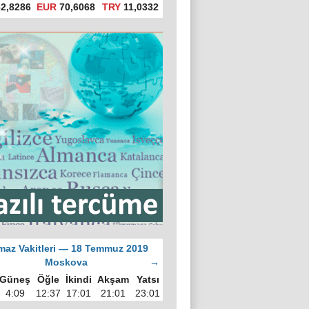
2,8286
EUR
70,6068
TRY
11,0332
az Vakitleri — 18 Temmuz 2019
Moskova
→
Güneş
Öğle
İkindi
Akşam
Yatsı
4:09
12:37
17:01
21:01
23:01