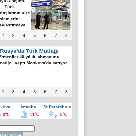
ya Dışişleri:
Türk
daşlarının vize
işlemlerini
aylaştırmaya
hazırız
2
3
4
5
6
7
8
Rusya’da Türk Mutfağı
Ermeniler 40 yıllık lahmacunu
madjo" yaptı Moskova'da satıyor
2
3
4
5
6
7
8
kova
İstanbul
St.Petersburg
3℃
11℃
-5℃