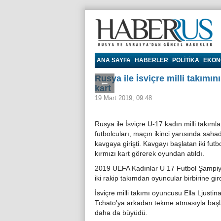
Haberrus.com
ANA SAYFA
HABERLER
POLITIKA
EKON
Rusya ile İsviçre milli takımını
←
kart
19 Mart 2019, 09:48
Rusya ile İsviçre U-17 kadın milli takımla
futbolcuları, maçın ikinci yarısında saha
kavgaya girişti. Kavgayı başlatan iki futb
kırmızı kart görerek oyundan atıldı.
2019 UEFA Kadınlar U 17 Futbol Şampiyona
iki rakip takımdan oyuncular birbirine gird
İsviçre milli takımı oyuncusu Ella Ljust
Tchato'ya arkadan tekme atmasıyla başl
daha da büyüdü.