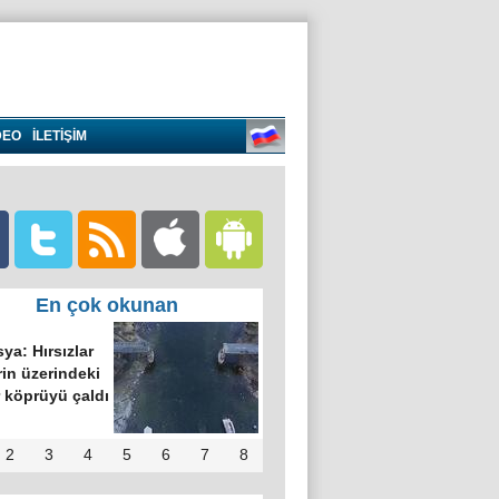
DEO
İLETİŞİM
En çok okunan
ya: Hırsızlar
in üzerindeki
 köprüyü çaldı
2
3
4
5
6
7
8