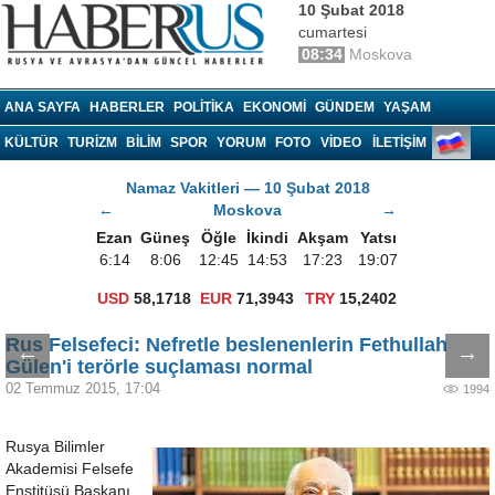
10 Şubat 2018
cumartesi
08:34
Moskova
Haberrus.com
ANA SAYFA
HABERLER
POLITIKA
EKONOMI
GÜNDEM
YAŞAM
KÜLTÜR
TURIZM
BILIM
SPOR
YORUM
FOTO
VIDEO
İLETİŞİM
Namaz Vakitleri — 10 Şubat 2018
←
Moskova
→
Ezan
Güneş
Öğle
İkindi
Akşam
Yatsı
6:14
8:06
12:45
14:53
17:23
19:07
USD
58,1718
EUR
71,3943
TRY
15,2402
Rus Felsefeci: Nefretle beslenenlerin Fethullah
←
→
Gülen'i terörle suçlaması normal
02 Temmuz 2015, 17:04
1994
Rusya Bilimler
Akademisi Felsefe
Enstitüsü Başkanı