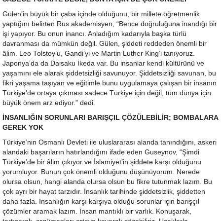
Gülen’in büyük bir çaba içinde olduğunu, bir millete öğretmenlik
yaptığını belirten Rus akademisyen, “Bence doğruluğuna inandığı bir
işi yapıyor. Bu onun inancı. Anladığım kadarıyla başka türlü
davranması da mümkün değil. Gülen, şiddeti reddeden önemli bir
âlim. Leo Tolstoy’u, Gandi’yi ve Martin Luther King’i tanıyoruz.
Japonya’da da Daisaku İkeda var. Bu insanlar kendi kültürünü ve
yaşamını ele alarak şiddetsizliği savunuyor. Şiddetsizliği savunan, bu
fikri yaşama taşıyan ve eğitimle bunu uygulamaya çalışan bir insanın
Türkiye’de ortaya çıkması sadece Türkiye için değil, tüm dünya için
büyük önem arz ediyor.” dedi.
İNSANLIĞIN SORUNLARI BARIŞÇIL ÇÖZÜLEBİLİR; BOMBALARA
GEREK YOK
Türkiye’nin Osmanlı Devleti ile uluslararası alanda tanındığını, askeri
alandaki başarıların hatırlandığını ifade eden Guseynov, “Şimdi
Türkiye’de bir âlim çıkıyor ve İslamiyet’in şiddete karşı olduğunu
yorumluyor. Bunun çok önemli olduğunu düşünüyorum. Nerede
olursa olsun, hangi alanda olursa olsun bu fikre tutunmak lazım. Bu
çok ayrı bir hayat tarzıdır. İnsanlık tarihinde şiddetsizlik, şiddetten
daha fazla. İnsanlığın karşı karşıya olduğu sorunlar için barışçıl
çözümler aramak lazım. İnsan mantıklı bir varlık. Konuşarak,