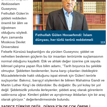
Abdüsselam
Guseynov,
Fethullah Gülen’in
şiddeti reddeden
önemli bir âlim ve
öğretmen
olduğunu söyledi.
Fethullah Gülen Hocaefendi: İslam
Aynı zamanda
dünyası, her türlü terörü reddetmeli
Moskova Devlet
113
Üniversitesi
Felsefe Kürsüsü başkanlığını da yürüten Guseynov, şiddet ve
nefretten beslenen güçlerin bu tür insanları terörizmle suçlamasının
normal olduğunu kaydetti. Etik ve ahlaki değer üzerine çok sayıda
bilimsel çalışma yapan Rus bilim adamı, “Tarih boyunca bu şekilde
olmuştur. Şiddetten beslenenler, buna karşı çıkanları ötekileştirir.
Mücadelelerinde haklı olduğunu ispat etmek için Gülen’i terörle
suçluyorlar. Bakınız, barışçıl söylemleri ile bilinen Mahatma Gandi ve
Martin Luther King’i de öldürdüler. Bu doğaldır. Bu yol kolay bir yol
değil. Şiddetsizlik yolunda ilerleyenler, şiddeti araç olarak görenlerin
saldırısına uğrar. Kimileri şiddet ve ayrıştırmayı iktidarları için bir araç
olarak görüyor.” değerlendirmesinde bulundu.
SADECE TÜRKİYE DEĞİL, DÜNYA İÇİN DE ÇOK ÖNEMLİ