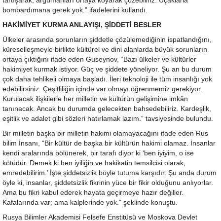
tartışarak, argümanları ortaya koyarak çözebiliriz. Uçaklarla
bombardımana gerek yok.” ifadelerini kullandı.
HAKİMİYET KURMA ANLAYIŞI, ŞİDDETİ BESLER
Ülkeler arasında sorunların şiddetle çözülemediğinin ispatlandığını,
küreselleşmeyle birlikte kültürel ve dini alanlarda büyük sorunların
ortaya çıktığını ifade eden Guseynov, “Bazı ülkeler ve kültürler
hakimiyet kurmak istiyor. Güç ve şiddete yöneliyor. Şu an bu durum
çok daha tehlikeli olmaya başladı. İleri teknoloji ile tüm insanlığı yok
edebilirsiniz. Çeşitliliğin içinde var olmayı öğrenmemiz gerekiyor.
Kurulacak ilişkilerle her milletin ve kültürün gelişimine imkân
tanınacak. Ancak bu durumda gelecekten bahsedebiliriz. Kardeşlik,
eşitlik ve adalet gibi sözleri hatırlamak lazım.” tavsiyesinde bulundu.
Bir milletin başka bir milletin hakimi olamayacağını ifade eden Rus
bilim İnsanı, “Bir kültür de başka bir kültürün hakimi olamaz. İnsanlar
kendi aralarında bölünerek, bir tarafı diyor ki ‘ben iyiyim, o ise
kötüdür. Demek ki ben iyiliğin ve hakikatin temsilcisi olarak,
emredebilirim.’ İşte şiddetsizlik böyle tutuma karşıdır. Şu anda durum
öyle ki, insanlar, şiddetsizlik fikrinin yüce bir fikir olduğunu anlıyorlar.
Ama bu fikri kabul ederek hayata geçirmeye hazır değiller.
Kafalarında var; ama kalplerinde yok.” şeklinde konuştu.
Rusya Bilimler Akademisi Felsefe Enstitüsü ve Moskova Devlet