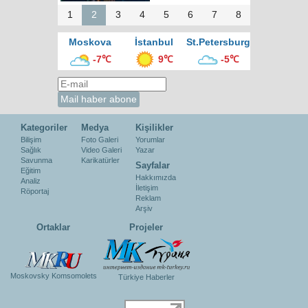
1
2
3
4
5
6
7
8
Moskova
İstanbul
St.Petersburg
-7℃
9℃
-5℃
Kategoriler
Medya
Kişilikler
Bilişim
Foto Galeri
Yorumlar
Sağlık
Video Galeri
Yazar
Savunma
Karikatürler
Sayfalar
Eğitim
Hakkımızda
Analiz
İletişim
Röportaj
Reklam
Arşiv
Ortaklar
Projeler
Moskovsky Komsomolets
Türkiye Haberler