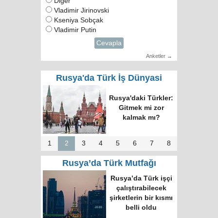
Diğer
Vladimir Jirinovski
Kseniya Sobçak
Vladimir Putin
Cevapla
Anketler →
Rusya'da Türk İş Dünyasi
Rusya'daki Türkler:
Gitmek mi zor
kalmak mı?
1
2
3
4
5
6
7
8
Rusya’da Türk Mutfağı
Rusya’da Türk işçi
çalıştırabilecek
şirketlerin bir kısmı
belli oldu