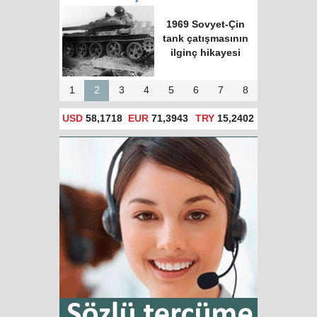
1969 Sovyet-Çin
tank çatışmasının
ilginç hikayesi
1
2
3
4
5
6
7
8
USD
58,1718
EUR
71,3943
TRY
15,2402