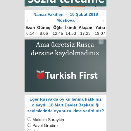
Namaz Vakitleri — 10 Şubat 2018
←
Moskova
→
Ezan
Güneş
Öğle
İkindi
Akşam
Yatsı
6:14
8:06
12:45
14:53
17:23
19:07
Eğer Rusya'da oy kullanma hakkınız
olsaydı, 18 Mart Devlet Başkanlığı
seçimlerinde oyunuzu kime verirdiniz?
Maksim Suraykin
Pavel Grudinin