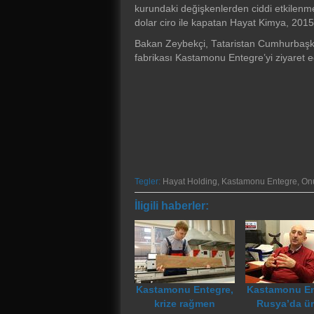
kurundaki değişkenlerden ciddi etkilenme
dolar ciro ile kapatan Hayat Kimya, 201
Bakan Zeybekçi, Tataristan Cumhurbaşkan
fabrikası Kastamonu Entegre’yi ziyaret 
Tegler:
Hayat Holding
,
Kastamonu Entegre
,
On
İligili haberler:
Kastamonu Entegre,
Kastamonu En
krize rağmen
Rusya’da ür