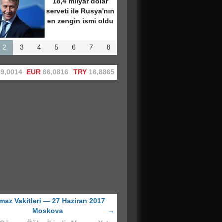
e dergisinin
anın en etkili
ismi" listesine
girdi
2
3
4
5
6
7
8
9,0014
EUR
66,0816
TRY
16,8865
maz Vakitleri — 27 Haziran 2017
Moskova
→