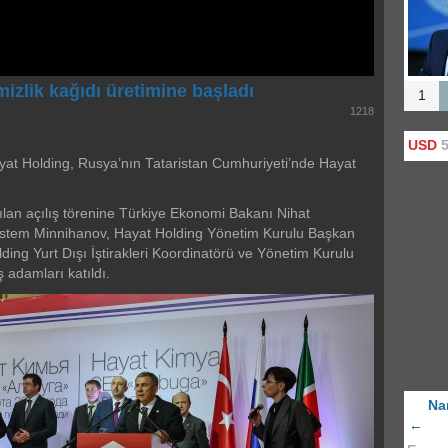
Tim
"düny
100 
izlik kağıdı üretimine başladı
1
1218
USD
5
ayat Holding, Rusya’nın Tataristan Cumhuriyeti’nde Hayat
lan açılış törenine Türkiye Ekonomi Bakanı Nihat
stem Minnihanov, Hayat Holding Yönetim Kurulu Başkan
ding Yurt Dışı İştirakleri Koordinatörü ve Yönetim Kurulu
 adamları katıldı.
Na
←