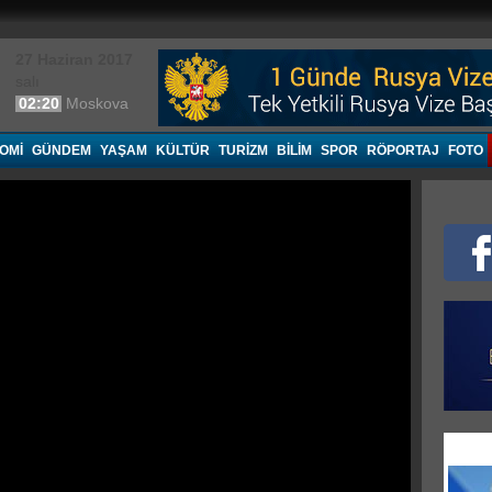
27 Haziran 2017
salı
02:20
Moskova
OMI
GÜNDEM
YAŞAM
KÜLTÜR
TURIZM
BILIM
SPOR
RÖPORTAJ
FOTO
Put