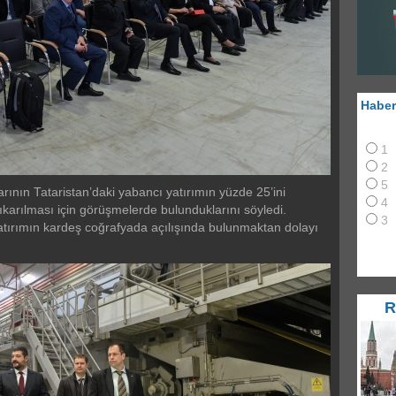
Haber
1
2
5
rının Tataristan’daki yabancı yatırımın yüzde 25’ini
4
karılması için görüşmelerde bulunduklarını söyledi.
3
atırımın kardeş coğrafyada açılışında bulunmaktan dolayı
R
RUT
Puti
Mos
a