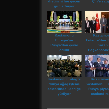
üretimini her geçen
Çin’e satı
gün artırıyor
Kastamonu
Kastamo
Entegre’ye
Entegre’den T
Rusya’dan çevre
Kazan
ödülü
Başkonsolo
ziyaret
Kastamonu Entegre
Rus uzmanl
dünya ağaç işleme
Kastamonu En
sektöründe liderliğe
Rusya piyas
yürüyor
canlandıra