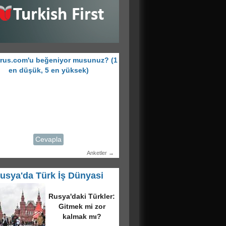
rus.com'u beğeniyor musunuz? (1
en düşük, 5 en yüksek)
Cevapla
Anketler →
usya'da Türk İş Dünyasi
ID üyeleri ve
n’in temsilcisi
kova’da bir
raya geldi