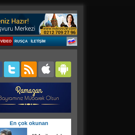
VIDEO
RUSÇA
İLETİŞİM
En çok okunan
in ve Erdoğan