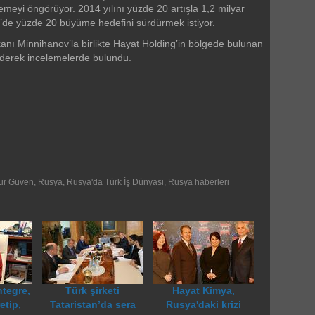
meyi öngörüyor. 2014 yılını yüzde 20 artışla 1,2 milyar
5’de yüzde 20 büyüme hedefini sürdürmek istiyor.
ı Minnihanov’la birlikte Hayat Holding’in bölgede bulunan
ederek incelemelerde bulundu.
ur Güven
,
Rusya
,
Rusya'da Türk İş Dünyasi
,
Rusya haberleri
tegre,
Türk şirketi
Hayat Kimya,
etip,
Tataristan’da sera
Rusya'daki krizi