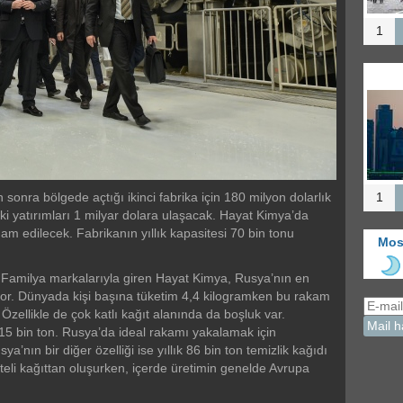
1
Mos
b
merk
Kah
d
onra bölgede açtığı ikinci fabrika için 180 milyon dolarlık
1
ki yatırımları 1 milyar dolara ulaşacak. Hayat Kimya’da
am edilecek. Fabrikanın yıllık kapasitesi 70 bin tonu
Mos
 Familya markalarıyla giren Hayat Kimya, Rusya’nın en
yor. Dünyada kişi başına tüketim 4,4 kilogramken bu rakam
zellikle de çok katlı kağıt alanında da boşluk var.
 515 bin ton. Rusya’da ideal rakamı yakalamak için
nın bir diğer özelliği ise yıllık 86 bin ton temizlik kağıdı
aliteli kağıttan oluşurken, içerde üretimin genelde Avrupa