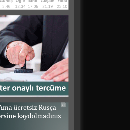
Güneş
Öğle
İkindi
Akşam
Yatsı
3:46
12:34
17:05
21:19
23:10