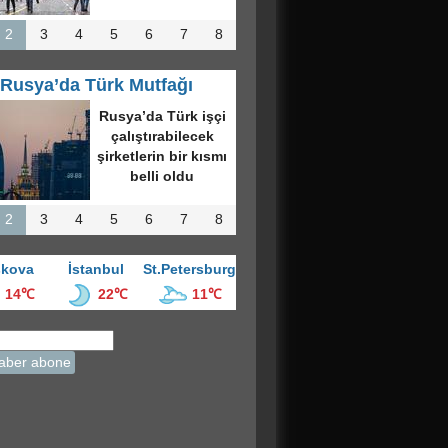
2
3
4
5
6
7
8
Rusya’da Türk Mutfağı
kova’nın en
üyük kültür
ezinde “Türk
vesi Gecesi”
üzenlendi
2
3
4
5
6
7
8
kova
İstanbul
St.Petersburg
14℃
22℃
11℃