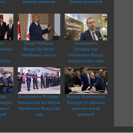
yor
yatırımı yapacak
fırsata çevirecek
nu
Hayat Holding,
Kastamonu
ürkiye
Rusya’da ikinci
Entegre’nin
fabrikasını açıyor
ürünlerine Rusya
su’na
piyasasından tam
not
ar:
Kastamonu Entegre,
Rusya, Kastamonu
tegre,
Avrupa’nın en büyük
Entegre’yi yabancı
asını
fabrikasını Rusya’da
yatırıma örnek
cak
açtı
gösterdi